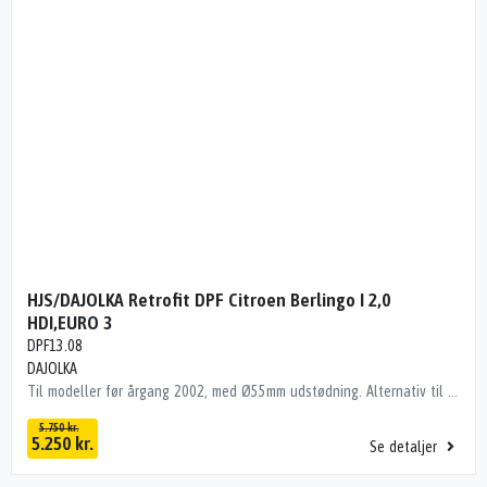
HJS/DAJOLKA Retrofit DPF Citroen Berlingo I 2,0
HDI,EURO 3
DPF13.08
DAJOLKA
Til modeller før årgang 2002, med Ø55mm udstødning. Alternativ til HJS 93212149, der er udgået af produktion. Vi kan også levere kombisættet med ny katalysator i original kvalitet.
5.750 kr.
5.250 kr.
Se detaljer