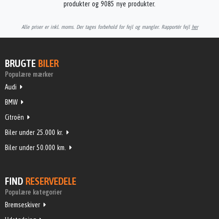
produkter og 9085 nye produkter.
Alle priser er inkl. moms. Der tages forbehold for fejl og mangler. Rapportér fejl
her
BRUGTE
BILER
Populære mærker
Audi
BMW
Citroën
Biler under 25.000 kr.
Biler under 50.000 km.
FIND
RESERVEDELE
Populære kategorier
Bremseskiver