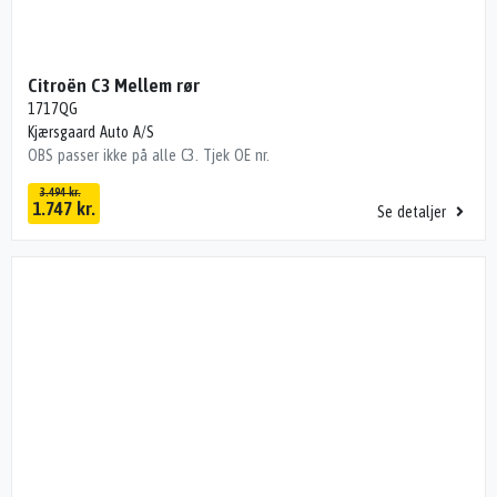
Citroën C3 Mellem rør
1717QG
Kjærsgaard Auto A/S
OBS passer ikke på alle C3. Tjek OE nr.
3.494 kr.
1.747 kr.
Se detaljer