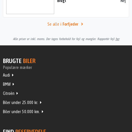
Brugt
Nej
Se alle i
Forfjeder
Alle priser er inkl. moms. Der tages forbehold for fejl og mangler. Rapportér fejl
her
BRUGTE
BILER
Populære mærker
Audi
BMW
Citroën
Biler under 25.000 kr.
Biler under 50.000 km.
FIND
RESERVEDELE