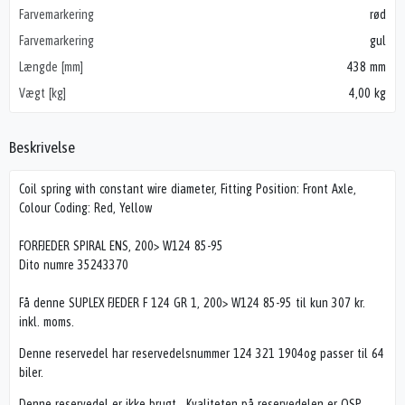
Farvemarkering
rød
Farvemarkering
gul
Længde [mm]
438 mm
Vægt [kg]
4,00 kg
Beskrivelse
Coil spring with constant wire diameter, Fitting Position: Front Axle,
Colour Coding: Red, Yellow
FORFJEDER SPIRAL ENS, 200> W124 85-95
Dito numre 35243370
Få denne SUPLEX FJEDER F 124 GR 1, 200> W124 85-95 til kun 307 kr.
inkl. moms.
Denne reservedel har reservedelsnummer 124 321 1904og passer til 64
biler.
Denne reservedel er ikke brugt . Kvaliteten på reservedelen er OSP.