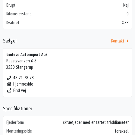
Brugt
Nej
Kilometerstand
0
Kvalitet
OSP
Sælger
Kontakt
Gørløse Autoimport ApS
Raasigvangen 6-8
3550 Slangerup
48 21 78 78
Hjemmeside
Find vej
Specifikationer
Fjederform
skruefjeder med ensartet tråddiameter
Monteringsside
foraksel