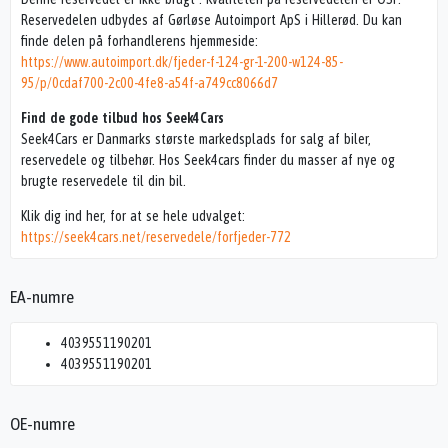
Reservedelen udbydes af Gørløse Autoimport ApS i Hillerød. Du kan
finde delen på forhandlerens hjemmeside:
https://www.autoimport.dk/fjeder-f-124-gr-1-200-w124-85-
95/p/0cdaf700-2c00-4fe8-a54f-a749cc8066d7
Find de gode tilbud hos Seek4Cars
Seek4Cars er Danmarks største markedsplads for salg af biler,
reservedele og tilbehør. Hos Seek4cars finder du masser af nye og
brugte reservedele til din bil.
Klik dig ind her, for at se hele udvalget:
https://seek4cars.net/reservedele/forfjeder-772
EA-numre
4039551190201
4039551190201
OE-numre