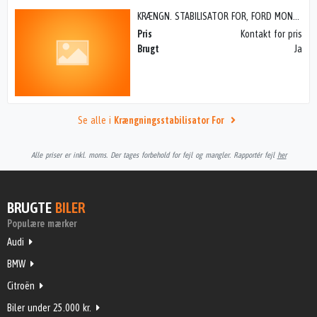
KRÆNGN. STABILISATOR FOR, FORD MONDEO 3 (01-07)
Pris
Kontakt for pris
Brugt
Ja
Se alle i
Krængningsstabilisator For
Alle priser er inkl. moms. Der tages forbehold for fejl og mangler. Rapportér fejl
her
BRUGTE
BILER
Populære mærker
Audi
BMW
Citroën
Biler under 25.000 kr.