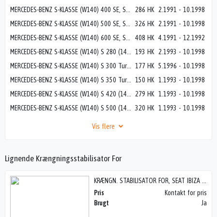
MERCEDES-BENZ S-KLASSE (W140) 400 SE, SEL/S420 (140.042, 140.043)
286 HK
2.1991
-
10.1998
MERCEDES-BENZ S-KLASSE (W140) 500 SE, SEL (140.050, 140.051)
326 HK
2.1991
-
10.1998
MERCEDES-BENZ S-KLASSE (W140) 600 SE, SEL (140.056, 140.057)
408 HK
4.1991
-
12.1992
MERCEDES-BENZ S-KLASSE (W140) S 280 (140.028)
193 HK
2.1993
-
10.1998
MERCEDES-BENZ S-KLASSE (W140) S 300 Turbo-D (140.135)
177 HK
5.1996
-
10.1998
MERCEDES-BENZ S-KLASSE (W140) S 350 Turbo-D (140.134)
150 HK
1.1993
-
10.1998
MERCEDES-BENZ S-KLASSE (W140) S 420 (140.042)
279 HK
1.1993
-
10.1998
MERCEDES-BENZ S-KLASSE (W140) S 500 (140.050, 140.051)
320 HK
1.1993
-
10.1998
Vis flere
Lignende Krængningsstabilisator For
KRÆNGN. STABILISATOR FOR, SEAT IBIZA 6L (02-08)
Pris
Kontakt for pris
Brugt
Ja