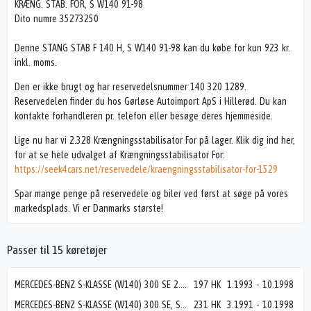
KRÆNG. STAB. FOR, S W140 91-98
Dito numre 35273250
Denne STANG STAB F 140 H, S W140 91-98 kan du købe for kun 923 kr.
inkl. moms.
Den er ikke brugt og har reservedelsnummer 140 320 1289.
Reservedelen finder du hos Gørløse Autoimport ApS i Hillerød. Du kan
kontakte forhandleren pr. telefon eller besøge deres hjemmeside.
Lige nu har vi 2.328 Krængningsstabilisator For på lager. Klik dig ind her,
for at se hele udvalget af Krængningsstabilisator For:
https://seek4cars.net/reservedele/kraengningsstabilisator-for-1529
Spar mange penge på reservedele og biler ved først at søge på vores
markedsplads. Vi er Danmarks største!
Passer til 15 køretøjer
MERCEDES-BENZ S-KLASSE (W140) 300 SE 2.8 (140.028)
197 HK
1.1993
-
10.1998
MERCEDES-BENZ S-KLASSE (W140) 300 SE, SEL/S320 (140.032, 140.033)
231 HK
3.1991
-
10.1998