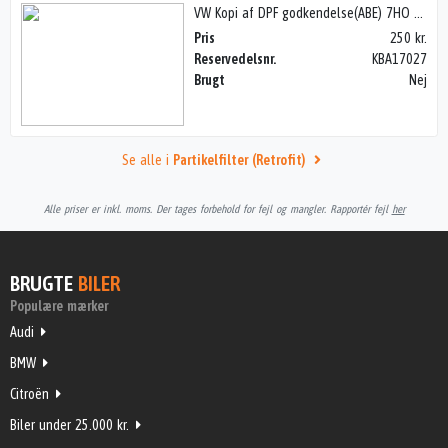
VW Kopi af DPF godkendelse(ABE) 7HO 181 CA, KBA 17027
Pris
250 kr.
Reservedelsnr.
KBA17027
Brugt
Nej
Se alle i
Partikelfilter (Retrofit)
Alle priser er inkl. moms. Der tages forbehold for fejl og mangler. Rapportér fejl
her
BRUGTE
BILER
Populære mærker
Audi
BMW
Citroën
Biler under 25.000 kr.