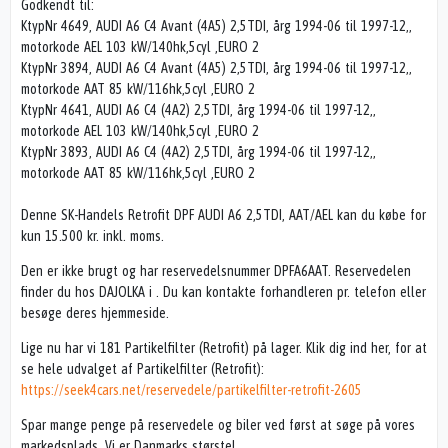
Godkendt til:
KtypNr 4649, AUDI A6 C4 Avant (4A5) 2,5TDI, årg 1994-06 til 1997-12,,
motorkode AEL 103 kW/140hk,5cyl ,EURO 2
KtypNr 3894, AUDI A6 C4 Avant (4A5) 2,5TDI, årg 1994-06 til 1997-12,,
motorkode AAT 85 kW/116hk,5cyl ,EURO 2
KtypNr 4641, AUDI A6 C4 (4A2) 2,5TDI, årg 1994-06 til 1997-12,,
motorkode AEL 103 kW/140hk,5cyl ,EURO 2
KtypNr 3893, AUDI A6 C4 (4A2) 2,5TDI, årg 1994-06 til 1997-12,,
motorkode AAT 85 kW/116hk,5cyl ,EURO 2
Denne SK-Handels Retrofit DPF AUDI A6 2,5TDI, AAT/AEL kan du købe for
kun 15.500 kr. inkl. moms.
Den er ikke brugt og har reservedelsnummer DPFA6AAT. Reservedelen
finder du hos DAJOLKA i . Du kan kontakte forhandleren pr. telefon eller
besøge deres hjemmeside.
Lige nu har vi 181 Partikelfilter (Retrofit) på lager. Klik dig ind her, for at
se hele udvalget af Partikelfilter (Retrofit):
https://seek4cars.net/reservedele/partikelfilter-retrofit-2605
Spar mange penge på reservedele og biler ved først at søge på vores
markedsplads. Vi er Danmarks største!