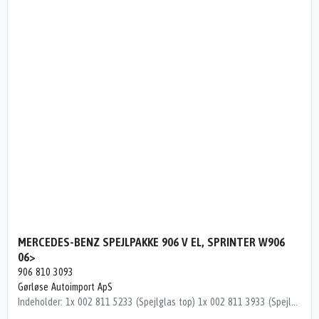
MERCEDES-BENZ SPEJLPAKKE 906 V EL, SPRINTER W906
06>
906 810 3093
Gørløse Autoimport ApS
Indeholder: 1x 002 811 5233 (Spejlglas top) 1x 002 811 3933 (Spejlglas bund) 1x 000 810 5819 (Spejl) 1x 001 822 8920 (Spejlblink) 1x 000 813 0436 (Spejlramme) 1x 000 811 1022 (Spejlhus)