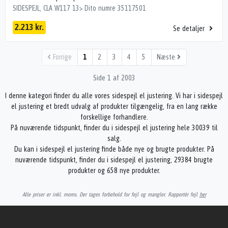
SIDESPEJL, CLA W117 13> Dito numre 35117501
2.213 kr.
Se detaljer
Forrige
1
2
3
4
5
Næste
Side 1 af 2003
I denne kategori finder du alle vores sidespejl el justering. Vi har i sidespejl
el justering et bredt udvalg af produkter tilgængelig, fra en lang række
forskellige forhandlere.
På nuværende tidspunkt, finder du i sidespejl el justering hele 30039 til
salg.
Du kan i sidespejl el justering finde både nye og brugte produkter. På
nuværende tidspunkt, finder du i sidespejl el justering, 29384 brugte
produkter og 658 nye produkter.
Alle priser er inkl. moms. Der tages forbehold for fejl og mangler. Rapportér fejl
her