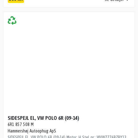
SIDESPEJL EL, VW POLO 6R (09-14)
6R1 857 508 M
Hammershøj Autoophug ApS
SIDESPEJL EL, VW POLO 6R (09-14) Motor: H Stel nr.: WVWZZZ6RZBY137988 Årgang.: 2010 Del nr..: M068547 Dito nr.: 95777503 Stamkort nr.: M02153 Kilometer: 217000 OEM numre: 6R1 857 508 M "HVID M/BLINK"