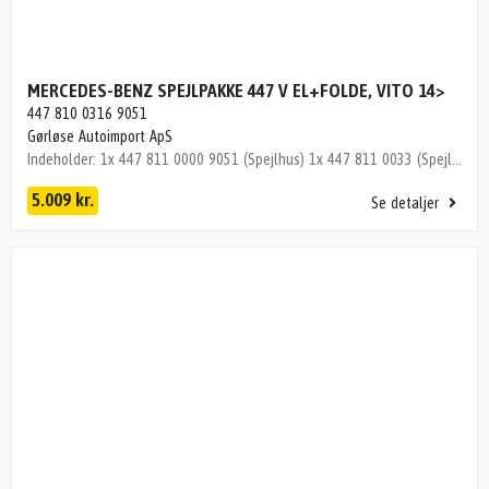
MERCEDES-BENZ SPEJLPAKKE 447 V EL+FOLDE, VITO 14>
447 810 0316 9051
Gørløse Autoimport ApS
Indeholder: 1x 447 811 0000 9051 (Spejlhus) 1x 447 811 0033 (Spejlglas) 1x 447 810 1500 9051 (Spejlramme) 1x 447 811 0600 (Spejlholder)
5.009 kr.
Se detaljer