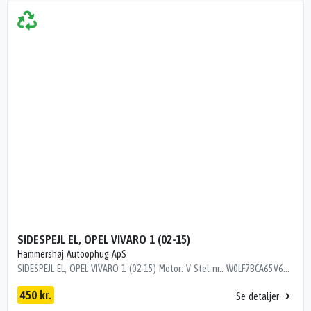
SIDESPEJL EL, OPEL VIVARO 1 (02-15)
Hammershøj Autoophug ApS
SIDESPEJL EL, OPEL VIVARO 1 (02-15) Motor: V Stel nr.: W0LF7BCA65V612788 Årgang.: 2004 Del nr..: LB01983 Dito nr.: 50887503 Stamkort nr.: M02121 Kilometer: 275000 "u malet"
450 kr.
Se detaljer