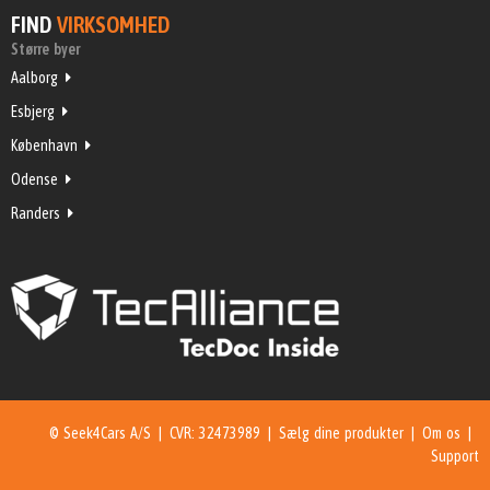
FIND
VIRKSOMHED
Større byer
Aalborg
Esbjerg
København
Odense
Randers
© Seek4Cars A/S | CVR: 32473989 |
Sælg dine produkter
|
Om os
|
Support