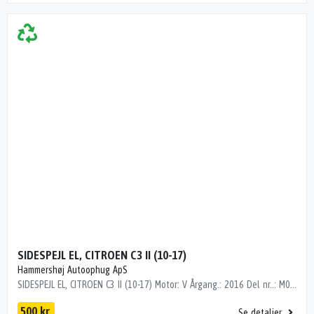
SIDESPEJL EL, CITROEN C3 II (10-17)
Hammershøj Autoophug ApS
SIDESPEJL EL, CITROEN C3 II (10-17) Motor: V Årgang.: 2016 Del nr..: M068552 Dito nr.: 05117503 Stamkort nr.: Diverse Kilometer: 40000 "RØD M/BLINK 5.LEDN"
500 kr.
Se detaljer