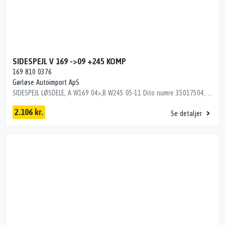
SIDESPEJL V 169 ->09 +245 KOMP
169 810 0376
Gørløse Autoimport ApS
SIDESPEJL LØSDELE, A W169 04>,B W245 05-11 Dito numre 35017504, 35037504
2.106 kr.
Se detaljer