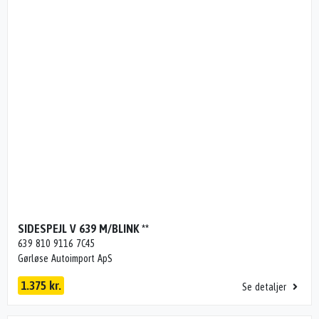
SIDESPEJL V 639 M/BLINK **
639 810 9116 7C45
Gørløse Autoimport ApS
1.375 kr.
Se detaljer