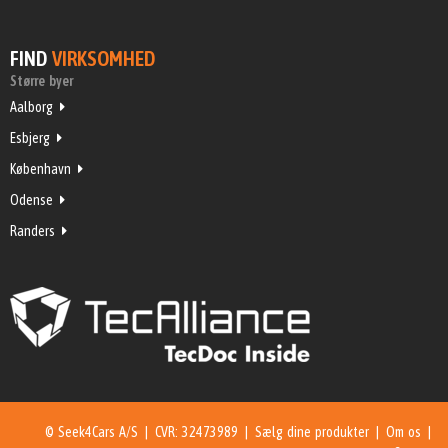
FIND
VIRKSOMHED
Større byer
Aalborg
Esbjerg
København
Odense
Randers
© Seek4Cars A/S | CVR: 32473989 |
Sælg dine produkter
|
Om os
|