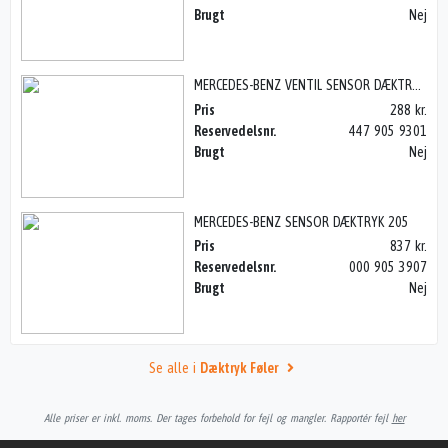
Brugt
Nej
MERCEDES-BENZ VENTIL SENSOR DÆKTRYK 447, VITO 14>
Pris
288 kr.
Reservedelsnr.
447 905 9301
Brugt
Nej
MERCEDES-BENZ SENSOR DÆKTRYK 205
Pris
837 kr.
Reservedelsnr.
000 905 3907
Brugt
Nej
Se alle i
Dæktryk Føler
Alle priser er inkl. moms. Der tages forbehold for fejl og mangler. Rapportér fejl
her