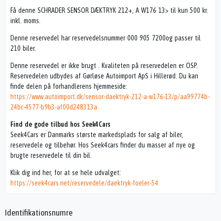
Få denne SCHRADER SENSOR DÆKTRYK 212+, A W176 13> til kun 500 kr.
inkl. moms.
Denne reservedel har reservedelsnummer 000 905 7200og passer til
210 biler.
Denne reservedel er ikke brugt . Kvaliteten på reservedelen er OSP.
Reservedelen udbydes af Gørløse Autoimport ApS i Hillerød. Du kan
finde delen på forhandlerens hjemmeside:
https://www.autoimport.dk/sensor-daektryk-212-a-w176-13/p/aa99774b-
24bc-4577-b9b3-af00d248313a
Find de gode tilbud hos Seek4Cars
Seek4Cars er Danmarks største markedsplads for salg af biler,
reservedele og tilbehør. Hos Seek4cars finder du masser af nye og
brugte reservedele til din bil.
Klik dig ind her, for at se hele udvalget:
https://seek4cars.net/reservedele/daektryk-foeler-54
Identifikationsnumre