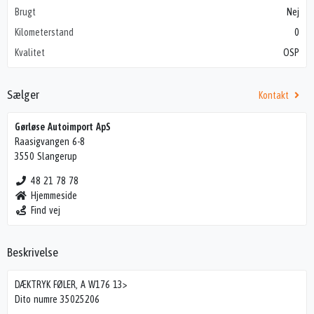
Brugt
Nej
Kilometerstand
0
Kvalitet
OSP
Sælger
Kontakt
Gørløse Autoimport ApS
Raasigvangen 6-8
3550 Slangerup
48 21 78 78
Hjemmeside
Find vej
Beskrivelse
DÆKTRYK FØLER, A W176 13>
Dito numre 35025206