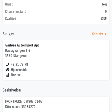
Brugt
Nej
Kilometerstand
0
Kvalitet
OSP
Sælger
Kontakt
Gørløse Autoimport ApS
Raasigvangen 6-8
3550 Slangerup
48 21 78 78
Hjemmeside
Find vej
Beskrivelse
FRONTRUDE, C W203 01-07
Dito numre 35185270