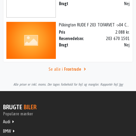
Brugt
Nej
Pilkington RUDE F 203 TOFARVET ->04 CLA+E, C W203 01-07
Pris
2.088 kr.
Reservedelsnr.
203 670 1501
Brugt
Nej
Se alle i
Frontrude
Alle priser er inkl. moms. Der tages forbehold for fejl og mangler. Rapportér fejl
her
BRUGTE
BILER
Populære mærker
Audi
BMW