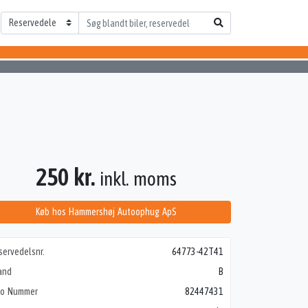
250 kr.
inkl. moms
Køb hos Hammershøj Autoophug ApS
servedelsnr.
64773-42T41
and
B
to Nummer
82447431