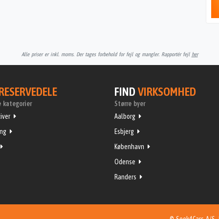
Alle priser er inkl. moms. Der tages forbehold for fejl og mangler. Rapportér fejl
her
RESERVEDELE
FIND
VIRKSOMHED
 kategorier
Større byer
iver
Aalborg
ing
Esbjerg
København
Odense
Randers
© Seek4Cars A/S