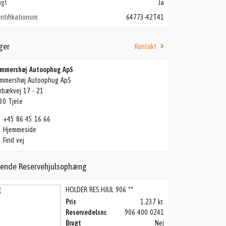
ugt
Ja
ntifikationsnr.
64773-42T41
ger
Kontakt
mmershøj Autoophug ApS
mmershøj Autoophug ApS
rbækvej 17 - 21
30 Tjele
+45 86 45 16 66
Hjemmeside
Find vej
nende Reservehjulsophæng
HOLDER RES.HJUL 906 **
Pris
1.237 kr.
Reservedelsnr.
906 400 0241
Brugt
Nej