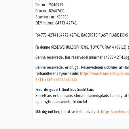
Del nr..: M040971
Dito nr.: 82447431
Stamkort nr.: KB0906
OEM numre: 64773-42T41
"64773-42T4164773-42T41 BAGERSTE PLAST PLADE KOKS
Få denne RESERVEHJULSOPHÆNG, TOYOTA RAV 4 (06-12) til 
Denne reservedel har reservedelsnummer 64773-42T41og p
Denne reservedel er brugt . Reservedelen udbydes af Ha
forhandlerens hjemmeside:
https://www.hammershoj-autoo
4211-a734-7e4464312193
Find de gode tilbud hos Seek4Cars
Seek4Cars er Danmarks største markedsplads for salg af b
og brugte reservedele til din bil.
Klik dig ind her, for at se hele udvalget:
https://seek4car