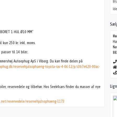
Br
Ide
Sæl
 BORET 1 HUL Ø10 MM"
Ha
Ha
kun 250 kr. inkl. moms.
Nø
asser til 14 biler.
88
mmershøj Autoophug ApS i Viborg. Du kan finde delen på
phug.dk/reservehjulsophaeng-toyota-rav-4-06-12/p/c3b7e620-00ac-
Lig
iler, reservedele og tilbehør. Hos Seek4cars finder du masser af nye
s.net/reservedele/reservehjulsophaeng-1173