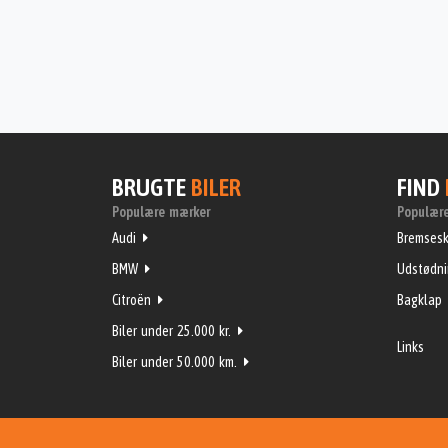
BRUGTE
BILER
FIND
Populære mærker
Populære
Audi
Bremsesk
BMW
Udstødn
Citroën
Bagklap
Biler under 25.000 kr.
Links
Biler under 50.000 km.