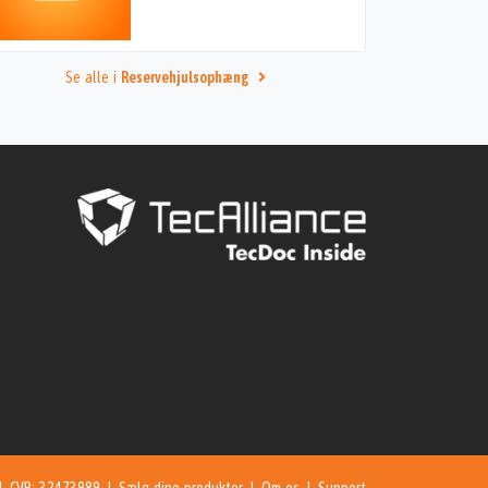
Se alle i
Reservehjulsophæng
 | CVR: 32473989 |
Sælg dine produkter
|
Om os
|
Support