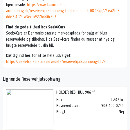
hjemmeside:
https://www.hammershoj-
autoophug.dk/reservehjulsophaeng-ford-mondeo-4-08-14/p/75ea2fa8-
dde7-4f73-a3ec-a927b440c8d3
Find de gode tilbud hos Seek4Cars
Seek4Cars er Danmarks største markedsplads for salg af biler,
reservedele og tilbehør. Hos Seek4cars finder du masser af nye og
brugte reservedele til din bil.
Klik dig ind her, for at se hele udvalget:
https://seek4cars.net/reservedele/reservehjulsophaeng-1173
Lignende Reservehjulsophæng
HOLDER RES.HJUL 906 **
Pris
1.237 kr.
Reservedelsnr.
906 400 0241
Brugt
Nej