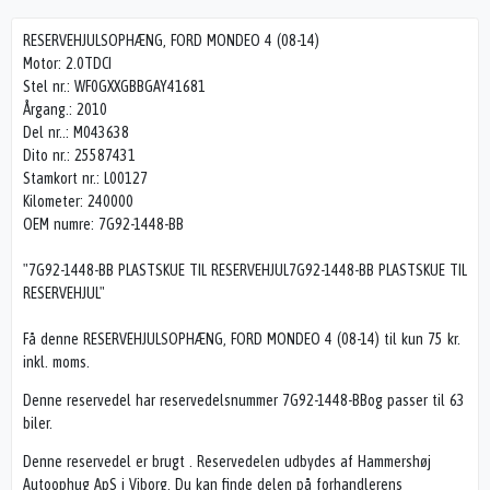
RESERVEHJULSOPHÆNG, FORD MONDEO 4 (08-14)
Motor: 2.0TDCI
Stel nr.: WF0GXXGBBGAY41681
Årgang.: 2010
Del nr..: M043638
Dito nr.: 25587431
Stamkort nr.: L00127
Kilometer: 240000
OEM numre: 7G92-1448-BB
"7G92-1448-BB PLASTSKUE TIL RESERVEHJUL7G92-1448-BB PLASTSKUE TIL
RESERVEHJUL"
Få denne RESERVEHJULSOPHÆNG, FORD MONDEO 4 (08-14) til kun 75 kr.
inkl. moms.
Denne reservedel har reservedelsnummer 7G92-1448-BBog passer til 63
biler.
Denne reservedel er brugt . Reservedelen udbydes af Hammershøj
Autoophug ApS i Viborg. Du kan finde delen på forhandlerens