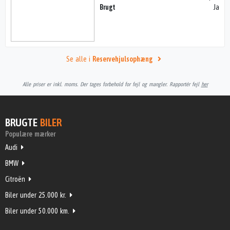
Brugt
Ja
Se alle i
Reservehjulsophæng
Alle priser er inkl. moms. Der tages forbehold for fejl og mangler. Rapportér fejl
her
BRUGTE
BILER
Populære mærker
Audi
BMW
Citroën
Biler under 25.000 kr.
Biler under 50.000 km.