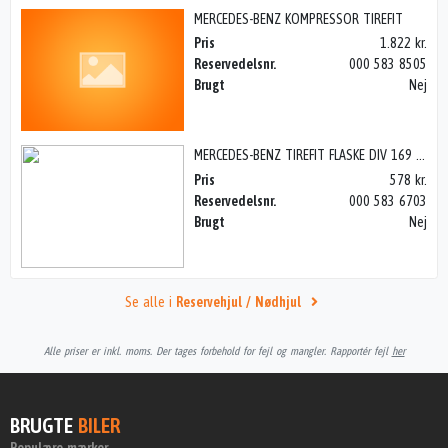
MERCEDES-BENZ KOMPRESSOR TIREFIT
Pris
1.822 kr.
Reservedelsnr.
000 583 8505
Brugt
Nej
MERCEDES-BENZ TIREFIT FLASKE DIV 169 ++
Pris
578 kr.
Reservedelsnr.
000 583 6703
Brugt
Nej
Se alle i
Reservehjul / Nødhjul
Alle priser er inkl. moms. Der tages forbehold for fejl og mangler. Rapportér fejl
her
BRUGTE
BILER