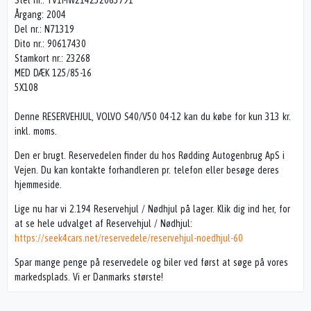
Stel nr.: YV1MW214252065791
Årgang: 2004
Del nr.: N71319
Dito nr.: 90617430
Stamkort nr.: 23268
MED DÆK 125/85-16
5X108
Denne RESERVEHJUL, VOLVO S40/V50 04-12 kan du købe for kun 313 kr.
inkl. moms.
Den er brugt. Reservedelen finder du hos Rødding Autogenbrug ApS i
Vejen. Du kan kontakte forhandleren pr. telefon eller besøge deres
hjemmeside.
Lige nu har vi 2.194 Reservehjul / Nødhjul på lager. Klik dig ind her, for
at se hele udvalget af Reservehjul / Nødhjul:
https://seek4cars.net/reservedele/reservehjul-noedhjul-60
Spar mange penge på reservedele og biler ved først at søge på vores
markedsplads. Vi er Danmarks største!