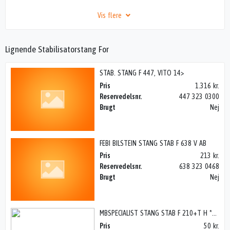
Vis flere
Lignende Stabilisatorstang For
STAB. STANG F 447, VITO 14>
Pris
1.316 kr.
Reservedelsnr.
447 323 0300
Brugt
Nej
FEBI BILSTEIN STANG STAB F 638 V AB
Pris
213 kr.
Reservedelsnr.
638 323 0468
Brugt
Nej
MBSPECIALIST STANG STAB F 210+T H **, E W210 96-01
Pris
50 kr.