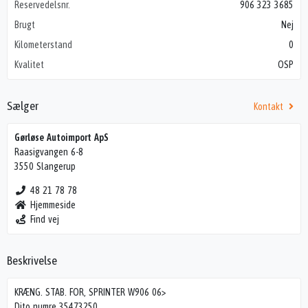
Reservedelsnr.
906 323 3685
Brugt
Nej
Kilometerstand
0
Kvalitet
OSP
Sælger
Kontakt
Gørløse Autoimport ApS
Raasigvangen 6-8
3550 Slangerup
48 21 78 78
Hjemmeside
Find vej
Beskrivelse
KRÆNG. STAB. FOR, SPRINTER W906 06>
Dito numre 35473250