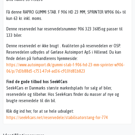
Få denne RAPRO GUMMI STAB. F 906 HD 23 MM, SPRINTER W906 06> til
kun 63 kr. inkl. moms.
Denne reservedel har reservedelsnummer 906 323 3685og passer til
133 biler.
Denne reservedel er ikke brugt . Kvaliteten på reservedelen er OSP.
Reservedelen udbydes af Gørløse Autoimport ApS i Hillerød. Du kan
finde delen på forhandlerens hjemmeside:
https://www.autoimport.dk/gummi-stab-f-906-hd-23-mm-sprinter-w906-
06/p/7d3b88d5-c751-47c4-ad36-c910fd81b823
Find de gode tilbud hos Seek4Cars
Seek4Cars er Danmarks største markedsplads for salg af biler,
reservedele og tilbehør. Hos Seek4cars finder du masser af nye og
brugte reservedele til din bil.
Klik dig ind her, for at se hele udvalget:
https://seek4cars.net/reservedele/stabilisatorstang-for-774