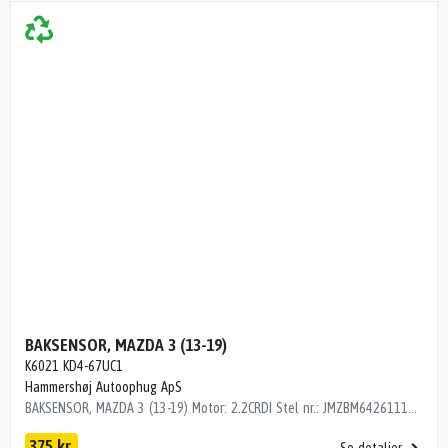
BAKSENSOR, MAZDA 3 (13-19)
K6021 KD4-67UC1
Hammershøj Autoophug ApS
BAKSENSOR, MAZDA 3 (13-19) Motor: 2.2CRDI Stel nr.: JMZBM642611199156 Årgang.: 2015 Del nr..: M069170 Dito nr.: 34736521 Stamkort nr.: KB1508 Kilometer: 84000 OEM numre: K6021 KD4-67UC1 K6021 KD4-67UC1 . RØD
375 kr.