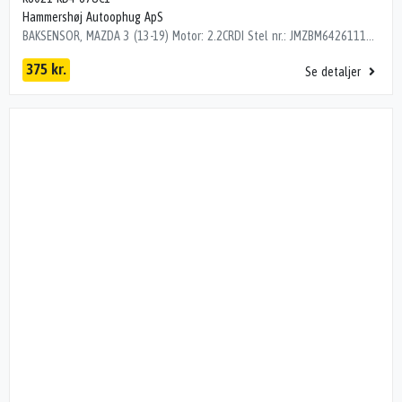
Hammershøj Autoophug ApS
BAKSENSOR, MAZDA 3 (13-19) Motor: 2.2CRDI Stel nr.: JMZBM642611199156 Årgang.: 2015 Del nr..: M069171 Dito nr.: 34736521 Stamkort nr.: KB1508 Kilometer: 84000 OEM numre: K6021 KD4-67UC1 K6021 KD4-67UC1 , RØD
375 kr.
Se detaljer