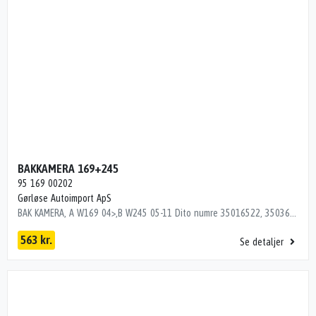
BAKKAMERA 169+245
95 169 00202
Gørløse Autoimport ApS
BAK KAMERA, A W169 04>,B W245 05-11 Dito numre 35016522, 35036522
563 kr.
Se detaljer