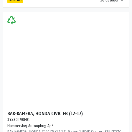
Se detaljer
BAK-KAMERA, HONDA CIVIC FB (12-17)
39530TV0E01
Hammershøj Autoophug ApS
BAK-KAMERA, HONDA CIVIC FB (12-17) Motor: 1.8E4K Stel nr.: SHHFK2760FU005878 Årgang.: 2015 Del nr..: M061785 Dito nr.: 29466522 Stamkort nr.: M00076 Kilometer: 41000 OEM numre: 39530TV0E01 "39530TV0E01"