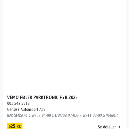
VEMO FØLER PARKTRONIC F+B 202+
001 542 5918
Gørløse Autoimport ApS
BAK SENSOR, C W202 94-00,CLK W208 97-02>,E W211 02-09,G W460/461/463 79>,S 320-500 W220 99-06,VITO/V230-280 96-03 Dito numre 35136521, 35166521, 35176521, 35196521, 35306521, 35616521
625 kr.
Se detaljer