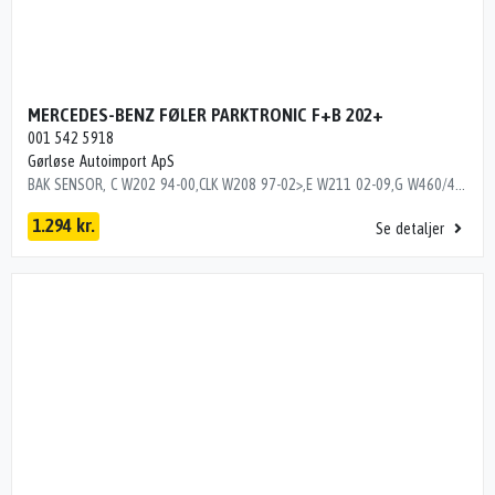
MERCEDES-BENZ FØLER PARKTRONIC F+B 202+
001 542 5918
Gørløse Autoimport ApS
BAK SENSOR, C W202 94-00,CLK W208 97-02>,E W211 02-09,G W460/461/463 79>,S 320-500 W220 99-06,VITO/V230-280 96-03 Dito numre 35136521, 35166521, 35176521, 35196521, 35306521, 35616521
1.294 kr.
Se detaljer