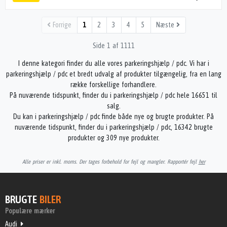
Forrige
1
2
3
4
5
Næste
Side 1 af 1111
I denne kategori finder du alle vores parkeringshjælp / pdc. Vi har i
parkeringshjælp / pdc et bredt udvalg af produkter tilgængelig, fra en lang
række forskellige forhandlere.
På nuværende tidspunkt, finder du i parkeringshjælp / pdc hele 16651 til
salg.
Du kan i parkeringshjælp / pdc finde både nye og brugte produkter. På
nuværende tidspunkt, finder du i parkeringshjælp / pdc, 16342 brugte
produkter og 309 nye produkter.
Alle priser er inkl. moms. Der tages forbehold for fejl og mangler. Rapportér fejl
her
BRUGTE
BILER
Populære mærker
Audi