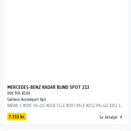
MERCEDES-BENZ RADAR BLIND SPOT 213
000 905 8104
Gørløse Autoimport ApS
RADAR, C W205 14>,CLS W218 11>,E W207 09>,E W212 09>,GLC X253 15 - 22,GLE 15>,GLS X166 12 - 19,ML W166 12>,S C217 2015>,SPRINTER W906 06>,MERCEDES E W213 17> Dito numre 35066527, 35376527, 35386527, 35426527, 35476527, 35556527, 35566527, 35716527, 35726527, 35736527, 35816527
7.333 kr.
Se detaljer