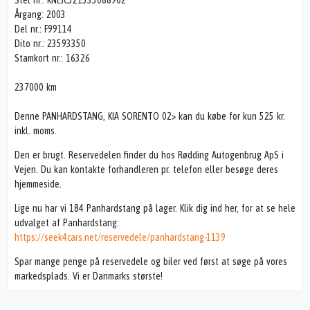
Stel nr.: KNEJC521535088902
Årgang: 2003
Del nr.: F99114
Dito nr.: 23593350
Stamkort nr.: 16326
237000 km
Denne PANHARDSTANG, KIA SORENTO 02> kan du købe for kun 525 kr.
inkl. moms.
Den er brugt. Reservedelen finder du hos Rødding Autogenbrug ApS i
Vejen. Du kan kontakte forhandleren pr. telefon eller besøge deres
hjemmeside.
Lige nu har vi 184 Panhardstang på lager. Klik dig ind her, for at se hele
udvalget af Panhardstang:
https://seek4cars.net/reservedele/panhardstang-1139
Spar mange penge på reservedele og biler ved først at søge på vores
markedsplads. Vi er Danmarks største!