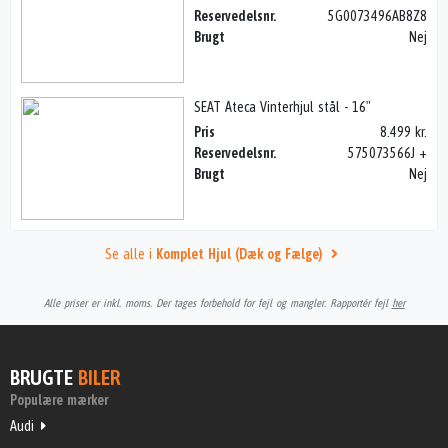
Reservedelsnr.
5G0073496AB8Z8
Brugt
Nej
SEAT Ateca Vinterhjul stål - 16"
Pris
8.499 kr.
Reservedelsnr.
575073566J +
Brugt
Nej
Se alle i
Komplet Hjul (Dæk og Fælge)
Alle priser er inkl. moms. Der tages forbehold for fejl og mangler. Rapportér fejl
her
BRUGTE
BILER
Populære mærker
Audi