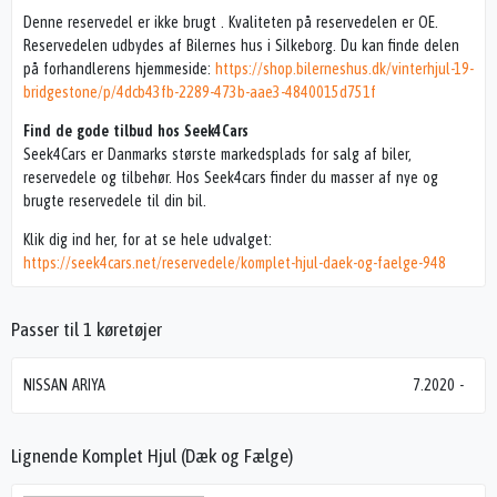
Denne reservedel er ikke brugt . Kvaliteten på reservedelen er OE.
Reservedelen udbydes af Bilernes hus i Silkeborg. Du kan finde delen
på forhandlerens hjemmeside:
https://shop.bilerneshus.dk/vinterhjul-19-
bridgestone/p/4dcb43fb-2289-473b-aae3-4840015d751f
Find de gode tilbud hos Seek4Cars
Seek4Cars er Danmarks største markedsplads for salg af biler,
reservedele og tilbehør. Hos Seek4cars finder du masser af nye og
brugte reservedele til din bil.
Klik dig ind her, for at se hele udvalget:
https://seek4cars.net/reservedele/komplet-hjul-daek-og-faelge-948
Passer til 1 køretøjer
NISSAN ARIYA
7.2020
-
Lignende Komplet Hjul (Dæk og Fælge)