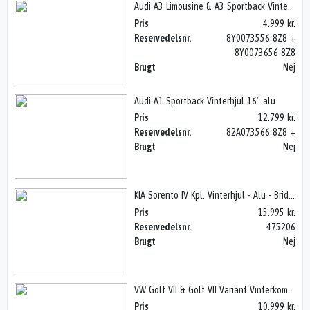
Audi A3 Limousine & A3 Sportback Vinterhjul 16" stål
Pris
4.999 kr.
Reservedelsnr.
8Y0073556 8Z8 +
8Y0073656 8Z8
Brugt
Nej
Audi A1 Sportback Vinterhjul 16" alu
Pris
12.799 kr.
Reservedelsnr.
82A073566 8Z8 +
Brugt
Nej
KIA Sorento IV Kpl. Vinterhjul - Alu - Bridgestone 17"
Pris
15.995 kr.
Reservedelsnr.
475206
Brugt
Nej
VW Golf VII & Golf VII Variant Vinterkomplet hjul - alu 16"
Pris
10.999 kr.