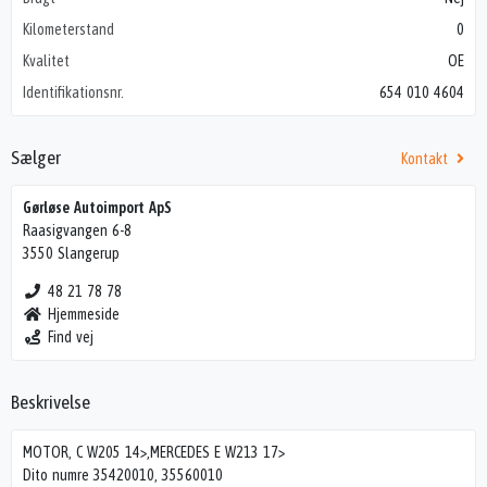
Kilometerstand
0
Kvalitet
OE
Identifikationsnr.
654 010 4604
Sælger
Kontakt
Gørløse Autoimport ApS
Raasigvangen 6-8
3550 Slangerup
48 21 78 78
Hjemmeside
Find vej
Beskrivelse
MOTOR, C W205 14>,MERCEDES E W213 17>
Dito numre 35420010, 35560010