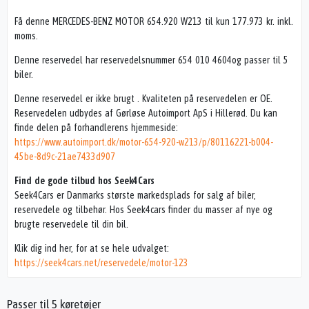
Få denne MERCEDES-BENZ MOTOR 654.920 W213 til kun 177.973 kr. inkl.
moms.
Denne reservedel har reservedelsnummer 654 010 4604og passer til 5
biler.
Denne reservedel er ikke brugt . Kvaliteten på reservedelen er OE.
Reservedelen udbydes af Gørløse Autoimport ApS i Hillerød. Du kan
finde delen på forhandlerens hjemmeside:
https://www.autoimport.dk/motor-654-920-w213/p/80116221-b004-
45be-8d9c-21ae7433d907
Find de gode tilbud hos Seek4Cars
Seek4Cars er Danmarks største markedsplads for salg af biler,
reservedele og tilbehør. Hos Seek4cars finder du masser af nye og
brugte reservedele til din bil.
Klik dig ind her, for at se hele udvalget:
https://seek4cars.net/reservedele/motor-123
Passer til 5 køretøjer