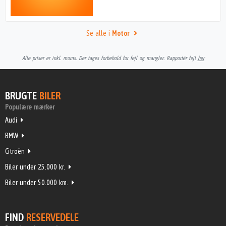
Se alle i
Motor
Alle priser er inkl. moms. Der tages forbehold for fejl og mangler. Rapportér fejl
her
BRUGTE
BILER
Populære mærker
Audi
BMW
Citroën
Biler under 25.000 kr.
Biler under 50.000 km.
FIND
RESERVEDELE