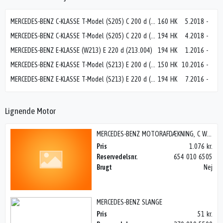
MERCEDES-BENZ C-KLASSE T-Model (S205) C 200 d (205.201)
160 HK
5.2018
-
MERCEDES-BENZ C-KLASSE T-Model (S205) C 220 d (205.214)
194 HK
4.2018
-
MERCEDES-BENZ E-KLASSE (W213) E 220 d (213.004)
194 HK
1.2016
-
MERCEDES-BENZ E-KLASSE T-Model (S213) E 200 d (213.213)
150 HK
10.2016
-
MERCEDES-BENZ E-KLASSE T-Model (S213) E 220 d (213.204)
194 HK
7.2016
-
Lignende Motor
MERCEDES-BENZ MOTORAFDÆKNING, C W206 21>
Pris
1.076 kr.
Reservedelsnr.
654 010 6505
Brugt
Nej
MERCEDES-BENZ SLANGE
Pris
51 kr.