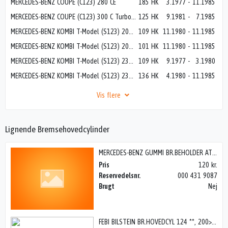
MERCEDES-BENZ COUPE (C123) 280 CE
185 HK
3.1977
-
11.1985
MERCEDES-BENZ COUPE (C123) 300 C Turbo-D (123.153)
125 HK
9.1981
-
7.1985
MERCEDES-BENZ KOMBI T-Model (S123) 200 T
109 HK
11.1980
-
11.1985
MERCEDES-BENZ KOMBI T-Model (S123) 200 T (123.280)
101 HK
11.1980
-
11.1985
MERCEDES-BENZ KOMBI T-Model (S123) 230 T (123.083)
109 HK
9.1977
-
3.1980
MERCEDES-BENZ KOMBI T-Model (S123) 230 TE (123.283)
136 HK
4.1980
-
11.1985
Vis flere
Lignende Bremsehovedcylinder
MERCEDES-BENZ GUMMI BR.BEHOLDER ATE 124+
Pris
120 kr.
Reservedelsnr.
000 431 9087
Brugt
Nej
FEBI BILSTEIN BR.HOVEDCYL 124 **, 200> W124 85-95