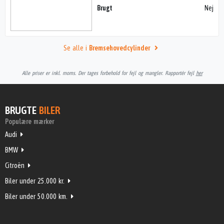
Brugt
Nej
Se alle i
Bremsehovedcylinder
Alle priser er inkl. moms. Der tages forbehold for fejl og mangler. Rapportér fejl
her
BRUGTE
BILER
Populære mærker
Audi
BMW
Citroën
Biler under 25.000 kr.
Biler under 50.000 km.