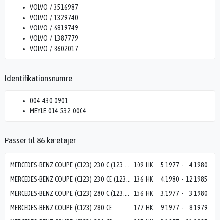
VOLVO / 3516987
VOLVO / 1329740
VOLVO / 6819749
VOLVO / 1387779
VOLVO / 8602017
Identifikationsnumre
004 430 0901
MEYLE 014 532 0004
Passer til 86 køretøjer
MERCEDES-BENZ COUPE (C123) 230 C (123.043)
109 HK
5.1977
-
4.1980
MERCEDES-BENZ COUPE (C123) 230 CE (123.243)
136 HK
4.1980
-
12.1985
MERCEDES-BENZ COUPE (C123) 280 C (123.050)
156 HK
3.1977
-
3.1980
MERCEDES-BENZ COUPE (C123) 280 CE
177 HK
9.1977
-
8.1979