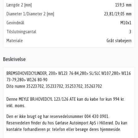
Længde 2 [mm]
159,5 mm
Diameter 1/Diameter 2 [mm]
23,81/19,05 mm
Gevindmål
M10x1
Tilslutningsantal
3
Materiale
Gråt støbejern
Beskrivelse
BREMSEHOVEDCYLINDER, 200> W123 76-84,280> SL/SLC W107,280> W116
73-79,280> W126 80-90
Dito numre 35223702, 35233702, 35253702, 35263702
Denne MEYLE BR.HOVEDCYL 123/126 ATE kan du købe for kun 994 kr.
inkl. moms.
Den er ikke brugt og har reservedelsnummer 004 430 0901.
Reservedelen finder du hos Gørløse Autoimport ApS i Hillerød. Du kan
kontakte forhandleren pr. telefon eller besøge deres hjemmeside.