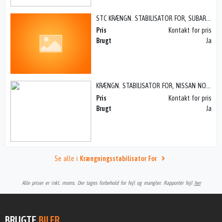
STC KRÆNGN. STABILISATOR FOR, SUBARU LEGACY (90-94)
Pris
Kontakt for pris
Brugt
Ja
KRÆNGN. STABILISATOR FOR, NISSAN NOTE (06-12)
Pris
Kontakt for pris
Brugt
Ja
Se alle i
Krængningsstabilisator For
Alle priser er inkl. moms. Der tages forbehold for fejl og mangler. Rapportér fejl
her
BRUGTE
BILER