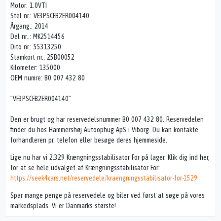
Motor: 1.0VTI
Stel nr.: VF3PSCFB2ER004140
Årgang.: 2014
Del nr..: MK2514456
Dito nr.: 55313250
Stamkort nr.: 25B00052
Kilometer: 135000
OEM numre: B0 007 432 80
"VF3PSCFB2ER004140"
Den er brugt og har reservedelsnummer B0 007 432 80. Reservedelen
finder du hos Hammershøj Autoophug ApS i Viborg. Du kan kontakte
forhandleren pr. telefon eller besøge deres hjemmeside.
Lige nu har vi 2.329 Krængningsstabilisator For på lager. Klik dig ind her,
for at se hele udvalget af Krængningsstabilisator For:
https://seek4cars.net/reservedele/kraengningsstabilisator-for-1529
Spar mange penge på reservedele og biler ved først at søge på vores
markedsplads. Vi er Danmarks største!