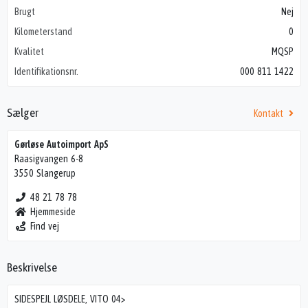
Brugt
Nej
Kilometerstand
0
Kvalitet
MQSP
Identifikationsnr.
000 811 1422
Sælger
Kontakt
Gørløse Autoimport ApS
Raasigvangen 6-8
3550 Slangerup
48 21 78 78
Hjemmeside
Find vej
Beskrivelse
SIDESPEJL LØSDELE, VITO 04>