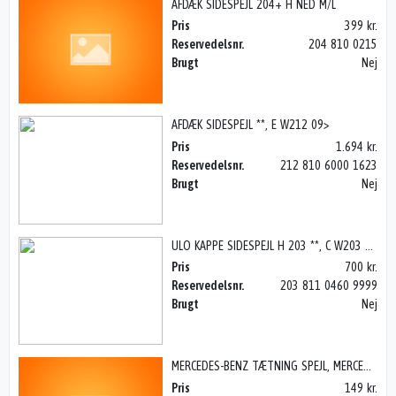
AFDÆK SIDESPEJL 204+ H NED M/L
Pris
399 kr.
Reservedelsnr.
204 810 0215
Brugt
Nej
AFDÆK SIDESPEJL **, E W212 09>
Pris
1.694 kr.
Reservedelsnr.
212 810 6000 1623
Brugt
Nej
ULO KAPPE SIDESPEJL H 203 **, C W203 01-07
Pris
700 kr.
Reservedelsnr.
203 811 0460 9999
Brugt
Nej
MERCEDES-BENZ TÆTNING SPEJL, MERCEDES E W213 17>
Pris
149 kr.