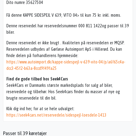
Dito numre 35627504
Få denne KAPPE SIDESPEJL V 639, VITO 04> til kun 75 kr. inkl. moms.
Denne reservedel har reservedelsnummer 000 811 1422og passer til 39
biler.
Denne reservedel er ikke brugt . Kvaliteten på reservedelen er MQSP.
Reservedelen udbydes af Gørløse Autoimport ApS i Hillerød. Du kan
finde delen på forhandlerens hjemmeside:
https://www.autoimport.dk/kappe-sidespejl-v-639-vito-04/p/a6f65c4a-
dcc3-45f2-b63a-8ccd9f49fa25
Find de gode tilbud hos Seek4Cars
Seek4Cars er Danmarks største markedsplads for salg af biler,
reservedele og tilbehør. Hos Seek4cars finder du masser af nye og
brugte reservedele til din bil.
Klik dig ind her, for at se hele udvalget:
https://seek4cars.net/reservedele/sidespejl-loesdele-1413
Passer til 39 køretøjer