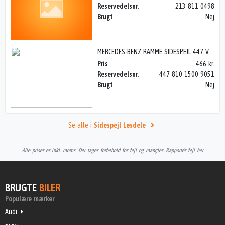
Reservedelsnr.
213 811 0498
Brugt
Nej
MERCEDES-BENZ RAMME SIDESPEJL 447 V, VITO 14>
Pris
466 kr.
Reservedelsnr.
447 810 1500 9051
Brugt
Nej
Se alle i
Sidespejl Løsdele
Alle priser er inkl. moms. Der tages forbehold for fejl og mangler. Rapportér fejl
her
BRUGTE
BILER
Populære mærker
Audi