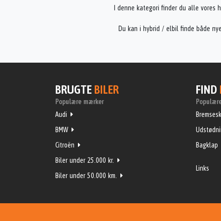
I denne kategori finder du alle vores h
Du kan i hybrid / elbil finde både ny
BRUGTE
BILER
FIND
Populære mærker
Populære
Audi
Bremsesk
BMW
Udstødn
Citroën
Bagklap
Biler under 25.000 kr.
Links
Biler under 50.000 km.