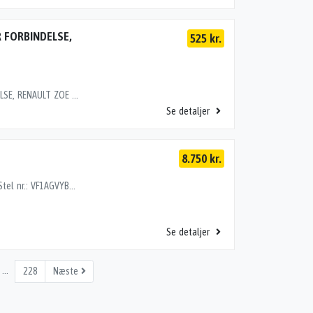
 FORBINDELSE,
525 kr.
HØJSPÆNDINGSKABEL MOTOR-INVERTER FORBINDELSE, RENAULT ZOE (12-19) Motor: EL Stel nr.: VF1AGVYB056015239 Årgang.: 2016 Del nr..: L80201 Dito nr.: 60157850 Stamkort nr.: L0147 Kilometer: 40000 OEM numre: 115128723R "115128723R"
Se detaljer
8.750 kr.
GEARKASSE ELBIL, RENAULT ZOE (12-19) Motor: EL Stel nr.: VF1AGVYB056015027 Årgang.: 2016 Del nr..: Y65426 Dito nr.: 60157880 Stamkort nr.: L1453 Kilometer: 39000 "290K49235R290K49235R290K27096R290K49235R"
Se detaljer
…
228
Næste