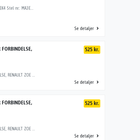
DRIFTSBATTERI, SUZUKI BALENO (16-->) Motor: 1.2EK4 Stel nr.: MA3EWB72S00334216 Årgang.: 2018 Del nr..: K27682 Dito nr.: 68227820 Stamkort nr.: L0105 Kilometer: 24000 "96510-68P0296510-68P02210500-006211T22DENSOGBTN0348"
Se detaljer
 FORBINDELSE,
525 kr.
HØJSPÆNDINGSKABEL MOTOR-INVERTER FORBINDELSE, RENAULT ZOE (12-19) Motor: EL Stel nr.: VF1AGVYB056015192 Årgang.: 2016 Del nr..: L79630 Dito nr.: 60157850 Stamkort nr.: L0095 Kilometer: 32000 OEM numre: 240419193R "240419193R240419193Rhøjspændingskabel"
Se detaljer
 FORBINDELSE,
525 kr.
HØJSPÆNDINGSKABEL MOTOR-INVERTER FORBINDELSE, RENAULT ZOE (12-19) Motor: EL Stel nr.: VF1AGVYB056015124 Årgang.: 2016 Del nr..: L84829 Dito nr.: 60157850 Stamkort nr.: L0855 Kilometer: 35000 OEM numre: 240419193R "240419193R240419193Rhøjspændingskabel"
Se detaljer