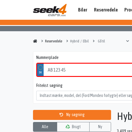
Biler
Reservedele
Pro
Reservedele
Hybrid / Elbil
Nummerplade
Fritekst søgning
Hybr
Ny søgning
Alle
Brugt
Ny
3.409 re