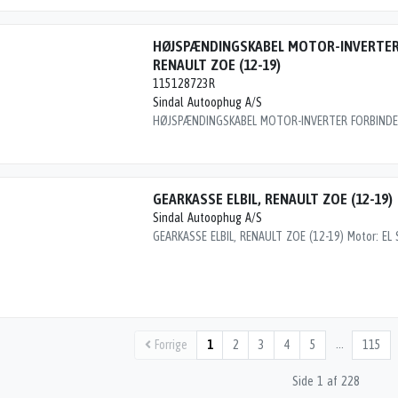
HØJSPÆNDINGSKABEL MOTOR-INVERTER
RENAULT ZOE (12-19)
115128723R
Sindal Autoophug A/S
GEARKASSE ELBIL, RENAULT ZOE (12-19)
Sindal Autoophug A/S
…
Forrige
1
2
3
4
5
115
Side 1 af 228