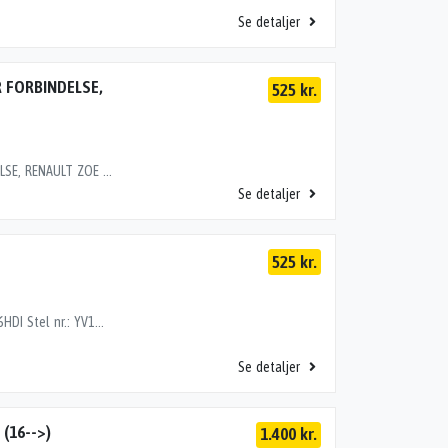
Se detaljer
 FORBINDELSE,
525 kr.
HØJSPÆNDINGSKABEL MOTOR-INVERTER FORBINDELSE, RENAULT ZOE (12-19) Motor: EL Stel nr.: VF1AGVYB056015175 Årgang.: 2016 Del nr..: L84014 Dito nr.: 60157850 Stamkort nr.: L0300 Kilometer: 33000 OEM numre: 115128723R "TIL VARMEELEMENT"
Se detaljer
525 kr.
DRIFTSBATTERI, VOLVO S40/V50 (04-12) Motor: 1.6HDI Stel nr.: YV1MW76F2A2564049 Årgang.: 2010 Del nr..: L50023 Dito nr.: 90617820 Stamkort nr.: G1009 Kilometer: 152000 OEM numre: 31296300 START/STOP 31296667-ABSTART/STOP 31296667-AB31294793 cover8676469 beslag31298455 beslag31296300 batteri
Se detaljer
(16-->)
1.400 kr.