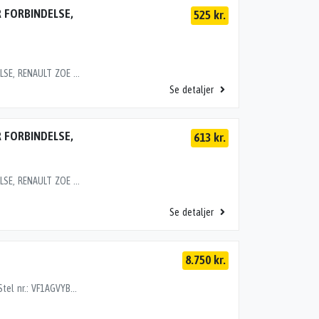
 FORBINDELSE,
525 kr.
HØJSPÆNDINGSKABEL MOTOR-INVERTER FORBINDELSE, RENAULT ZOE (12-19) Motor: EL Stel nr.: VF1AGVYB056015124 Årgang.: 2016 Del nr..: L84828 Dito nr.: 60157850 Stamkort nr.: L0855 Kilometer: 35000 OEM numre: 115128723R "115128723R"
Se detaljer
 FORBINDELSE,
613 kr.
HØJSPÆNDINGSKABEL MOTOR-INVERTER FORBINDELSE, RENAULT ZOE (12-19) Motor: EL Stel nr.: VF1AGVYB056015038 Årgang.: 2016 Del nr..: J46720 Dito nr.: 60157850 Stamkort nr.: L0764 Kilometer: 33000 "240419193R"
Se detaljer
8.750 kr.
GEARKASSE ELBIL, RENAULT ZOE (12-19) Motor: EL Stel nr.: VF1AGVYB056015124 Årgang.: 2016 Del nr..: Y64872 Dito nr.: 60157880 Stamkort nr.: L0855 Kilometer: 35000 "24050004. 290K49235R290K49235R"