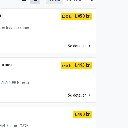
)
1.050 kr.
2.100 kr.
DEFA eConnect type 2 ladekabel til elbil med velcrostrop til sammenrulning og ophængning af kablet. Specifikationer: 480V 32A 22KW IP44 4 meter Kablet er meget let brugt og fuldt funktionsdygtigt.
Se detaljer
mformer
1.495 kr.
3.995 kr.
Helt ny lader, som aldrig har været brugt: OEM 1121254-00-E Tesla 220V 13A EU Adapter For US/EU Gen2 Mobile Connector Model S,3,X, Charger Der medfølger også en omformer til stikkontakt:
Se detaljer
1.400 kr.
DRIFTSBATTERI, SUZUKI BALENO (16-->) Motor: 1.2EK4 Stel nr.: MA3EWB72S00581964 Årgang.: 2019 Del nr..: J33500 Dito nr.: 68227820 Stamkort nr.: K1811 Kilometer: 9000 "SIDER UNDER V.FORSTOL 96510-68P1096510-68P10PLASTIKDÆKSEL HAR EN REVNE"