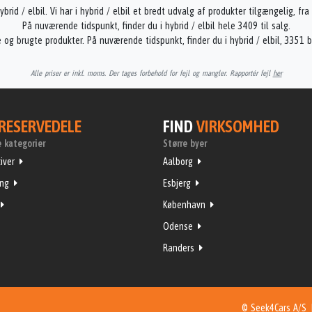
ybrid / elbil. Vi har i hybrid / elbil et bredt udvalg af produkter tilgængelig, fr
På nuværende tidspunkt, finder du i hybrid / elbil hele 3409 til salg.
e og brugte produkter. På nuværende tidspunkt, finder du i hybrid / elbil, 3351
Alle priser er inkl. moms. Der tages forbehold for fejl og mangler. Rapportér fejl
her
RESERVEDELE
FIND
VIRKSOMHED
 kategorier
Større byer
iver
Aalborg
ing
Esbjerg
København
Odense
Randers
© Seek4Cars A/S