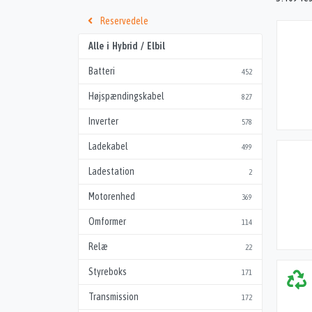
Reservedele
Alle i Hybrid / Elbil
Batteri
452
Højspændingskabel
827
Inverter
578
Ladekabel
499
Ladestation
2
Motorenhed
369
Omformer
114
Relæ
22
Styreboks
171
Transmission
172