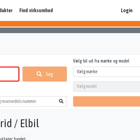
dukter
Find virksomhed
Login
Vælg bil ud fra mærke og model
Søg
id / Elbil
sultater fundet