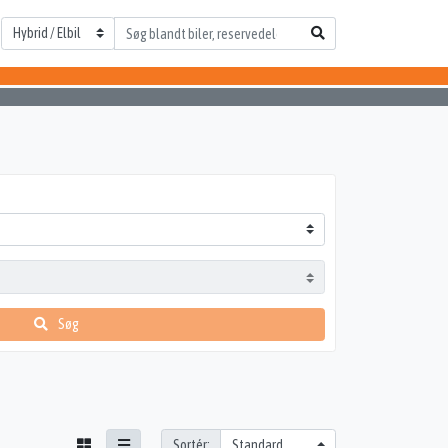
Søg
Sortér: