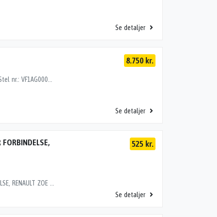
Se detaljer
8.750 kr.
GEARKASSE ELBIL, RENAULT ZOE (12-19) Motor: EL Stel nr.: VF1AG000663828088 Årgang.: 2019 Del nr..: J47693 Dito nr.: 60157880 Stamkort nr.: L1743 Kilometer: 6000 "RA0001RA0001KONTROL VED AFMONTERING"
Se detaljer
 FORBINDELSE,
525 kr.
HØJSPÆNDINGSKABEL MOTOR-INVERTER FORBINDELSE, RENAULT ZOE (12-19) Motor: EL Stel nr.: VF1AGVYB056015113 Årgang.: 2016 Del nr..: Y65798 Dito nr.: 60157850 Stamkort nr.: L0388 Kilometer: 37000 OEM numre: 240419193R "240419193R240419193R"
Se detaljer