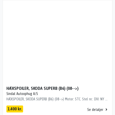
HÆKSPOILER, SKODA SUPERB (B6) (08-->)
Sindal Autoophug A/S
HÆKSPOILER, SKODA SUPERB (B6) (08-->) Motor: STC. Stel nr.: DIV. NY DELE Årgang.: 2013 Del nr..: H93273 Dito nr.: 75294072 Stamkort nr.: FTZ14 Kilometer: 0 3T90716053T9071605NY PRIS 1956-KR
1.400 kr.
Se detaljer