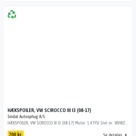
HÆKSPOILER, VW SCIROCCO III I3 (08-17)
Sindal Autoophug A/S
HÆKSPOILER, VW SCIROCCO III I3 (08-17) Motor: 1.4TFSI Stel nr.: WVWZZZ13Z9V015649 Årgang.: 2008 Del nr..: O74712 Dito nr.: 95334072 Stamkort nr.: J0008 Kilometer: 217000 1K8827933B1K8827933BOE.NR. 1K8827933E GRU
700 kr.
Se detaljer