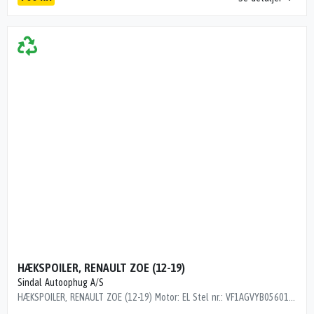
HÆKSPOILER, RENAULT ZOE (12-19)
Sindal Autoophug A/S
HÆKSPOILER, RENAULT ZOE (12-19) Motor: EL Stel nr.: VF1AGVYB056015038 Årgang.: 2016 Del nr..: Y64305 Dito nr.: 60154072 Stamkort nr.: L0764 Kilometer: 33000 "ASSY 94627"