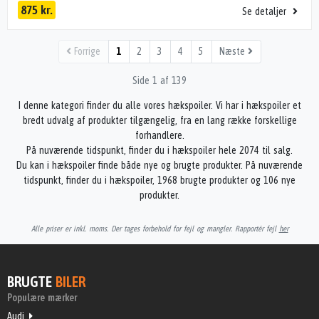
875 kr.
Se detaljer
Forrige
1
2
3
4
5
Næste
Side 1 af 139
I denne kategori finder du alle vores hækspoiler. Vi har i hækspoiler et
bredt udvalg af produkter tilgængelig, fra en lang række forskellige
forhandlere.
På nuværende tidspunkt, finder du i hækspoiler hele 2074 til salg.
Du kan i hækspoiler finde både nye og brugte produkter. På nuværende
tidspunkt, finder du i hækspoiler, 1968 brugte produkter og 106 nye
produkter.
Alle priser er inkl. moms. Der tages forbehold for fejl og mangler. Rapportér fejl
her
BRUGTE
BILER
Populære mærker
Audi