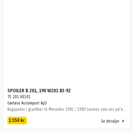
SPOILER B 201, 190 W201 83-92
75 201 00101
Gørløse Autoimport ApS
Bagspoiler i glasfiber til Mercedes 190E / 190D Leveres som vist på billeder. Man skal påregne tilpasningstid HÆKSPOILER, 190 W201 83-92 Dito numre 35124072
1.550 kr.
Se detaljer