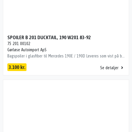
SPOILER B 201 DUCKTAIL, 190 W201 83-92
75 201 00102
Gørløse Autoimport ApS
Bagspoiler i glasfiber til Mercedes 190E / 190D Leveres som vist på billeder. Man skal påregne tilpasningstid. HÆKSPOILER, 190 W201 83-92 Dito numre 35124072
3.100 kr.
Se detaljer