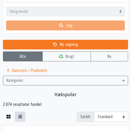
Søg
Ny søgning
Alle
Brugt
Ny
Karosseri / Pladedele
Kategorier
Hækspoiler
2.074 resultater fundet
Sortér: