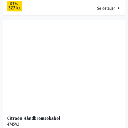
654 kr.
327 kr.
Se detaljer
Citroën Håndbremsekabel
4745V2