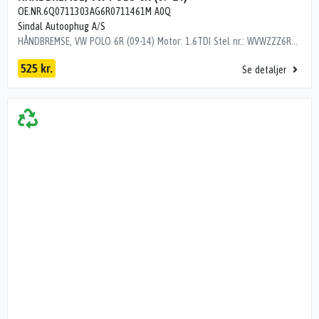
OE.NR.6Q0711303AG6R0711461M A0Q
Sindal Autoophug A/S
HÅNDBREMSE, VW POLO 6R (09-14) Motor: 1.6TDI Stel nr.: WVWZZZ6RZCY517049 Årgang.: 2012 Del nr..: O81232 Dito nr.: 95773710 Stamkort nr.: J1602 Kilometer: 120000 OEM numre: OE.NR.6Q0711303AG6R0711461M A0Q SORT
525 kr.
Se detaljer