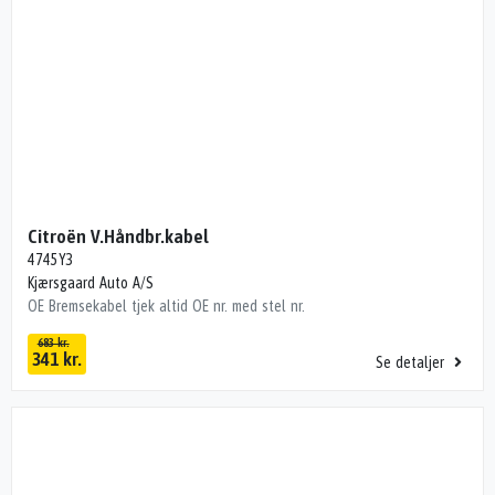
Citroën V.Håndbr.kabel
4745Y3
Kjærsgaard Auto A/S
OE Bremsekabel tjek altid OE nr. med stel nr.
683 kr.
341 kr.
Se detaljer