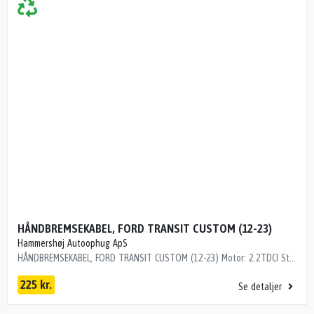
HÅNDBREMSEKABEL, FORD TRANSIT CUSTOM (12-23)
Hammershøj Autoophug ApS
HÅNDBREMSEKABEL, FORD TRANSIT CUSTOM (12-23) Motor: 2.2TDCI Stel nr.: WF0YXXTTGYEB00252 Årgang.: 2014 Del nr..: SN20950 Dito nr.: 25283713 Stamkort nr.: M00375 Kilometer: 180000 "HØJRE"
225 kr.
Se detaljer