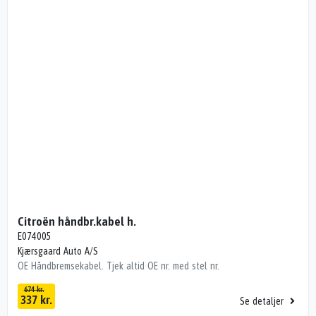
Citroën håndbr.kabel h.
E074005
Kjærsgaard Auto A/S
OE Håndbremsekabel. Tjek altid OE nr. med stel nr.
674 kr.
337 kr.
Se detaljer