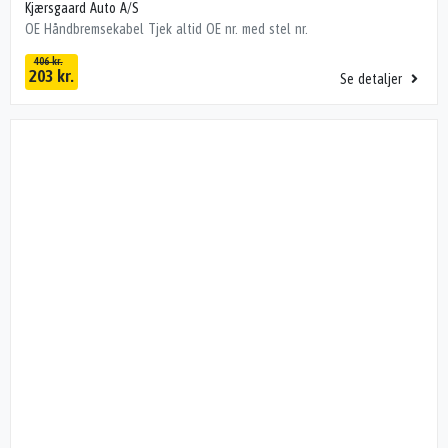
Kjærsgaard Auto A/S
OE Håndbremsekabel Tjek altid OE nr. med stel nr.
406 kr.
203 kr.
Se detaljer