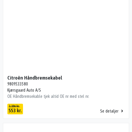
Citroën Håndbremsekabel
9809533580
Kjærsgaard Auto A/S
OE Håndbremsekable tjek altid OE nr med stel nr.
1.106 kr.
553 kr.
Se detaljer