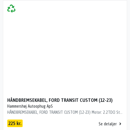
HÅNDBREMSEKABEL, FORD TRANSIT CUSTOM (12-23)
Hammershøj Autoophug ApS
HÅNDBREMSEKABEL, FORD TRANSIT CUSTOM (12-23) Motor: 2.2TDCI Stel nr.: WF0YXXTTGYEB00252 Årgang.: 2014 Del nr..: SN20951 Dito nr.: 25283713 Stamkort nr.: M00375 Kilometer: 180000 "VENSTRE"
225 kr.
Se detaljer