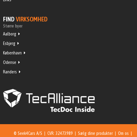
FIND
VIRKSOMHED
Større byer
Aalborg
Esbjerg
København
Odense
Randers
© Seek4Cars A/S | CVR: 32473989 |
Sælg dine produkter
|
Om os
|