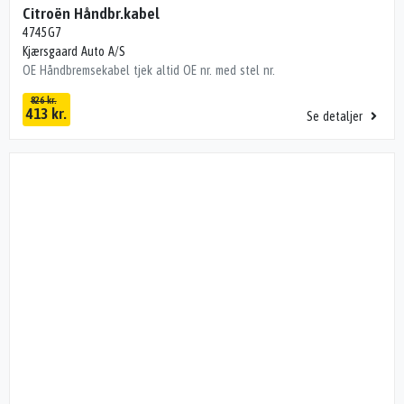
Citroën Håndbr.kabel
4745G7
Kjærsgaard Auto A/S
OE Håndbremsekabel tjek altid OE nr. med stel nr.
826 kr.
413 kr.
Se detaljer