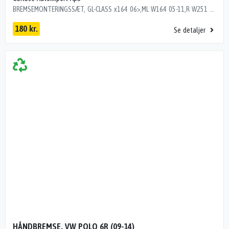
BREMSEMONTERINGSSÆT, GL-CLASS x164 06>,ML W164 05-11,R W251 06> Dito numre 35323748, 35343748, 35353748
180 kr.
Se detaljer
HÅNDBREMSE, VW POLO 6R (09-14)