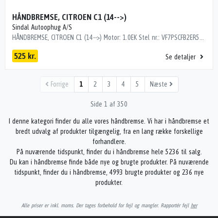
HÅNDBREMSE, CITROEN C1 (14-->)
Sindal Autoophug A/S
HÅNDBREMSE, CITROEN C1 (14-->) Motor: 1.0EK Stel nr.: VF7PSCFB2ER509344 Årgang.: 2014 Del nr..: K36581 Dito nr.: 05283710 Stamkort nr.: J0769 Kilometer: 55000 SORT
525 kr.
Se detaljer
Forrige
1
2
3
4
5
Næste
Side 1 af 350
I denne kategori finder du alle vores håndbremse. Vi har i håndbremse et
bredt udvalg af produkter tilgængelig, fra en lang række forskellige
forhandlere.
På nuværende tidspunkt, finder du i håndbremse hele 5236 til salg.
Du kan i håndbremse finde både nye og brugte produkter. På nuværende
tidspunkt, finder du i håndbremse, 4993 brugte produkter og 236 nye
produkter.
Alle priser er inkl. moms. Der tages forbehold for fejl og mangler. Rapportér fejl
her