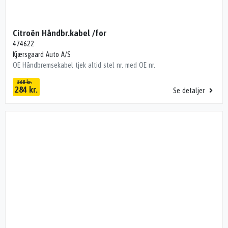
Citroën Håndbr.kabel /for
474622
Kjærsgaard Auto A/S
OE Håndbremsekabel tjek altid stel nr. med OE nr.
568 kr.
284 kr.
Se detaljer