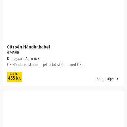
Citroën Håndbr.kabel
4745V0
Kjærsgaard Auto A/S
OE Håndbremskabel. Tjek altid stel nr. med OE nr.
910 kr.
455 kr.
Se detaljer