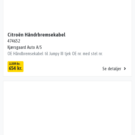
Citroën Håndrbremsekabel
474652
Kjærsgaard Auto A/S
OE Håndbremsekabel til Jumpy III tjek OE nr. med stel nr.
1.309 kr.
654 kr.
Se detaljer