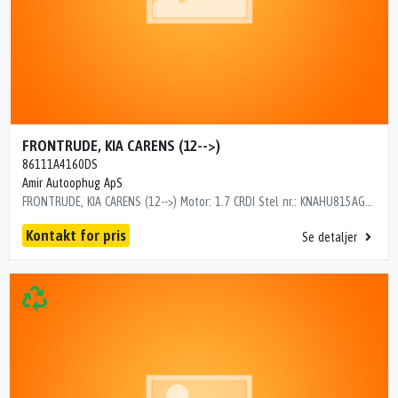
FRONTRUDE, KIA CARENS (12-->)
86111A4160DS
Amir Autoophug ApS
FRONTRUDE, KIA CARENS (12-->) Motor: 1.7 CRDI Stel nr.: KNAHU815AG7154209 Årgang.: 2017 Del nr..: DK03345 Dito nr.: 23305270 Stamkort nr.: 2400969 Kilometer: 200000 OEM numre: 86111A4160DS ""
Kontakt for pris
Se detaljer