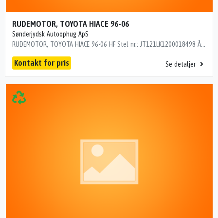
RUDEMOTOR, TOYOTA HIACE 96-06
Sønderjydsk Autoophug ApS
RUDEMOTOR, TOYOTA HIACE 96-06 HF Stel nr.: JT121LK1200018498 Årgang: 1997 Del nr.: A87355 Dito nr.: 81935600 Stamkort nr.: 5189 INCL.REG. 200000 km
Kontakt for pris
Se detaljer