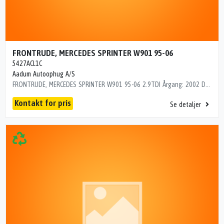
FRONTRUDE, MERCEDES SPRINTER W901 95-06
5427ACL1C
Aadum Autoophug A/S
FRONTRUDE, MERCEDES SPRINTER W901 95-06 2.9TDI Årgang: 2002 Del nr.: L86296 Dito nr.: 35465270 5427ACL1C der har været lim på men aldrig monteret
Kontakt for pris
Se detaljer