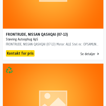
FRONTRUDE, NISSAN QASHQAI (07-13)
Støvring Autoophug ApS
FRONTRUDE, NISSAN QASHQAI (07-13) Motor: ALLE Stel nr.: OPSAMLINGSKORT Årgang.: 2008 Del nr..: JAB05048 Dito nr.: 16755270 Stamkort nr.: DIV00001 Kilometer: 1000 6044AGSMV1P
Kontakt for pris
Se detaljer