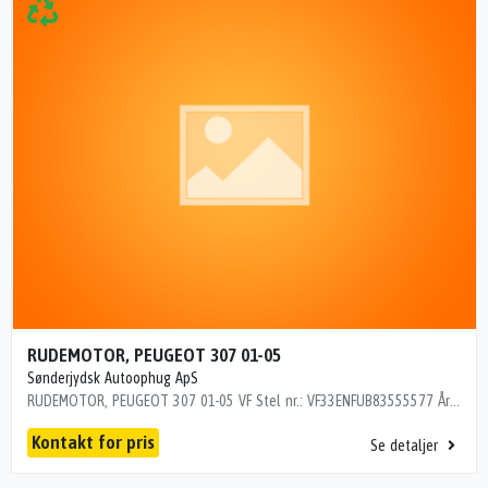
RUDEMOTOR, PEUGEOT 307 01-05
Sønderjydsk Autoophug ApS
RUDEMOTOR, PEUGEOT 307 01-05 VF Stel nr.: VF33ENFUB83555577 Årgang: 2004 Del nr.: C13503 Dito nr.: 55175600 Stamkort nr.: 7007 MED REG. 133000 km
Kontakt for pris
Se detaljer