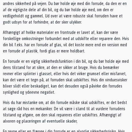
andres sikkerhed på vejen. Du bør holde øje med din forrude, da den er en
af de vigtigste dele af din bil, og du bør holde øje med, om den er
vedligeholdt og gammel. Ud over at være robuste skal forruden have et
godt udsyn for at forhindre, at der sker ulykker.
Afhængigt af hvilke materialer en frontrude er lavet af, kan der være
forskellige omkostninger forbundet med at udskifte eller reparere den. Hvis
din bil f.eks. har en forrude af glas, vil det koste mere end en version med
en forrude af plastik, fordi glas er mere holdbart.
En forrude er en vigtig sikkerhedsfunktion i din bil, og du bør holde øje med
dens tilstand for at sikre, at den er sikker at bruge. Hvis du bemærker
revner eller splinter i glasset, eller hvis det virker grumset eller misfarvet,
kan det være et tegn på, at forruden skal udskiftes. Hvis din vinduesvisker
bliver slidt eller beskadiget, kan det desuden også påvirke din forrudes
synlighed og ydeevne negativt.
Hvis du har mistanke om, at din forrude måske skal udskiftes, er det bedst
at søge råd hos en mekaniker. De vil være i stand til at vurdere forrudens
tilstand og afgøre, om den skal repareres eller udskiftes. Afhængigt af
alvoren og placeringen af eventuelle skader,
En revne eller en flænge i din forrude er en alvorlig sikkerhedsrisiko. Hvis