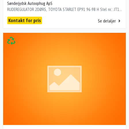
Sønderjydsk Autoophug ApS
RUDEREGULATOR 2DØRS, TOYOTA STARLET EP91 96-98 H Stel nr.: JT152EP9100115065 Årgang: 1997 Del nr.: A85877 Dito nr.: 81085601 Stamkort nr.: 5044 214000 km
Kontakt for pris
Se detaljer