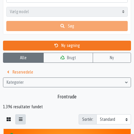
Søg
Ny søgning
Alle
Brugt
Ny
Reservedele
Kategorier
Frontrude
1.396 resultater fundet
Sortér: