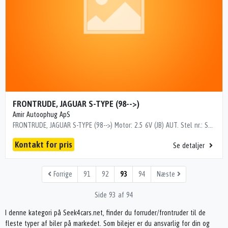
FRONTRUDE, JAGUAR S-TYPE (98-->)
Amir Autoophug ApS
FRONTRUDE, JAGUAR S-TYPE (98-->) Motor: 2.5 6V (JB) AUT. Stel nr.: SAJAA02N05JN44415 Årgang.: 2005 Del nr..: MI68038 Dito nr.: 32615270 Stamkort nr.: 1701936 Kilometer: 236000
Kontakt for pris
Se detaljer
Forrige
91
92
93
94
Næste
Side 93 af 94
I denne kategori på Seek4cars.net, finder du forruder/frontruder til de
fleste typer af biler på markedet. Som bilejer er du ansvarlig for din og