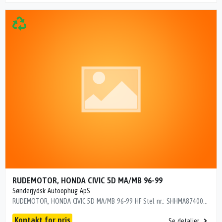
RUDEMOTOR, HONDA CIVIC 5D MA/MB 96-99
Sønderjydsk Autoophug ApS
RUDEMOTOR, HONDA CIVIC 5D MA/MB 96-99 HF Stel nr.: SHHMA87400U012191 Årgang: 1995 Del nr.: B8299 Dito nr.: 29395600 Stamkort nr.: 6867 2 BEN I STIK 243000 km
Kontakt for pris
Se detaljer