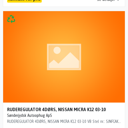
RUDEREGULATOR 4DØRS, NISSAN MICRA K12 03-10
Sønderjydsk Autoophug ApS
RUDEREGULATOR 4DØRS, NISSAN MICRA K12 03-10 VB Stel nr.: SJNFCAK12U1078642 Årgang: 2003 Del nr.: A96731 Dito nr.: 16135604 Stamkort nr.: 5846