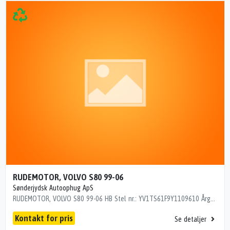
RUDEMOTOR, VOLVO S80 99-06
Sønderjydsk Autoophug ApS
RUDEMOTOR, VOLVO S80 99-06 HB Stel nr.: YV1TS61F9Y1109610 Årgang: 2000 Del nr.: C1012 Dito nr.: 90915600 Stamkort nr.: 5935 119970 / BROSE 300000 km
Kontakt for pris
Se detaljer