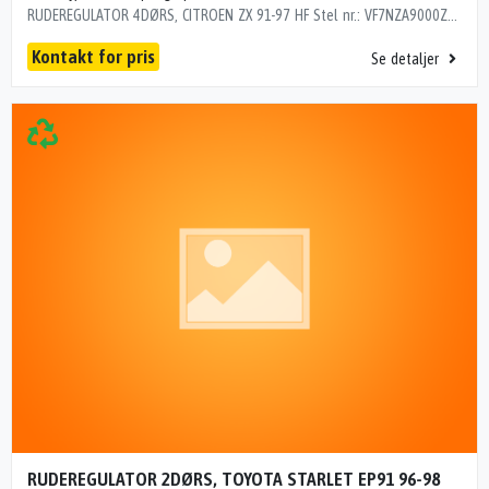
RUDEREGULATOR 4DØRS, CITROEN ZX 91-97 HF Stel nr.: VF7NZA9000ZA94937 Årgang: 1992 Del nr.: A95526 Dito nr.: 05415604 Stamkort nr.: 5720 KABEL 213000 km
Kontakt for pris
Se detaljer
RUDEREGULATOR 2DØRS, TOYOTA STARLET EP91 96-98