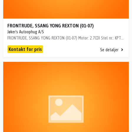
FRONTRUDE, SSANG YONG REXTON (01-07)
Jøker's Autoophug A/S
FRONTRUDE, SSANG YONG REXTON (01-07) Motor: 2.7CDI Stel nr.: KPTG0B1FS4P155511 Årgang.: 2005 Del nr..: B29138 Dito nr.: 70035270 Stamkort nr.: K126 Kilometer: 20000 M.EL I BUND/TONET
Kontakt for pris
Se detaljer