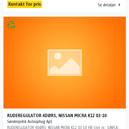
Kontakt for pris
Se detaljer
RUDEREGULATOR 4DØRS, NISSAN MICRA K12 03-10
Sønderjydsk Autoophug ApS
RUDEREGULATOR 4DØRS, NISSAN MICRA K12 03-10 HB Stel nr.: SJNFCAK12U1078642 Årgang: 2003 Del nr.: A96730 Dito nr.: 16135604 Stamkort nr.: 5846