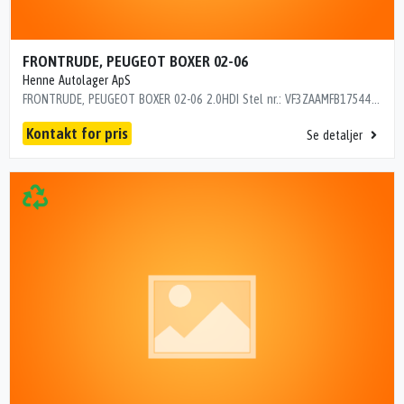
FRONTRUDE, PEUGEOT BOXER 02-06
Henne Autolager ApS
FRONTRUDE, PEUGEOT BOXER 02-06 2.0HDI Stel nr.: VF3ZAAMFB17544574 Årgang: 2005 Del nr.: HK14892 Dito nr.: 55675270 Stamkort nr.: HQ131 183000 km
Kontakt for pris
Se detaljer