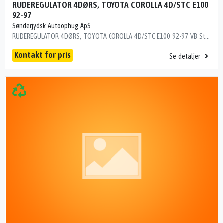
RUDEREGULATOR 4DØRS, TOYOTA COROLLA 4D/STC E100
92-97
Sønderjydsk Autoophug ApS
RUDEREGULATOR 4DØRS, TOYOTA COROLLA 4D/STC E100 92-97 VB Stel nr.: JT153EEA100223694 Årgang: 1996 Del nr.: A52945 Dito nr.: 81645604 Stamkort nr.: 3437 60000 km
Kontakt for pris
Se detaljer