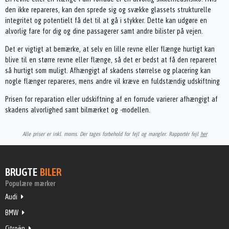
den ikke repareres, kan den sprede sig og svække glassets strukturelle
integritet og potentielt få det til at gå i stykker. Dette kan udgøre en
alvorlig fare for dig og dine passagerer samt andre bilister på vejen.
Det er vigtigt at bemærke, at selv en lille revne eller flænge hurtigt kan
blive til en større revne eller flænge, så det er bedst at få den repareret
så hurtigt som muligt. Afhængigt af skadens størrelse og placering kan
nogle flænger repareres, mens andre vil kræve en fuldstændig udskiftning
Prisen for reparation eller udskiftning af en forrude varierer afhængigt af
skadens alvorlighed samt bilmærket og -modellen.
Alle priser er inkl. moms. Der tages forbehold for fejl og mangler. Rapportér fejl
her
BRUGTE
BILER
Populære mærker
Audi
BMW
Citroën