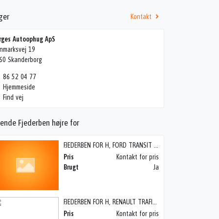
ger
Kontakt
rges Autoophug ApS
nmarksvej 19
60 Skanderborg
86 52 04 77
Hjemmeside
Find vej
ende Fjederben højre for
FJEDERBEN FOR H, FORD TRANSIT COURIER 14>
Pris
Kontakt for pris
Brugt
Ja
FJEDERBEN FOR H, RENAULT TRAFIC 02 – 14
Pris
Kontakt for pris