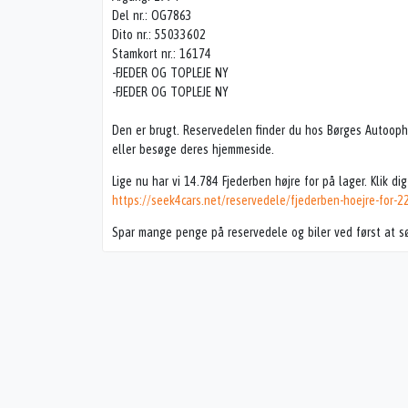
Del nr.: OG7863
Dito nr.: 55033602
Stamkort nr.: 16174
-FJEDER OG TOPLEJE NY
-FJEDER OG TOPLEJE NY
Den er brugt. Reservedelen finder du hos Børges Autooph
eller besøge deres hjemmeside.
Lige nu har vi 14.784 Fjederben højre for på lager. Klik di
https://seek4cars.net/reservedele/fjederben-hoejre-for-2
Spar mange penge på reservedele og biler ved først at s