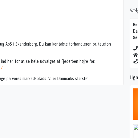
Sæl
Bø
Da
86
ug ApS i Skanderborg. Du kan kontakte forhandleren pr. telefon
g ind her, for at se hele udvalget af Fjederben højre for:
27
Lign
øge på vores markedsplads. Vi er Danmarks største!