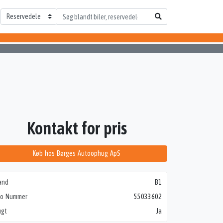
Kontakt for pris
Køb hos Børges Autoophug ApS
and
B1
to Nummer
55033602
ugt
Ja