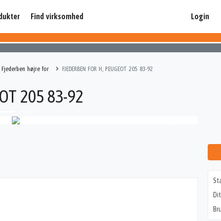
dukter
Find virksomhed
Login
Fjederben højre for
FJEDERBEN FOR H, PEUGEOT 205 83-92
OT 205 83-92
St
Di
Br