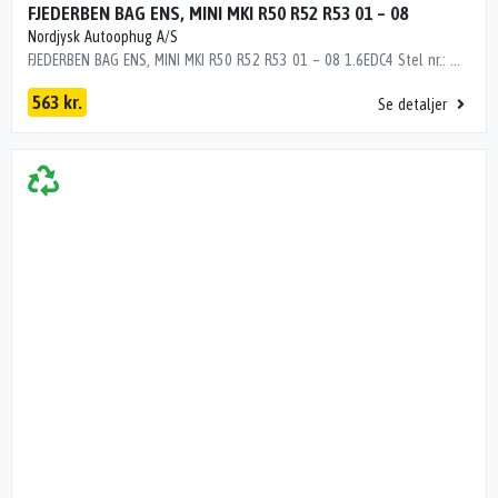
FJEDERBEN BAG ENS, MINI MKI R50 R52 R53 01 – 08
Nordjysk Autoophug A/S
FJEDERBEN BAG ENS, MINI MKI R50 R52 R53 01 – 08 1.6EDC4 Stel nr.: WMWRC31080TH03889 Årgang: 2003 Del nr.: A29817 Dito nr.: 03943630 Stamkort nr.: G8108 22190540052 48000 km
563 kr.
Se detaljer