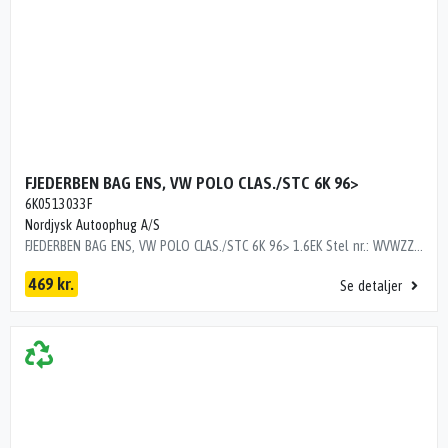
FJEDERBEN BAG ENS, VW POLO CLAS./STC 6K 96>
6K0513033F
Nordjysk Autoophug A/S
FJEDERBEN BAG ENS, VW POLO CLAS./STC 6K 96> 1.6EK Stel nr.: WVWZZZ6KZ1R505937 Årgang: 2000 Del nr.: SK06266 Dito nr.: 95713630 Stamkort nr.: M0080 6K0513033F 6K0513033F
469 kr.
Se detaljer