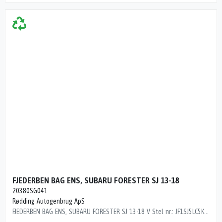
FJEDERBEN BAG ENS, SUBARU FORESTER SJ 13-18
20380SG041
Rødding Autogenbrug ApS
FJEDERBEN BAG ENS, SUBARU FORESTER SJ 13-18 V Stel nr.: JF1SJ5LC5KG410416 Årgang: 2019 Del nr.: N112984 Dito nr.: 67483630 Stamkort nr.: 25119 20365SG110 20380SG041 20370SG000 115000 km