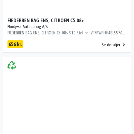
FJEDERBEN BAG ENS, CITROEN C5 08>
Nordjysk Autoophug A/S
FJEDERBEN BAG ENS, CITROEN C5 08> STC Stel nr.: VF7RWRHH4BL557665 Årgang: 2011 Del nr.: SK10616 Dito nr.: 05383630 Stamkort nr.: M0777 5206 PN 242000 km
656 kr.
Se detaljer