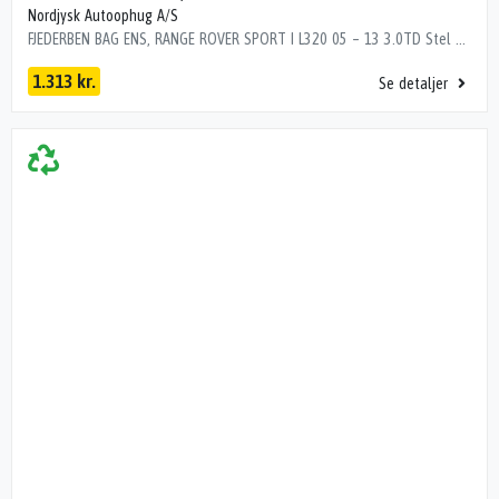
Nordjysk Autoophug A/S
FJEDERBEN BAG ENS, RANGE ROVER SPORT I L320 05 – 13 3.0TD Stel nr.: SALLSAAG6CA751416 Årgang: 2012 Del nr.: JP01452 Dito nr.: 64243630 Stamkort nr.: P0220 NYERE UDSKIFTET 2021 SE BEM. LR041110 5H32-18W002-AC MANCHET MANGLER LR016418 GL. NR. 5H32-18W002-AB GL. NR. 156000 km
1.313 kr.
Se detaljer