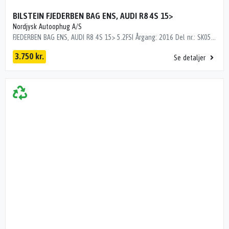
BILSTEIN FJEDERBEN BAG ENS, AUDI R8 4S 15>
Nordjysk Autoophug A/S
FJEDERBEN BAG ENS, AUDI R8 4S 15> 5.2FSI Årgang: 2016 Del nr.: SK05728 Dito nr.: 01563630 Stamkort nr.: DV20 4S0512019G BILSTEIN E4-FD1-Z005B15
3.750 kr.
Se detaljer