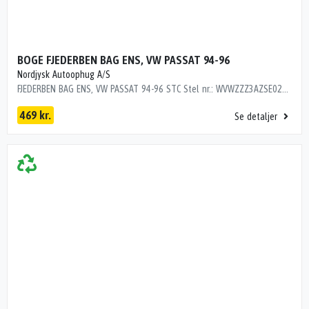
BOGE FJEDERBEN BAG ENS, VW PASSAT 94-96
Nordjysk Autoophug A/S
FJEDERBEN BAG ENS, VW PASSAT 94-96 STC Stel nr.: WVWZZZ3AZSE020495 Årgang: 1994 Del nr.: MH02763 Dito nr.: 95393630 Stamkort nr.: G0825 357513031S SE BEM. BOGE NYERE DÆMPER
469 kr.
Se detaljer