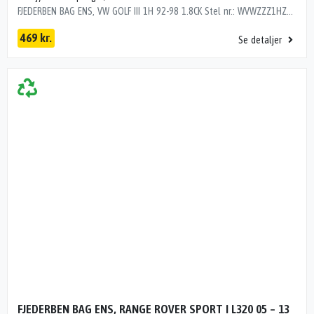
FJEDERBEN BAG ENS, VW GOLF III 1H 92-98 1.8CK Stel nr.: WVWZZZ1HZWB015665 Årgang: 1997 Del nr.: MH20227 Dito nr.: 95233630 Stamkort nr.: M0015 1H0513031 1H0513031 205000 km
469 kr.
Se detaljer
FJEDERBEN BAG ENS, RANGE ROVER SPORT I L320 05 – 13