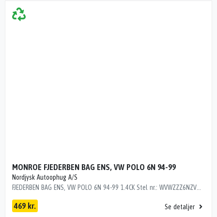
MONROE FJEDERBEN BAG ENS, VW POLO 6N 94-99
Nordjysk Autoophug A/S
FJEDERBEN BAG ENS, VW POLO 6N 94-99 1.4CK Stel nr.: WVWZZZ6NZVW080332 Årgang: 1996 Del nr.: MH15526 Dito nr.: 95703630 Stamkort nr.: K0847 6N0513031E 6N0511115C
469 kr.
Se detaljer