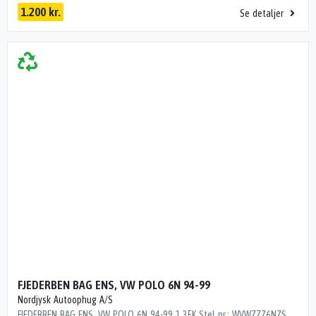
1.200 kr.
Se detaljer
FJEDERBEN BAG ENS, VW POLO 6N 94-99
Nordjysk Autoophug A/S
FJEDERBEN BAG ENS, VW POLO 6N 94-99 1.3EK Stel nr.: WVWZZZ6NZSW039578 Årgang: 1995 Del nr.: MH11812 Dito nr.: 95703630 Stamkort nr.: J0909 6N0513031E 6N0511115C 175000 km