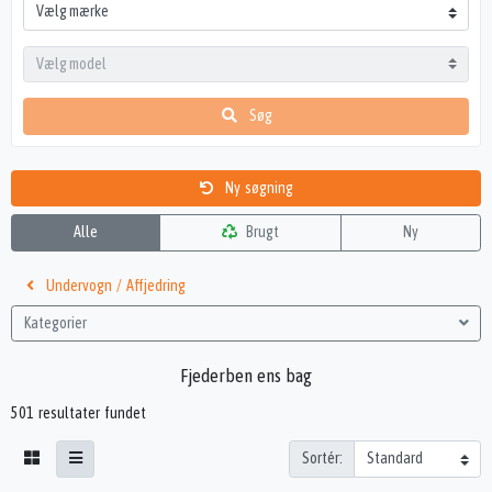
Søg
Ny søgning
Alle
Brugt
Ny
Undervogn / Affjedring
Kategorier
Fjederben ens bag
501 resultater fundet
Sortér: