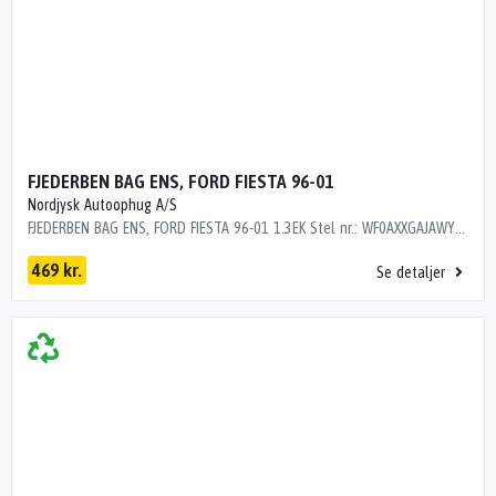
FJEDERBEN BAG ENS, FORD FIESTA 96-01
Nordjysk Autoophug A/S
FJEDERBEN BAG ENS, FORD FIESTA 96-01 1.3EK Stel nr.: WF0AXXGAJAWY24732 Årgang: 1998 Del nr.: MH04228 Dito nr.: 25633630 Stamkort nr.: G1214 1088078 SE BEM. RUSTEN MEN OK
469 kr.
Se detaljer