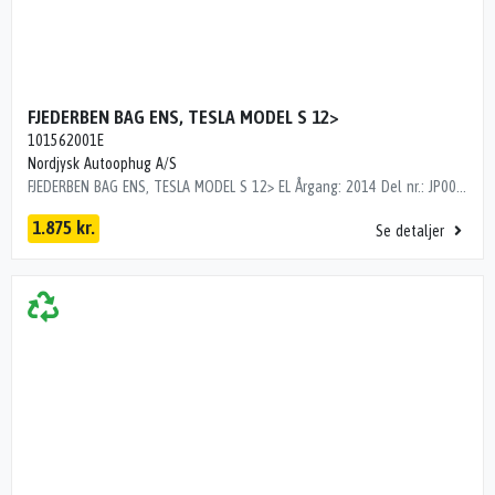
FJEDERBEN BAG ENS, TESLA MODEL S 12>
101562001E
Nordjysk Autoophug A/S
FJEDERBEN BAG ENS, TESLA MODEL S 12> EL Årgang: 2014 Del nr.: JP00764 Dito nr.: 78203630 Stamkort nr.: NO523 101562001E
1.875 kr.
Se detaljer