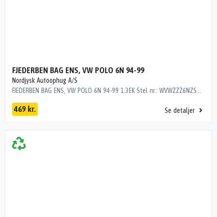
FJEDERBEN BAG ENS, VW POLO 6N 94-99
Nordjysk Autoophug A/S
FJEDERBEN BAG ENS, VW POLO 6N 94-99 1.3EK Stel nr.: WVWZZZ6NZSW039578 Årgang: 1995 Del nr.: MH11813 Dito nr.: 95703630 Stamkort nr.: J0909 6N0513031E 6N0511115C 175000 km
469 kr.
Se detaljer