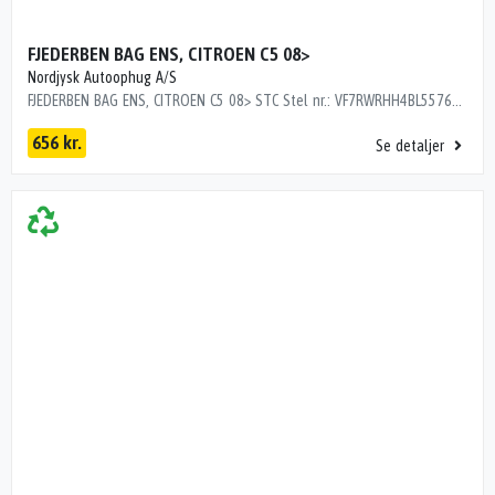
FJEDERBEN BAG ENS, CITROEN C5 08>
Nordjysk Autoophug A/S
FJEDERBEN BAG ENS, CITROEN C5 08> STC Stel nr.: VF7RWRHH4BL557665 Årgang: 2011 Del nr.: SK10615 Dito nr.: 05383630 Stamkort nr.: M0777 5206 PN 242000 km
656 kr.
Se detaljer