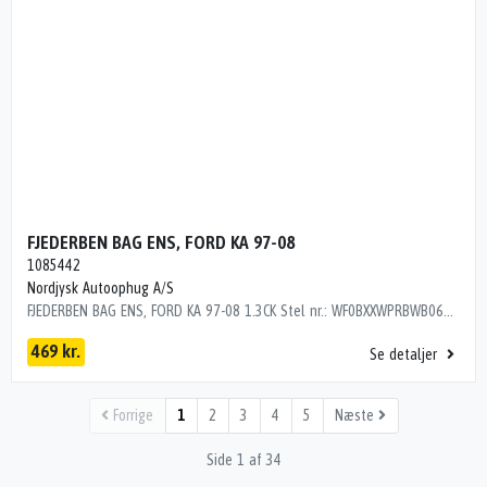
FJEDERBEN BAG ENS, FORD KA 97-08
1085442
Nordjysk Autoophug A/S
FJEDERBEN BAG ENS, FORD KA 97-08 1.3CK Stel nr.: WF0BXXWPRBWB06359 Årgang: 1999 Del nr.: LH13106 Dito nr.: 25003630 Stamkort nr.: H0226 1085442 SE BEM. TYPE MED GAFFEL
469 kr.
Se detaljer
Forrige
1
2
3
4
5
Næste
Side 1 af 34