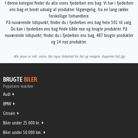
I denne kategori finder du alle vores fjederben ens bag. Vi har i fjederben
ens bag et bredt udvalg af produkter tilgængelig, fra en lang række
forskellige forhandlere.
På nuværende tidspunkt, finder du i fjederben ens bag hele 501 til salg.
Du kan i fjederben ens bag finde både nye og brugte produkter. På
nuværende tidspunkt, finder du i fjederben ens bag, 487 brugte produkter
og 14 nye produkter.
Alle priser er inkl. moms. Der tages forbehold for fejl og mangler. Rapportér fejl
her
BRUGTE
BILER
Populære mærker
Audi
BMW
Citroën
Biler under 25.000 kr.
Biler under 50.000 km.