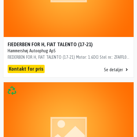
FJEDERBEN FOR H, FIAT TALENTO (17-21)
Hammershøj Autoophug ApS
FJEDERBEN FOR H, FIAT TALENTO (17-21) Motor: 1.6DCI Stel nr.: ZFAFFL000J5088960 Årgang.: 2020 Del nr..: MK2609966 Dito nr.: 21193602 Stamkort nr.: 25V00023 Kilometer: 108000 "ZFAFFL000J5088960"
Kontakt for pris
Se detaljer