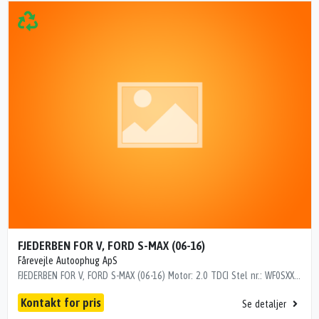
FJEDERBEN FOR V, FORD S-MAX (06-16)
Fårevejle Autoophug ApS
FJEDERBEN FOR V, FORD S-MAX (06-16) Motor: 2.0 TDCI Stel nr.: WF0SXXGBWSBJ76711 Årgang.: 2011 Del nr..: PS19028 Dito nr.: 25653601 Stamkort nr.: M2600466 Kilometer: 407000 "WF0SXXGBWSBJ76711"
Kontakt for pris
Se detaljer