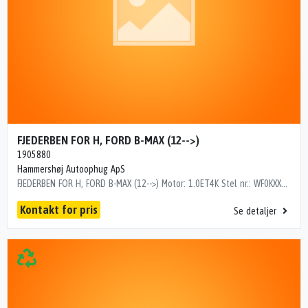
FJEDERBEN FOR H, FORD B-MAX (12-->)
1905880
Hammershøj Autoophug ApS
FJEDERBEN FOR H, FORD B-MAX (12-->) Motor: 1.0ET4K Stel nr.: WF0KXXERJKEJ36345 Årgang.: 2014 Del nr..: MK2512647 Dito nr.: 25523602 Stamkort nr.: 25B00053 Kilometer: 87000 OEM numre: 1905880 "WF0KXXERJKEJ36345"
Kontakt for pris
Se detaljer