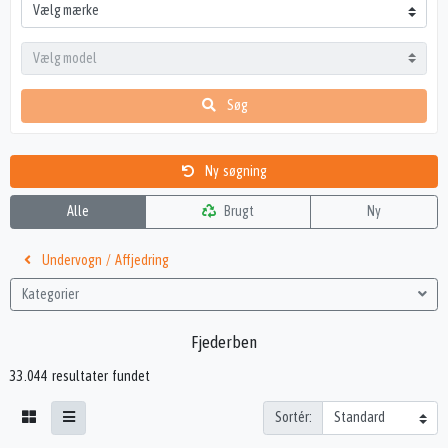
Søg
Ny søgning
Alle
Brugt
Ny
Undervogn / Affjedring
Kategorier
Fjederben
33.044 resultater fundet
Sortér: