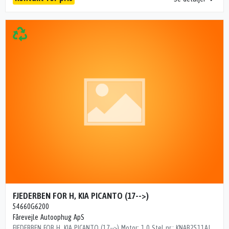
FJEDERBEN FOR H, KIA PICANTO (17-->)
54660G6200
Fårevejle Autoophug ApS
FJEDERBEN FOR H, KIA PICANTO (17-->) Motor: 1.0 Stel nr.: KNAB2511AJT115853 Årgang.: 2018 Del nr..: PS19824 Dito nr.: 23313602 Stamkort nr.: F2600135 Kilometer: 67000 OEM numre: 54660G6200 ""