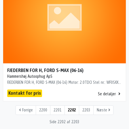
FJEDERBEN FOR H, FORD S-MAX (06-16)
Hammershøj Autoophug ApS
FJEDERBEN FOR H, FORD S-MAX (06-16) Motor: 2.0TDCI Stel nr.: WF0SXXGBWSEM71579 Årgang.: 2014 Del nr..: MK2413439 Dito nr.: 25653602 Stamkort nr.: QB00123 "WF0SXXGBWSEM71579"
Kontakt for pris
Se detaljer
Forrige
2200
2201
2202
2203
Næste
Side 2202 af 2203