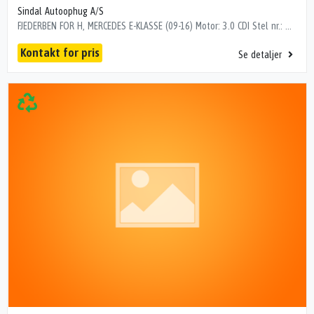
Sindal Autoophug A/S
FJEDERBEN FOR H, MERCEDES E-KLASSE (09-16) Motor: 3.0 CDI Stel nr.: WDD2122941A843029 Årgang.: 2013 Del nr..: MA11155 Dito nr.: 35063602 Stamkort nr.: R00751 Kilometer: 302000 OEM numre: A 212 320 34 38 "Luft"
Kontakt for pris
Se detaljer