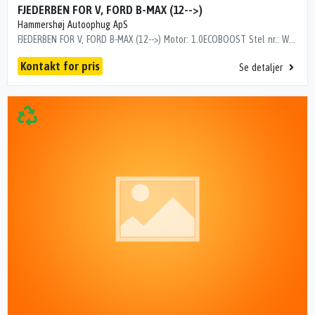
FJEDERBEN FOR V, FORD B-MAX (12-->)
Hammershøj Autoophug ApS
FJEDERBEN FOR V, FORD B-MAX (12-->) Motor: 1.0ECOBOOST Stel nr.: WF0KXXERJKEM45851 Årgang.: 2014 Del nr..: MK2613836 Dito nr.: 25523601 Stamkort nr.: 26B00045 Kilometer: 86000 "WF0KXXERJKEM45851"
Kontakt for pris
Se detaljer