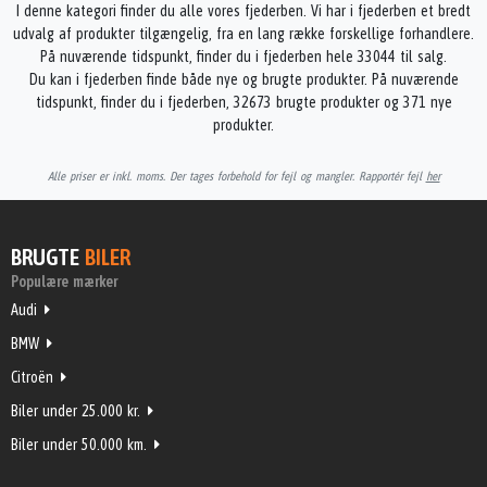
I denne kategori finder du alle vores fjederben. Vi har i fjederben et bredt
udvalg af produkter tilgængelig, fra en lang række forskellige forhandlere.
På nuværende tidspunkt, finder du i fjederben hele 33044 til salg.
Du kan i fjederben finde både nye og brugte produkter. På nuværende
tidspunkt, finder du i fjederben, 32673 brugte produkter og 371 nye
produkter.
Alle priser er inkl. moms. Der tages forbehold for fejl og mangler. Rapportér fejl
her
BRUGTE
BILER
Populære mærker
Audi
BMW
Citroën
Biler under 25.000 kr.
Biler under 50.000 km.