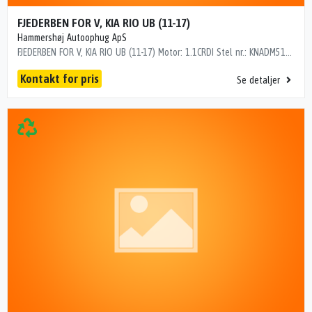
FJEDERBEN FOR V, KIA RIO UB (11-17)
Hammershøj Autoophug ApS
FJEDERBEN FOR V, KIA RIO UB (11-17) Motor: 1.1CRDI Stel nr.: KNADM515AC6765607 Årgang.: 2012 Del nr..: LB2601747 Dito nr.: 23173601 Stamkort nr.: 26M00493 Kilometer: 266000 "KNADM515AC6765607"
Kontakt for pris
Se detaljer