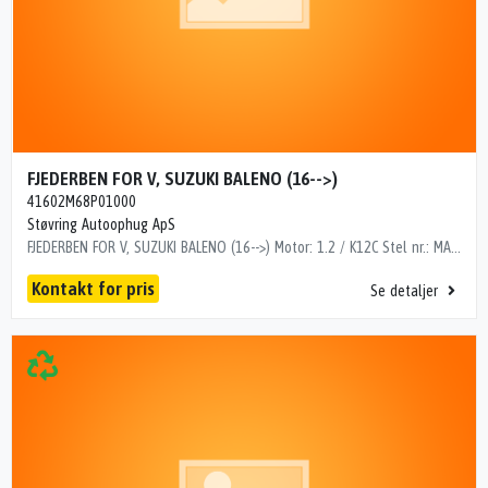
FJEDERBEN FOR V, SUZUKI BALENO (16-->)
41602M68P01000
Støvring Autoophug ApS
FJEDERBEN FOR V, SUZUKI BALENO (16-->) Motor: 1.2 / K12C Stel nr.: MA3EWB32S00203187 Årgang.: 2016 Del nr..: EKU36700 Dito nr.: 68223601 Stamkort nr.: F2600329 Kilometer: 143000 OEM numre: 41602M68P01000 ""
Kontakt for pris
Se detaljer