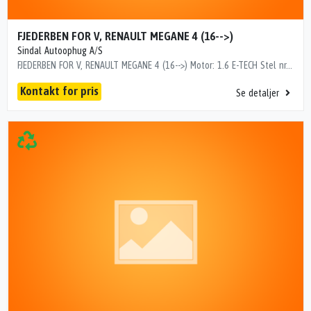
FJEDERBEN FOR V, RENAULT MEGANE 4 (16-->)
Sindal Autoophug A/S
FJEDERBEN FOR V, RENAULT MEGANE 4 (16-->) Motor: 1.6 E-TECH Stel nr.: VF1RFB00866564663 Årgang.: 2020 Del nr..: CB60440 Dito nr.: 60543601 Stamkort nr.: S00402 Kilometer: 61000 "VF1RFB00866564663"
Kontakt for pris
Se detaljer