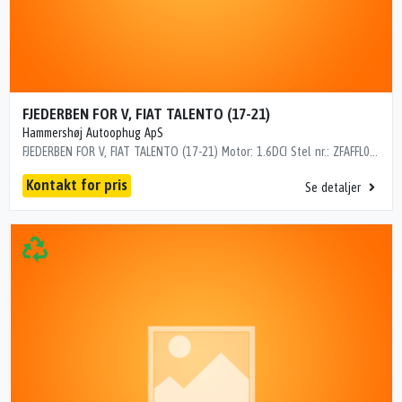
FJEDERBEN FOR V, FIAT TALENTO (17-21)
Hammershøj Autoophug ApS
FJEDERBEN FOR V, FIAT TALENTO (17-21) Motor: 1.6DCI Stel nr.: ZFAFFL000J5088960 Årgang.: 2020 Del nr..: MK2609959 Dito nr.: 21193601 Stamkort nr.: 25V00023 Kilometer: 108000 "ZFAFFL000J5088960"
Kontakt for pris
Se detaljer