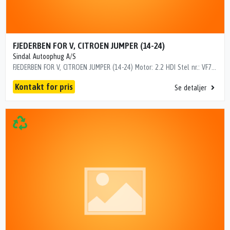
FJEDERBEN FOR V, CITROEN JUMPER (14-24)
Sindal Autoophug A/S
FJEDERBEN FOR V, CITROEN JUMPER (14-24) Motor: 2.2 HDI Stel nr.: VF7YBCNFB12M48650 Årgang.: 2020 Del nr..: AC01428 Dito nr.: 05663601 Stamkort nr.: S00012 Kilometer: 168000 "VF7YBCNFB12M48650"
Kontakt for pris
Se detaljer