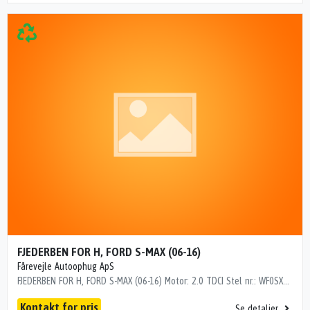
FJEDERBEN FOR H, FORD S-MAX (06-16)
Fårevejle Autoophug ApS
FJEDERBEN FOR H, FORD S-MAX (06-16) Motor: 2.0 TDCI Stel nr.: WF0SXXGBWSBJ76711 Årgang.: 2011 Del nr..: PS19029 Dito nr.: 25653602 Stamkort nr.: M2600466 Kilometer: 407000 "WF0SXXGBWSBJ76711"
Kontakt for pris
Se detaljer