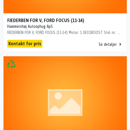
FJEDERBEN FOR V, FORD FOCUS (11-14)
Hammershøj Autoophug ApS
FJEDERBEN FOR V, FORD FOCUS (11-14) Motor: 1.0ECOBOOST Stel nr.: WF0LXXGCBLEJ76016 Årgang.: 2014 Del nr..: MK2616011 Dito nr.: 25463601 Stamkort nr.: 26B00078 Kilometer: 257000 "WF0LXXGCBLEJ76016"
Kontakt for pris
Se detaljer