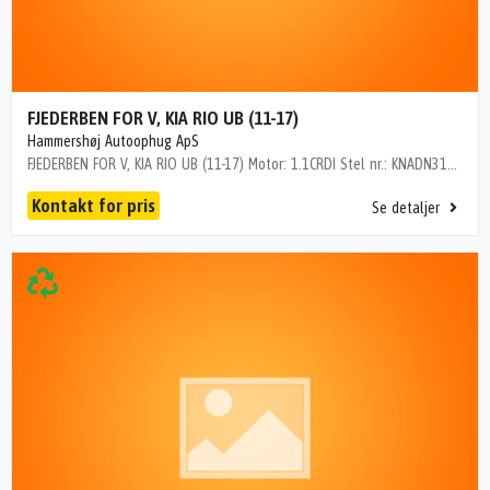
FJEDERBEN FOR V, KIA RIO UB (11-17)
Hammershøj Autoophug ApS
FJEDERBEN FOR V, KIA RIO UB (11-17) Motor: 1.1CRDI Stel nr.: KNADN315AC6099437 Årgang.: 2013 Del nr..: MK2415926 Dito nr.: 23173601 Stamkort nr.: QM00659 "KNADN315AC6099437"
Kontakt for pris
Se detaljer