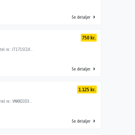
Se detaljer
750 kr.
FJEDERBEN FOR V, TOYOTA RAV 4 95-00 2.0EDC4 Stel nr.: JT171SC1000196012 Årgang: 1999 Del nr.: LN00045 Dito nr.: 81243601 Stamkort nr.: SM053 ?
Se detaljer
1.125 kr.
FJEDERBEN FOR H, TOYOTA YARIS 15> 1.5HYBRID Stel nr.: VNKKD3D330A633242 Årgang: 2019 Del nr.: TM07005 Dito nr.: 82243602 Stamkort nr.: SF020 485100DE62 485100DE61 GL. NR. 73000 km
Se detaljer