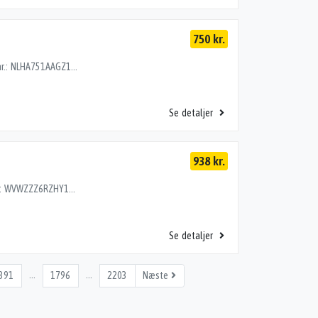
750 kr.
FJEDERBEN FOR V, HYUNDAI I10 14> 1.0EDC4 Stel nr.: NLHA751AAGZ147532 Årgang: 2015 Del nr.: TM10450 Dito nr.: 31873601 Stamkort nr.: SF117 54650B 9000 178000 km
Se detaljer
938 kr.
FJEDERBEN FOR H, VW POLO 6C 14> 1.0TSI Stel nr.: WVWZZZ6RZHY171810 Årgang: 2017 Del nr.: HD76045 Dito nr.: 95783602 Stamkort nr.: P0313 6C0413031AH 92000 km
Se detaljer
…
…
391
1796
2203
Næste