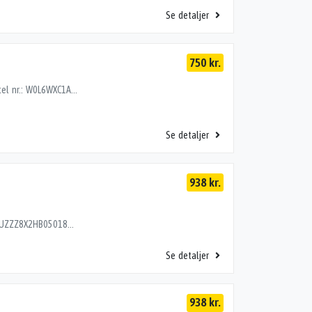
Se detaljer
750 kr.
FJEDERBEN FOR V, OPEL COMBO D 13-18 1.3CDTI Stel nr.: W0L6WXC1AC9505182 Årgang: 2012 Del nr.: TN29568 Dito nr.: 50293601 Stamkort nr.: N0348 95527361 203000 km
Se detaljer
938 kr.
FJEDERBEN FOR V, AUDI A1 10> 1.6TDI Stel nr.: WAUZZZ8X2HB050186 Årgang: 2016 Del nr.: TM06694 Dito nr.: 01343601 Stamkort nr.: RF059 6C0413031DD 6C0413031CD GL. NR. 220000 km
Se detaljer
938 kr.