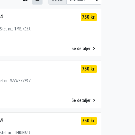
14
750 kr.
FJEDERBEN FOR H, SKODA FABIA 5J 07 – 14 1.2TDI Stel nr.: TMBJK65J8C3051753 Årgang: 2011 Del nr.: MH29071 Dito nr.: 75013602 Stamkort nr.: SM029 6Q0413031BL
Se detaljer
750 kr.
FJEDERBEN FOR H, VW BEETLE 9C 97-11 2.0EDC4 Stel nr.: WVWZZZ9CZYM609282 Årgang: 1999 Del nr.: HD74906 Dito nr.: 95143602 Stamkort nr.: P0204 1J0413031AG PR:1GD >> 9C-Y-640 000*
Se detaljer
14
750 kr.
FJEDERBEN FOR H, SKODA FABIA 5J 07 – 14 1.2TSI Stel nr.: TMBJN65J6B3045455 Årgang: 2010 Del nr.: MH27048 Dito nr.: 75013602 Stamkort nr.: R0022 6Q0413031BJ 259000 km