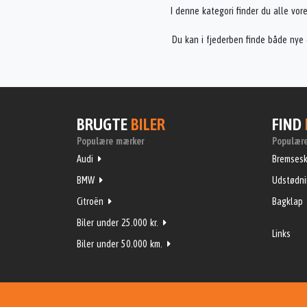
I denne kategori finder du alle vor
Du kan i fjederben finde både nye 
BRUGTE
BILER
FIND
Populære mærker
Populære
Audi
Bremsesk
BMW
Udstødn
Citroën
Bagklap
Biler under 25.000 kr.
Links
Biler under 50.000 km.