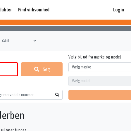
dukter
Find virksomhed
Login
Vælg bil ud fra mærke og model
Søg
derben
esultater fundet