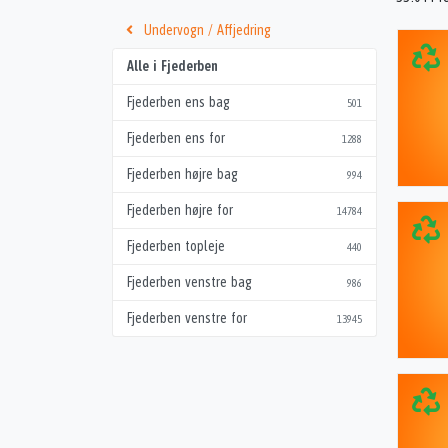
Undervogn / Affjedring
Alle i Fjederben
Fjederben ens bag
501
Fjederben ens for
1288
Fjederben højre bag
994
Fjederben højre for
14784
Fjederben topleje
440
Fjederben venstre bag
986
Fjederben venstre for
13945