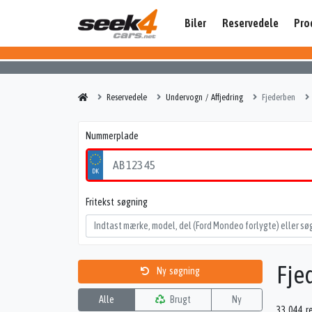
Biler
Reservedele
Pro
Reservedele
Undervogn / Affjedring
Fjederben
Nummerplade
Fritekst søgning
Fje
Ny søgning
Alle
Brugt
Ny
33.044 r