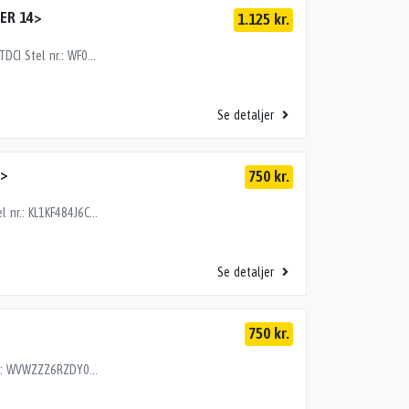
ER 14>
1.125 kr.
FJEDERBEN FOR V, FORD TRANSIT COURIER 14> 1.5TDCI Stel nr.: WF0WXXTACWHE70422 Årgang: 2018 Del nr.: HD83144 Dito nr.: 25783601 Stamkort nr.: RP101 2070076 101000 km
Se detaljer
5>
750 kr.
FJEDERBEN FOR H, CHEVROLET MATIZ 05> 0.8EK Stel nr.: KL1KF484J6C107320 Årgang: 2006 Del nr.: MH25148 Dito nr.: 10733602 Stamkort nr.: N0496 96424402 179000 km
Se detaljer
750 kr.
FJEDERBEN FOR H, VW POLO 6R 09> 1.2TSI Stel nr.: WVWZZZ6RZDY013049 Årgang: 2012 Del nr.: HD76143 Dito nr.: 95773602 Stamkort nr.: P0257 6C0413031C 228000 km