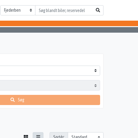
Søg
Sortér: