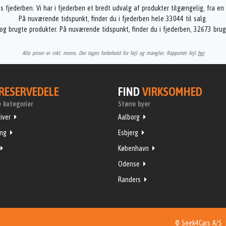
es fjederben. Vi har i fjederben et bredt udvalg af produkter tilgængelig, fra en
På nuværende tidspunkt, finder du i fjederben hele 33044 til salg.
og brugte produkter. På nuværende tidspunkt, finder du i fjederben, 32673 bru
Alle priser er inkl. moms. Der tages forbehold for fejl og mangler. Rapportér fejl
her
RESERVEDELE
FIND
VIRKSOMHED
 kategorier
Større byer
iver
Aalborg
ing
Esbjerg
København
Odense
Randers
© Seek4Cars A/S