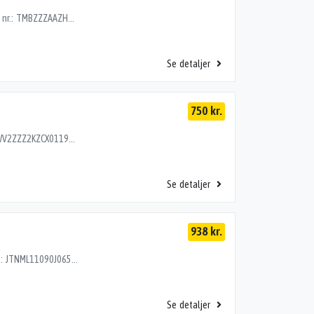
FJEDERBEN FOR V, SKODA CITIGO 12> 1.0EDC4 Stel nr.: TMBZZZAAZHD606318 Årgang: 2016 Del nr.: HD84763 Dito nr.: 75213601 Stamkort nr.: R0290 1S0413031C 40000 km
Se detaljer
750 kr.
FJEDERBEN FOR V, VW CADDY 04> 1.2TSI Stel nr.: WV2ZZZ2KZCX011965 Årgang: 2011 Del nr.: MH31702 Dito nr.: 95753601 Stamkort nr.: SM174 1K0411105CM 143000 km
Se detaljer
938 kr.
FJEDERBEN FOR V, TOYOTA IQ 09> 1.0EDC4 Stel nr.: JTNML11090J065643 Årgang: 2012 Del nr.: TM00618 Dito nr.: 82073601 Stamkort nr.: L1018 4852074061 48520-74061 48520-74061 174000 km
Se detaljer