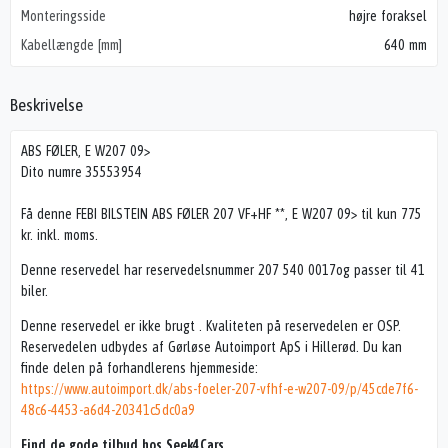
Monteringsside
højre foraksel
Kabellængde [mm]
640 mm
Beskrivelse
ABS FØLER, E W207 09>
Dito numre 35553954
Få denne FEBI BILSTEIN ABS FØLER 207 VF+HF **, E W207 09> til kun 775
kr. inkl. moms.
Denne reservedel har reservedelsnummer 207 540 0017og passer til 41
biler.
Denne reservedel er ikke brugt . Kvaliteten på reservedelen er OSP.
Reservedelen udbydes af Gørløse Autoimport ApS i Hillerød. Du kan
finde delen på forhandlerens hjemmeside:
https://www.autoimport.dk/abs-foeler-207-vfhf-e-w207-09/p/45cde7f6-
48c6-4453-a6d4-20341c5dc0a9
Find de gode tilbud hos Seek4Cars