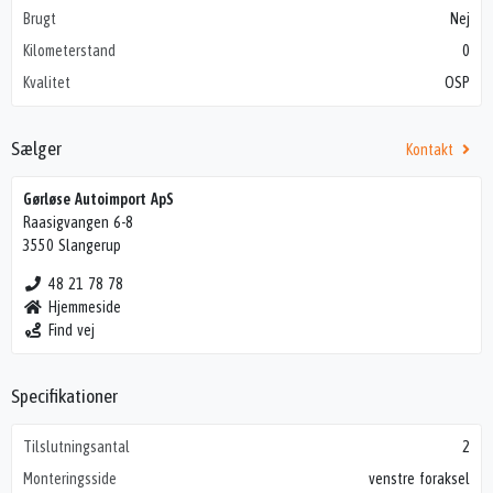
Brugt
Nej
Kilometerstand
0
Kvalitet
OSP
Sælger
Kontakt
Gørløse Autoimport ApS
Raasigvangen 6-8
3550 Slangerup
48 21 78 78
Hjemmeside
Find vej
Specifikationer
Tilslutningsantal
2
Monteringsside
venstre foraksel