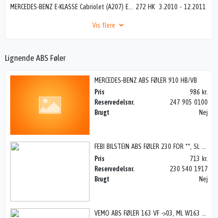
MERCEDES-BENZ E-KLASSE Cabriolet (A207) E 350 (207.456)
272 HK
3.2010
-
12.2011
Vis flere
Lignende ABS Føler
MERCEDES-BENZ ABS FØLER 910 HB/VB
Pris
986 kr.
Reservedelsnr.
247 905 0100
Brugt
Nej
FEBI BILSTEIN ABS FØLER 230 FOR **, SL R230 02>
Pris
713 kr.
Reservedelsnr.
230 540 1917
Brugt
Nej
VEMO ABS FØLER 163 VF ->03, ML W163 97-04