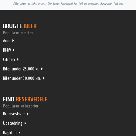
Alle priser er inkl. moms. Der tages forbehold for fejl og mangler. Rapportér fejl
her
BRUGTE
BILER
Populære mærker
Audi
BMW
Citroën
Biler under 25.000 kr.
Biler under 50.000 km.
FIND
RESERVEDELE
Populære kategorier
Bremseskiver
Udstødning
Bagklap