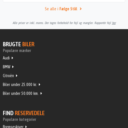
Se alle i
Fælge Stål
Alle priser er inkl. moms. Der tages forbehold for fejl og mangler. Rapportér fejl
her
BRUGTE
BILER
Populære mærker
Audi
BMW
Citroën
Biler under 25.000 kr.
Biler under 50.000 km.
FIND
RESERVEDELE
Populære kategorier
Bremseskiver