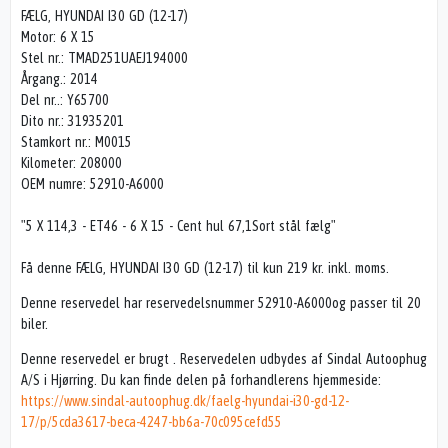
FÆLG, HYUNDAI I30 GD (12-17)
Motor: 6 X 15
Stel nr.: TMAD251UAEJ194000
Årgang.: 2014
Del nr..: Y65700
Dito nr.: 31935201
Stamkort nr.: M0015
Kilometer: 208000
OEM numre: 52910-A6000
"5 X 114,3 - ET46 - 6 X 15 - Cent hul 67,1Sort stål fælg"
Få denne FÆLG, HYUNDAI I30 GD (12-17) til kun 219 kr. inkl. moms.
Denne reservedel har reservedelsnummer 52910-A6000og passer til 20
biler.
Denne reservedel er brugt . Reservedelen udbydes af Sindal Autoophug
A/S i Hjørring. Du kan finde delen på forhandlerens hjemmeside:
https://www.sindal-autoophug.dk/faelg-hyundai-i30-gd-12-
17/p/5cda3617-beca-4247-bb6a-70c095cefd55