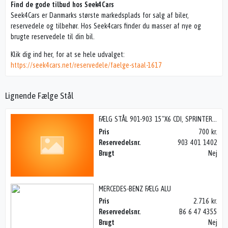
Find de gode tilbud hos Seek4Cars
Seek4Cars er Danmarks største markedsplads for salg af biler,
reservedele og tilbehør. Hos Seek4cars finder du masser af nye og
brugte reservedele til din bil.
Klik dig ind her, for at se hele udvalget:
https://seek4cars.net/reservedele/faelge-staal-1617
Lignende Fælge Stål
FÆLG STÅL 901-903 15"X6 CDI, SPRINTER W901 95-06
Pris
700 kr.
Reservedelsnr.
903 401 1402
Brugt
Nej
MERCEDES-BENZ FÆLG ALU
Pris
2.716 kr.
Reservedelsnr.
B6 6 47 4355
Brugt
Nej