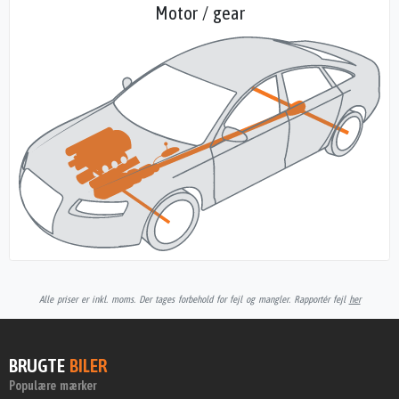
Motor / gear
Alle priser er inkl. moms. Der tages forbehold for fejl og mangler. Rapportér fejl
her
BRUGTE
BILER
Populære mærker