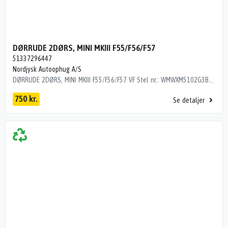
DØRRUDE 2DØRS, MINI MKIII F55/F56/F57
51337296447
Nordjysk Autoophug A/S
DØRRUDE 2DØRS, MINI MKIII F55/F56/F57 VF Stel nr.: WMWXM5102G3B78922 Årgang: 2016 Del nr.: SK11465 Dito nr.: 03875301 Stamkort nr.: N0185 51337296447 107000 km
750 kr.
Se detaljer