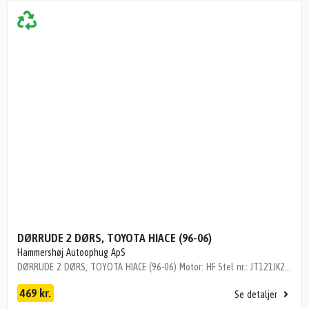
DØRRUDE 2 DØRS, TOYOTA HIACE (96-06)
Hammershøj Autoophug ApS
DØRRUDE 2 DØRS, TOYOTA HIACE (96-06) Motor: HF Stel nr.: JT121JK2200047811 Årgang.: 2008 Del nr..: MS3300 Dito nr.: 81935301 Stamkort nr.: D1058 Kilometer: 28000 GRØN TONET
469 kr.
Se detaljer