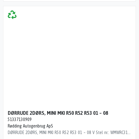
DØRRUDE 2DØRS, MINI MKI R50 R52 R53 01 – 08
51337130909
Rødding Autogenbrug ApS
DØRRUDE 2DØRS, MINI MKI R50 R52 R53 01 – 08 V Stel nr.: WMWRC310X0TB33457 Årgang: 2002 Del nr.: N65796 Dito nr.: 03945301 Stamkort nr.: 22207 MANGE RIDSER 51337130909 213000 km