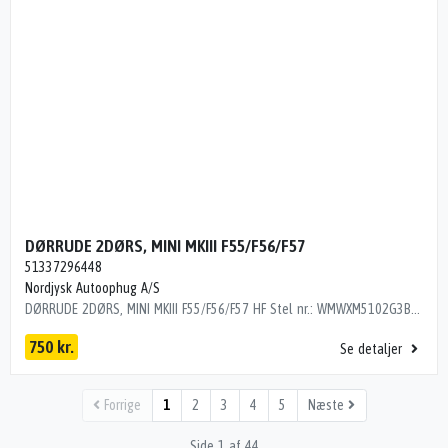
DØRRUDE 2DØRS, MINI MKIII F55/F56/F57
51337296448
Nordjysk Autoophug A/S
DØRRUDE 2DØRS, MINI MKIII F55/F56/F57 HF Stel nr.: WMWXM5102G3B78922 Årgang: 2016 Del nr.: SK11466 Dito nr.: 03875301 Stamkort nr.: N0185 51337296448 107000 km
750 kr.
Se detaljer
Forrige
1
2
3
4
5
Næste
Side 1 af 44