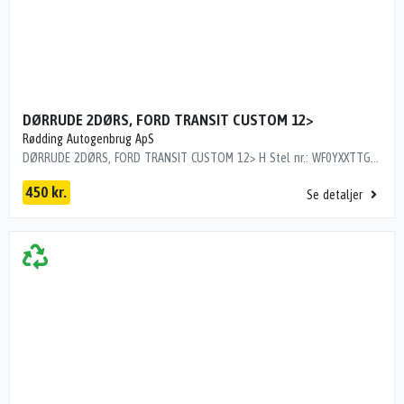
DØRRUDE 2DØRS, FORD TRANSIT CUSTOM 12>
Rødding Autogenbrug ApS
DØRRUDE 2DØRS, FORD TRANSIT CUSTOM 12> H Stel nr.: WF0YXXTTGYGR76135 Årgang: 2016 Del nr.: N116224 Dito nr.: 25285301 Stamkort nr.: 26070 2721898 192000 km
450 kr.
Se detaljer