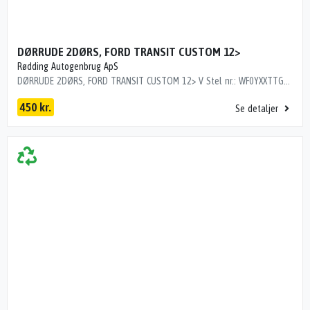
DØRRUDE 2DØRS, FORD TRANSIT CUSTOM 12>
Rødding Autogenbrug ApS
DØRRUDE 2DØRS, FORD TRANSIT CUSTOM 12> V Stel nr.: WF0YXXTTGYGR76135 Årgang: 2016 Del nr.: N116225 Dito nr.: 25285301 Stamkort nr.: 26070 2721903 192000 km
450 kr.
Se detaljer