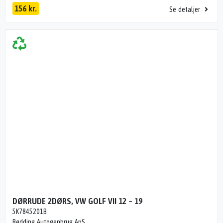
156 kr.
Se detaljer
DØRRUDE 2DØRS, VW GOLF VII 12 – 19
5K7845201B
Rødding Autogenbrug ApS