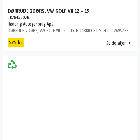
DØRRUDE 2DØRS, VW GOLF VII 12 – 19
5K7845202B
Rødding Autogenbrug ApS
DØRRUDE 2DØRS, VW GOLF VII 12 – 19 H CABRIOLET Stel nr.: WVWZZZ1KZFK006961 Årgang: 2015 Del nr.: N100290 Dito nr.: 95225301 Stamkort nr.: 24149 CABRIOLET CABRIOLET 5K7845202B 195000 km
525 kr.
Se detaljer