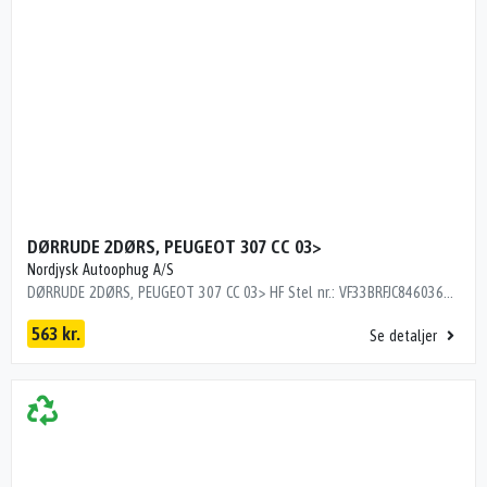
DØRRUDE 2DØRS, PEUGEOT 307 CC 03>
Nordjysk Autoophug A/S
DØRRUDE 2DØRS, PEUGEOT 307 CC 03> HF Stel nr.: VF33BRFJC84603686 Årgang: 2006 Del nr.: LH29048 Dito nr.: 55185301 Stamkort nr.: M0634 9202 F1 145000 km
563 kr.
Se detaljer