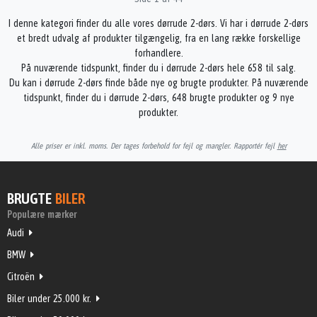
I denne kategori finder du alle vores dørrude 2-dørs. Vi har i dørrude 2-dørs
et bredt udvalg af produkter tilgængelig, fra en lang række forskellige
forhandlere.
På nuværende tidspunkt, finder du i dørrude 2-dørs hele 658 til salg.
Du kan i dørrude 2-dørs finde både nye og brugte produkter. På nuværende
tidspunkt, finder du i dørrude 2-dørs, 648 brugte produkter og 9 nye
produkter.
Alle priser er inkl. moms. Der tages forbehold for fejl og mangler. Rapportér fejl
her
BRUGTE
BILER
Populære mærker
Audi
BMW
Citroën
Biler under 25.000 kr.