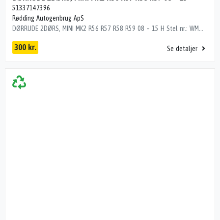
51337147396
Rødding Autogenbrug ApS
DØRRUDE 2DØRS, MINI MK2 R56 R57 R58 R59 08 – 15 H Stel nr.: WMWSW31000T224601 Årgang: 2011 Del nr.: N98086 Dito nr.: 03985301 Stamkort nr.: 24215 51 33 7 147 396 261000 km
300 kr.
Se detaljer