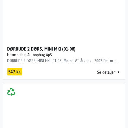
DØRRUDE 2 DØRS, MINI MKI (01-08)
Hammershøj Autoophug ApS
DØRRUDE 2 DØRS, MINI MKI (01-08) Motor: VT Årgang.: 2002 Del nr..: SN14008 Dito nr.: 03945301 Stamkort nr.: Diverse "GRØN TONET"
547 kr.
Se detaljer