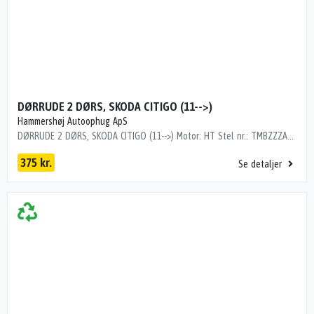
DØRRUDE 2 DØRS, SKODA CITIGO (11-->)
Hammershøj Autoophug ApS
DØRRUDE 2 DØRS, SKODA CITIGO (11-->) Motor: HT Stel nr.: TMBZZZAAZFD611849 Årgang.: 2014 Del nr..: M045280 Dito nr.: 75215301 Stamkort nr.: KB1408 Kilometer: 213000 GRØN FLERE RIDSER
375 kr.
Se detaljer