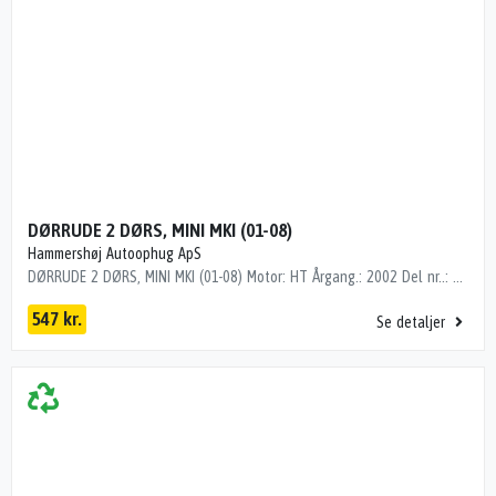
DØRRUDE 2 DØRS, MINI MKI (01-08)
Hammershøj Autoophug ApS
DØRRUDE 2 DØRS, MINI MKI (01-08) Motor: HT Årgang.: 2002 Del nr..: SN14014 Dito nr.: 03945301 Stamkort nr.: Diverse "GRØN TONET"
547 kr.
Se detaljer