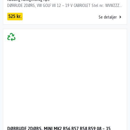
DØRRUDE 2DØRS, VW GOLF VII 12 – 19 V CABRIOLET Stel nr.: WVWZZZ1KZFK006961 Årgang: 2015 Del nr.: N100289 Dito nr.: 95225301 Stamkort nr.: 24149 CABRIOLET 5K7845201B 195000 km
525 kr.
Se detaljer
DØRRUDE 2DØRS, MINI MK2 R56 R57 R58 R59 08 – 15