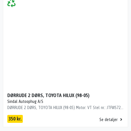
DØRRUDE 2 DØRS, TOYOTA HILUX (98-05)
Sindal Autoophug A/S
DØRRUDE 2 DØRS, TOYOTA HILUX (98-05) Motor: VT Stel nr.: JTFWS726300002671 Årgang.: 2002 Del nr..: H65086 Dito nr.: 82805301 Stamkort nr.: B0582 Kilometer: 220000 GRØN
350 kr.
Se detaljer