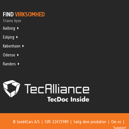
FIND
VIRKSOMHED
Større byer
Aalborg
Esbjerg
København
Odense
Randers
© Seek4Cars A/S | CVR: 32473989 |
Sælg dine produkter
|
Om os
|
Support