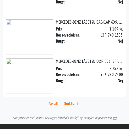
Brugt
Nej
MERCEDES-BENZ LÅSETØJ BAGKLAP 639, VITO 04>
Pris
1.109 kr.
Reservedelsnr.
639 740 1535
Brugt
Nej
MERCEDES-BENZ LÅSETØJ DØR 906, SPRINTER W906 06>
Pris
2.752 kr.
Reservedelsnr.
906 730 2400
Brugt
Nej
Se alle i
Dørlås
Alle priser er inkl. moms. Der tages forbehold for fejl og mangler. Rapportér fejl
her