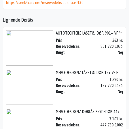
https://seek4cars.net/reservedele/doerlaas-130
Lignende Dørlås
AUTOTECHTEILE LÅSETØJ DØR 901+ VF **
Pris
263 kr.
Reservedelsnr.
901 720 1035
Brugt
Nej
MERCEDES-BENZ LÅSETØJ DØR 129 VF H.STYR **
Pris
1.290 kr.
Reservedelsnr.
129 720 1535
Brugt
Nej
MERCEDES-BENZ DØRLÅS SKYDEDØR 447 H BAG, VITO 14>
Pris
3.161 kr.
Reservedelsnr.
447 730 1002