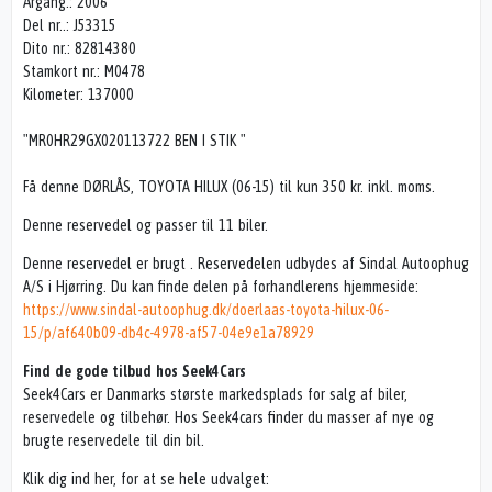
Årgang.: 2006
Del nr..: J53315
Dito nr.: 82814380
Stamkort nr.: M0478
Kilometer: 137000
"MR0HR29GX020113722 BEN I STIK "
Få denne DØRLÅS, TOYOTA HILUX (06-15) til kun 350 kr. inkl. moms.
Denne reservedel og passer til 11 biler.
Denne reservedel er brugt . Reservedelen udbydes af Sindal Autoophug
A/S i Hjørring. Du kan finde delen på forhandlerens hjemmeside:
https://www.sindal-autoophug.dk/doerlaas-toyota-hilux-06-
15/p/af640b09-db4c-4978-af57-04e9e1a78929
Find de gode tilbud hos Seek4Cars
Seek4Cars er Danmarks største markedsplads for salg af biler,
reservedele og tilbehør. Hos Seek4cars finder du masser af nye og
brugte reservedele til din bil.
Klik dig ind her, for at se hele udvalget: