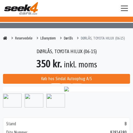
Reservedele
Låsesystem
Dørlås
DØRLÅS, TOYOTA HILUX (06-15)
DØRLÅS, TOYOTA HILUX (06-15)
350 kr.
inkl. moms
Køb hos Sindal Autoophug A/S
Stand
B
Dito Nummer
82814380