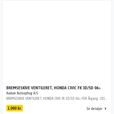
BREMSESKIVE VENTILERET, HONDA CIVIC FK 3D/5D 06>
Aadum Autoophug A/S
BREMSESKIVE VENTILERET, HONDA CIVIC FK 3D/5D 06> FOR Årgang: 2010 Del nr.: K86932 Dito nr.: 29453791 Stamkort nr.: NN0941 45251-SNA-A01 SÆT 45251-SNA-A01
1.000 kr.
Se detaljer