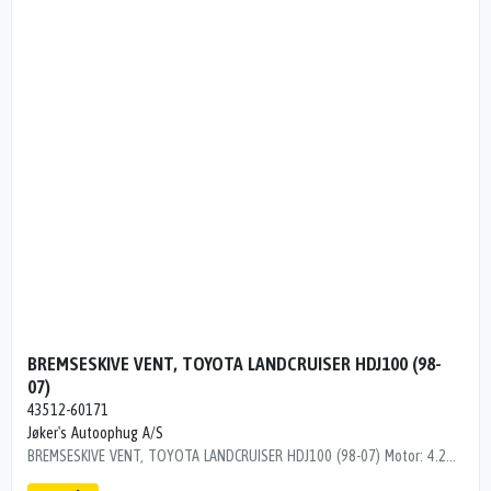
BREMSESKIVE VENT, TOYOTA LANDCRUISER HDJ100 (98-
07)
43512-60171
Jøker's Autoophug A/S
BREMSESKIVE VENT, TOYOTA LANDCRUISER HDJ100 (98-07) Motor: 4.2TD4 Årgang.: 2000 Del nr..: B57749 Dito nr.: 82283791 Stamkort nr.: LTA00025 Kilometer: 0 OEM numre: 43512-60171 FOR / 2STK / Ø:312MM /32MM TYK 43512-60171