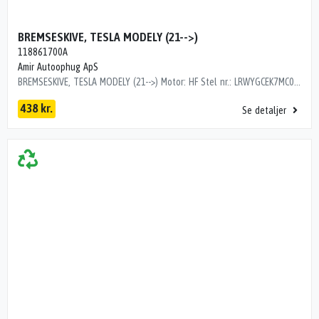
BREMSESKIVE, TESLA MODELY (21-->)
118861700A
Amir Autoophug ApS
BREMSESKIVE, TESLA MODELY (21-->) Motor: HF Stel nr.: LRWYGCEK7MC059011 Årgang.: 2021 Del nr..: KA08073 Dito nr.: 78303790 Stamkort nr.: 2600068 Kilometer: 185000 OEM numre: 118861700A ""
438 kr.
Se detaljer