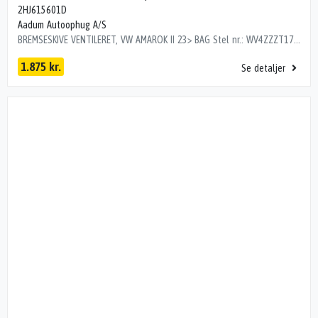
2HJ615601D
Aadum Autoophug A/S
BREMSESKIVE VENTILERET, VW AMAROK II 23> BAG Stel nr.: WV4ZZZT17SS006013 Årgang: 2025 Del nr.: P53025 Dito nr.: 95873791 Stamkort nr.: SS0689 2HJ615601D 2 STK 2HJ615601D 1000 km
1.875 kr.
Se detaljer