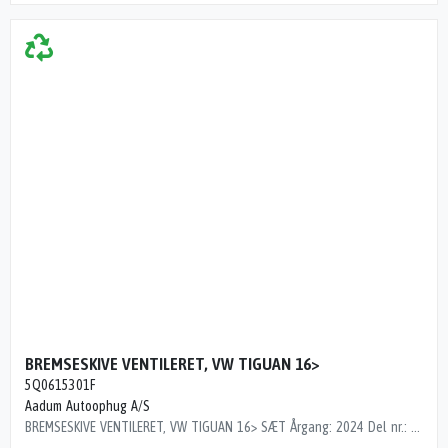
BREMSESKIVE VENTILERET, VW TIGUAN 16>
5Q0615301F
Aadum Autoophug A/S
BREMSESKIVE VENTILERET, VW TIGUAN 16> SÆT Årgang: 2024 Del nr.: P43887 Dito nr.: 95933791 Stamkort nr.: PP0176 5Q0615301F MED KLODSER 1000 km