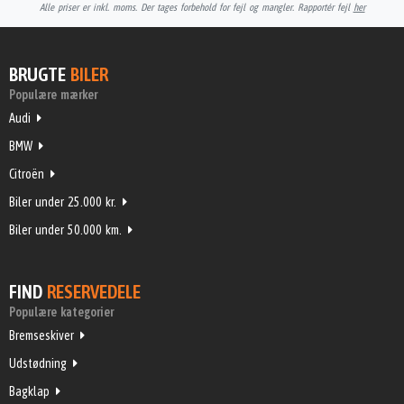
Alle priser er inkl. moms. Der tages forbehold for fejl og mangler. Rapportér fejl
her
BRUGTE
BILER
Populære mærker
Audi
BMW
Citroën
Biler under 25.000 kr.
Biler under 50.000 km.
FIND
RESERVEDELE
Populære kategorier
Bremseskiver
Udstødning
Bagklap