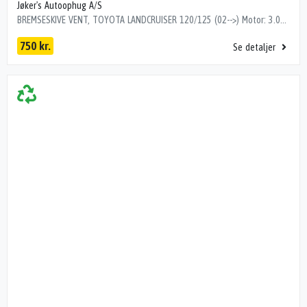
Jøker's Autoophug A/S
BREMSESKIVE VENT, TOYOTA LANDCRUISER 120/125 (02-->) Motor: 3.0D4D Stel nr.: JTEAZ29J000035084 Årgang.: 2006 Del nr..: B46785 Dito nr.: 82293791 Stamkort nr.: 12156 Kilometer: 54000 OEM numre: 43512-60150 FOR/2STK/33½CM.DIAMETESKIVE TYKKELSE : 28 MM.2 STK43512-60150
750 kr.
Se detaljer