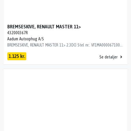
BREMSESKIVE, RENAULT MASTER 11>
432000367R
Aadum Autoophug A/S
BREMSESKIVE, RENAULT MASTER 11> 2.3DCI Stel nr.: VF1MA000067100600 Årgang: 2021 Del nr.: U33522 Dito nr.: 60633790 Stamkort nr.: SS0852 432000367R SÆT BAG M/KLODSER 432000367R 79000 km
1.125 kr.
Se detaljer