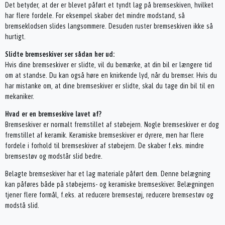
Det betyder, at der er blevet påført et tyndt lag på bremseskiven, hvilket
har flere fordele. For eksempel skaber det mindre modstand, så
bremseklodsen slides langsommere. Desuden ruster bremseskiven ikke så
hurtigt.
Slidte bremseskiver ser sådan her ud:
Hvis dine bremseskiver er slidte, vil du bemærke, at din bil er længere tid
om at standse. Du kan også høre en knirkende lyd, når du bremser. Hvis du
har mistanke om, at dine bremseskiver er slidte, skal du tage din bil til en
mekaniker.
Hvad er en bremseskive lavet af?
Bremseskiver er normalt fremstillet af støbejern. Nogle bremseskiver er dog
fremstillet af keramik. Keramiske bremseskiver er dyrere, men har flere
fordele i forhold til bremseskiver af støbejern. De skaber f.eks. mindre
bremsestøv og modstår slid bedre.
Belagte bremseskiver har et lag materiale påført dem. Denne belægning
kan påføres både på støbejerns- og keramiske bremseskiver. Belægningen
tjener flere formål, f.eks. at reducere bremsestøj, reducere bremsestøv og
modstå slid.