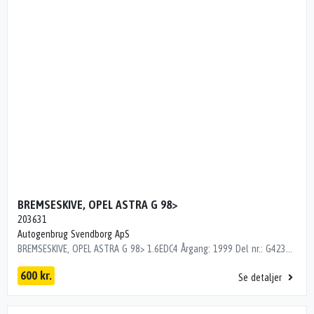
BREMSESKIVE, OPEL ASTRA G 98>
203631
Autogenbrug Svendborg ApS
BREMSESKIVE, OPEL ASTRA G 98> 1.6EDC4 Årgang: 1999 Del nr.: G42304 Dito nr.: 50613790 Stamkort nr.: 1000 BAG SÆT 203631 FOT
600 kr.
Se detaljer