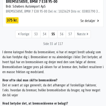
BREMSESKIVE, BMW 7 E38 95-00
Brdr. Schøbers Autoimport ApS
BREMSESKIVE, BMW 7 E38 95-00 Del nr.: 1023629 Dito nr.: 03803790 34116757757 E38 foran (334X32)
375 kr.
Se detaljer
Forrige
53
54
55
56
57
Næste
Side 55 af 117
I denne kategori finder du bremseskiver, vi har et meget bredt udvalg som
du kan fordybe dig i. Bremseskiver er nu almindelige i biler. Det betyder, at
hvert hjul har en bremseskiven og drejer med den som følge af denne.
Bremseklodsen lægger pres på skiven for at bremse den, hvilket resulterer i
en masse friktion og modstand.
Hvor ofte skal man skifte bremseskiver?
Det er svært at sige generelt, da det afhænger af forskellige faktorer,
f.eks. hvordan du bremser, hvilke bremseklodser du bruger, og hvor meget
din bil vejer
Hvad betyder det, at bremseskiverne er belagt?