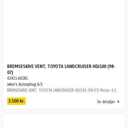
BREMSESKIVE VENT, TOYOTA LANDCRUISER HDJ100 (98-
07)
42431-60281
Jøker's Autoophug A/S
BREMSESKIVE VENT, TOYOTA LANDCRUISER HDJ100 (98-07) Motor: 4.2TD4 Årgang.: 2000 Del nr..: B57752 Dito nr.: 82283791 Stamkort nr.: LTA00025 Kilometer: 0 OEM numre: 42431-60281 BAG / 2STK / Ø:329MM /18MM TYK 42431-60281
3.500 kr.
Se detaljer