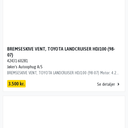
BREMSESKIVE VENT, TOYOTA LANDCRUISER HDJ100 (98-
07)
42431-60281
Jøker's Autoophug A/S
BREMSESKIVE VENT, TOYOTA LANDCRUISER HDJ100 (98-07) Motor: 4.2TD4 Årgang.: 2000 Del nr..: B57751 Dito nr.: 82283791 Stamkort nr.: LTA00025 Kilometer: 0 OEM numre: 42431-60281 BAG / 2STK / Ø:329MM /18MM TYK 42431-60281
3.500 kr.
Se detaljer