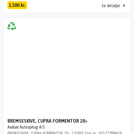
1.500 kr.
Se detaljer
BREMSESKIVE, CUPRA FORMENTOR 20>
Aadum Autoophug A/S
BREMSESKIVE, CUPRA FORMENTOR 20> 2.0CRDI Stel nr.: VSSZZZKM4SR023070 Årgang: 2024 Del nr.: P51158 Dito nr.: 15103790 Stamkort nr.: SS0288 5Q0615601D 2 STK 5Q0615601D