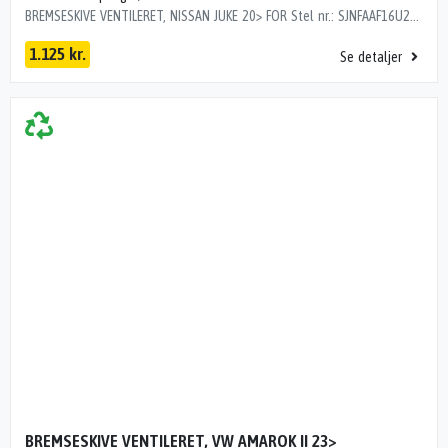
BREMSESKIVE VENTILERET, NISSAN JUKE 20> FOR Stel nr.: SJNFAAF16U2002851 Årgang: 2024 Del nr.: U20968 Dito nr.: 17223791 Stamkort nr.: SS0136 4020600Q3G 2 STK 4020600Q3G
1.125 kr.
Se detaljer
BREMSESKIVE VENTILERET, VW AMAROK II 23>