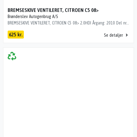
BREMSESKIVE VENTILERET, CITROEN C5 08>
Brønderslev Autogenbrug A/S
BREMSESKIVE VENTILERET, CITROEN C5 08> 2.0HDI Årgang: 2010 Del nr.: N27147 Dito nr.: 05383791 DELPHI BG4083C. 304X28MM
625 kr.
Se detaljer