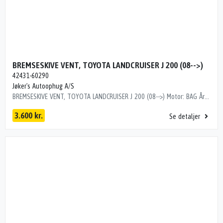
BREMSESKIVE VENT, TOYOTA LANDCRUISER J 200 (08-->)
42431-60290
Jøker's Autoophug A/S
BREMSESKIVE VENT, TOYOTA LANDCRUISER J 200 (08-->) Motor: BAG Årgang.: 2008 Del nr..: B57767 Dito nr.: 82263791 Stamkort nr.: LTA00025 Kilometer: 0 OEM numre: 42431-60290 Ø:34½CM / 18MM TYK / 2 STK 42431-60290
3.600 kr.
Se detaljer