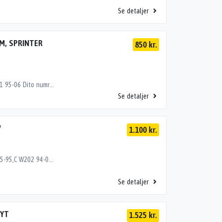
Se detaljer
MM, SPRINTER
850 kr.
BREMSEKALIBER,BREMSEKALIBER VB, SPRINTER W901 95-06 Dito numre 35463750, 35463753
Se detaljer
V
1.100 kr.
BREMSEKALIBER VB, 190 W201 83-92,200> W124 85-95,C W202 94-00,CLK W208 97-02>,E W210 96-01,SL 280-600 W129 90-01,SLK R170 97-04 Dito numre 35053753, 35123753, 35133753, 35143753, 35193753, 35243753, 35283753
Se detaljer
BYT
1.525 kr.