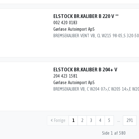
ELSTOCK BR.KALIBER B 220 V **
002 420 0183
Gørløse Autoimport ApS
ELSTOCK BR.KALIBER B 204+ V
204 423 1581
Gørløse Autoimport ApS
…
Forrige
1
2
3
4
5
291
Side 1 af 580