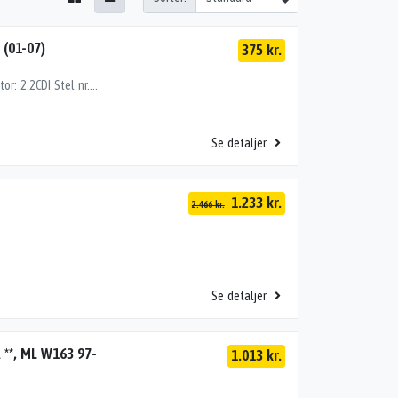
(01-07)
375 kr.
BREMSEKALIBER VB, MERCEDES C-Klasse (01-07) Motor: 2.2CDI Stel nr.: WDC2030062R076927 Årgang.: 2002 Del nr..: K18996 Dito nr.: 35183753 Stamkort nr.: D0978 Kilometer: 140000 TYPE MED 1 STIFT
Se detaljer
1.233 kr.
2.466 kr.
Se detaljer
**, ML W163 97-
1.013 kr.