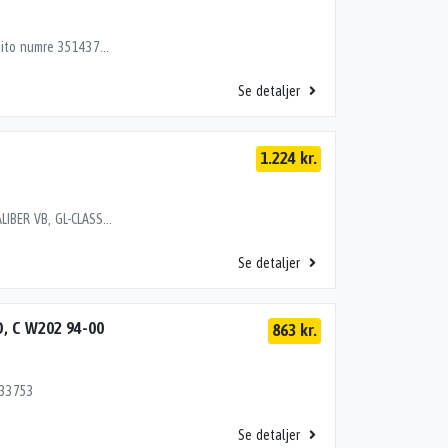
BREMSEKALIBER VB, E W210 96-01,S W140 91-98 Dito numre 35143753, 35273753
Se detaljer
1.224 kr.
BREMSEKALIBER VENT VB,BREMSEKALIBER,BREMSEKALIBER VB, GL-CLASS x164 06>,ML W164 05-11,R W251 06> Dito numre 35323750, 35323753, 35323763, 35343750, 35343753, 35343763, 35353750, 35353753, 35353763
Se detaljer
D, C W202 94-00
863 kr.
133753
Se detaljer