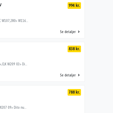
V
994 kr.
BREMSEKALIBER VB,BREMSEKALIBER HB, 280> SL/SLC W107,280> W116 73-79,280> W126 80-90 Dito numre 35223753, 35223754, 35233753, 35233754, 35263753, 35263754
Se detaljer
838 kr.
BREMSEKALIBER VB, C W203 01-07,CLK W208 97-02>,CLK W209 03> Dito numre 35183753, 35193753, 35863753
Se detaljer
788 kr.
BREMSEKALIBER,BREMSEKALIBER VB, C W204 07>,E W207 09> Dito numre 35403750, 35403753, 35553750, 35553753