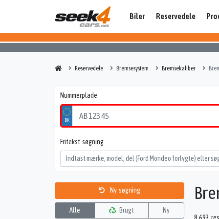
Biler
Reservedele
Pro
Reservedele
Bremsesystem
Bremsekaliber
Brem
Nummerplade
Fritekst søgning
Bre
Ny søgning
Alle
Brugt
Ny
8.693 re