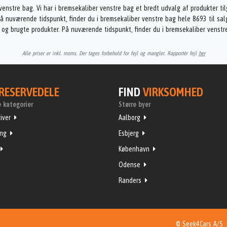
venstre bag. Vi har i bremsekaliber venstre bag et bredt udvalg af produkter ti
å nuværende tidspunkt, finder du i bremsekaliber venstre bag hele 8693 til sal
 og brugte produkter. På nuværende tidspunkt, finder du i bremsekaliber venstr
Alle priser er inkl. moms. Der tages forbehold for fejl og mangler. Rapportér fejl
her
RESERVEDELE
FIND
VIRKSOMHED
 kategorier
Større byer
iver
Aalborg
ing
Esbjerg
København
Odense
Randers
© Seek4Cars A/S