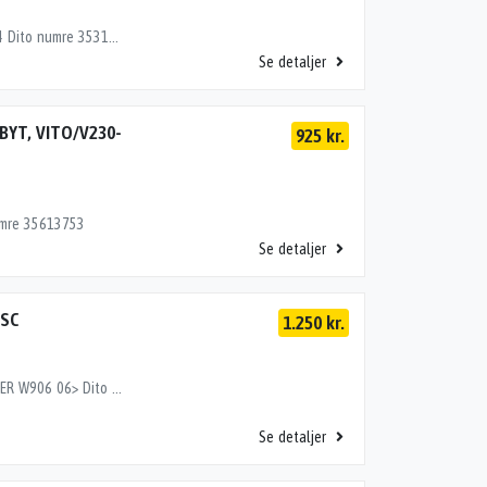
BREMSEKALIBER,BREMSEKALIBER VB, ML W163 97-04 Dito numre 35313750, 35313753
Se detaljer
BYT, VITO/V230-
925 kr.
umre 35613753
Se detaljer
OSC
1.250 kr.
BREMSEKALIBER HB, SPRINTER W901 95-06,SPRINTER W906 06> Dito numre 35463754, 35473754
Se detaljer