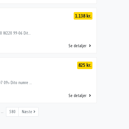
1.138 kr.
BREMSEKALIBER VENT VB, CL W215 98-05,S 320-500 W220 99-06 Dito numre 35173763, 35853763
Se detaljer
825 kr.
BREMSEKALIBER VB, C W204 07>,C W205 14>,E W207 09> Dito numre 35403753, 35423753, 35553753
Se detaljer
…
580
Næste