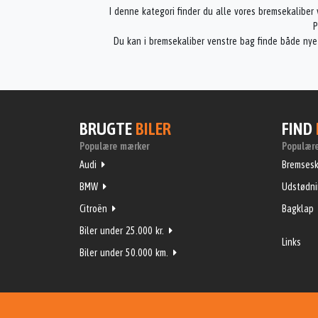
I denne kategori finder du alle vores bremsekaliber 
P
Du kan i bremsekaliber venstre bag finde både nye
BRUGTE
BILER
FIND
Populære mærker
Populære
Audi
Bremsesk
BMW
Udstødn
Citroën
Bagklap
Biler under 25.000 kr.
Links
Biler under 50.000 km.