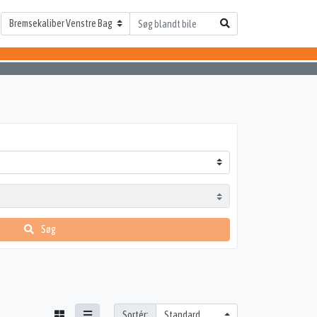
Søg
Sortér: