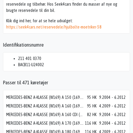
reservedele og tilbehør. Hos Seek4cars finder du masser af nye og
brugte reservedele til din bil.
Klik dig ind her, for at se hele udvalget:
https://seek4cars.net/reservedele/hjulbolte-moetriker-58
Identifikationsnumre
211 401 0370
BACB11-U24002
Passer til 471 køretøjer
MERCEDES-BENZ A-KLASSE (W169) A 150 (169.031, 169.331)
95 HK
9.2004
-
6.2012
MERCEDES-BENZ A-KLASSE (W169) A 160 (169.031, 169.331)
95 HK
4.2009
-
6.2012
MERCEDES-BENZ A-KLASSE (W169) A 160 CDI (169.006, 169.306)
82 HK
9.2004
-
6.2012
MERCEDES-BENZ A-KLASSE (W169) A 170 (169.032, 169.332)
116 HK
9.2004
-
6.2012
MERCEDES-BENZ A-KLASSE (W169) A 180 (169.032, 169.332)
116 HK
4.2009
-
6.2012