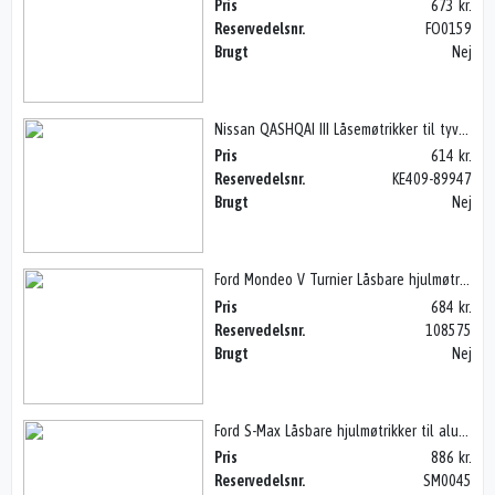
Pris
673 kr.
Reservedelsnr.
FO0159
Brugt
Nej
Nissan QASHQAI III Låsemøtrikker til tyverisikring
Pris
614 kr.
Reservedelsnr.
KE409-89947
Brugt
Nej
Ford Mondeo V Turnier Låsbare hjulmøtrikker til alufælge.
Pris
684 kr.
Reservedelsnr.
108575
Brugt
Nej
Ford S-Max Låsbare hjulmøtrikker til alufælge.
Pris
886 kr.
Reservedelsnr.
SM0045