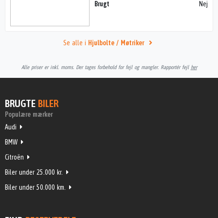
Brugt
Nej
Se alle i
Hjulbolte / Møtriker
Alle priser er inkl. moms. Der tages forbehold for fejl og mangler. Rapportér fejl
her
BRUGTE
BILER
Populære mærker
Audi
BMW
Citroën
Biler under 25.000 kr.
Biler under 50.000 km.