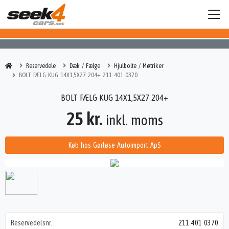
Reservedele
Dæk / Fælge
Hjulbolte / Møtriker
BOLT FÆLG KUG 14X1,5X27 204+ 211 401 0370
BOLT FÆLG KUG 14X1,5X27 204+
25 kr.
inkl. moms
Køb hos Gørløse Autoimport ApS
Reservedelsnr.
211 401 0370