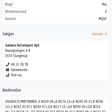
Brugt
Nej
Kilometerstand
0
Kvalitet
MQSP
Sælger
Kontakt
Gørløse Autoimport ApS
Raasigvangen 6-8
3550 Slangerup
48 21 78 78
Hjemmeside
Find vej
Beskrivelse
HJULBOLTE/MØTRIKKER, A W169 04>,A W176 13>,B W245 05-11,B W246
12>,C W203 01-07,C W204 07>,CLA W117 13>,CLK W209 03>,CLK W216