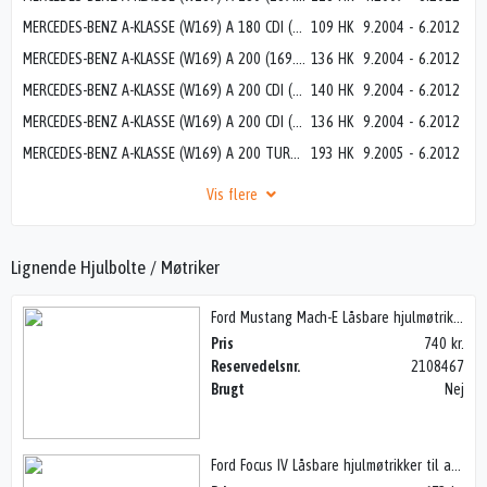
MERCEDES-BENZ A-KLASSE (W169) A 180 CDI (169.007, 169.307)
109 HK
9.2004
-
6.2012
MERCEDES-BENZ A-KLASSE (W169) A 200 (169.033, 169.333)
136 HK
9.2004
-
6.2012
MERCEDES-BENZ A-KLASSE (W169) A 200 CDI (169.008, 169.308)
140 HK
9.2004
-
6.2012
MERCEDES-BENZ A-KLASSE (W169) A 200 CDI (169.308, 169.008)
136 HK
9.2004
-
6.2012
MERCEDES-BENZ A-KLASSE (W169) A 200 TURBO (169.034, 169.334)
193 HK
9.2005
-
6.2012
Vis flere
Lignende Hjulbolte / Møtriker
Ford Mustang Mach-E Låsbare hjulmøtrikker til alufælge.
Pris
740 kr.
Reservedelsnr.
2108467
Brugt
Nej
Ford Focus IV Låsbare hjulmøtrikker til alufælge