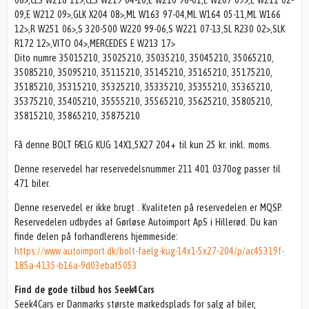
06>,CLS W218 11>,CLS W219 04-10,E W210 96-01,E W207 09>,E W211 02-
09,E W212 09>,GLK X204 08>,ML W163 97-04,ML W164 05-11,ML W166
12>,R W251 06>,S 320-500 W220 99-06,S W221 07-13,SL R230 02>,SLK
R172 12>,VITO 04>,MERCEDES E W213 17>
Dito numre 35015210, 35025210, 35035210, 35045210, 35065210,
35085210, 35095210, 35115210, 35145210, 35165210, 35175210,
35185210, 35315210, 35325210, 35335210, 35355210, 35365210,
35375210, 35405210, 35555210, 35565210, 35625210, 35805210,
35815210, 35865210, 35875210
Få denne BOLT FÆLG KUG 14X1,5X27 204+ til kun 25 kr. inkl. moms.
Denne reservedel har reservedelsnummer 211 401 0370og passer til
471 biler.
Denne reservedel er ikke brugt . Kvaliteten på reservedelen er MQSP.
Reservedelen udbydes af Gørløse Autoimport ApS i Hillerød. Du kan
finde delen på forhandlerens hjemmeside:
https://www.autoimport.dk/bolt-faelg-kug-14x1-5x27-204/p/ac45319f-
185a-4135-b16a-9d03ebaf5053
Find de gode tilbud hos Seek4Cars
Seek4Cars er Danmarks største markedsplads for salg af biler,