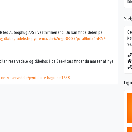
Ki
Sæl
Ge
dsted Autoophug A/S i Vesthimmerland. Du kan finde delen på
Nø
ug.dk/bagrudeliste-pynte-mazda-626-gc-83-87/p/fa0b6f54-d357-
96
iler, reservedele og tilbehør. Hos Seek4cars finder du masser af nye
s.net/reservedele/pynteliste-bagrude-1638
Lig