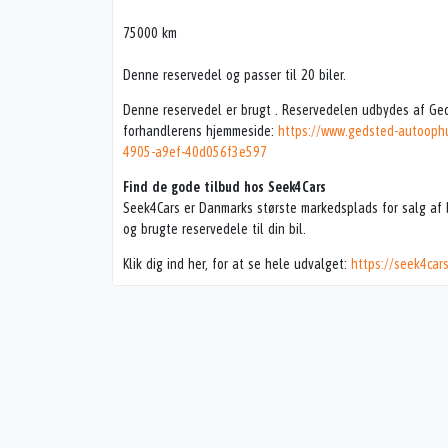
75000 km
Denne reservedel og passer til 20 biler.
Denne reservedel er brugt . Reservedelen udbydes af Ge
forhandlerens hjemmeside:
https://www.gedsted-autooph
4905-a9ef-40d056f3e597
Find de gode tilbud hos Seek4Cars
Seek4Cars er Danmarks største markedsplads for salg af b
og brugte reservedele til din bil.
Klik dig ind her, for at se hele udvalget:
https://seek4car