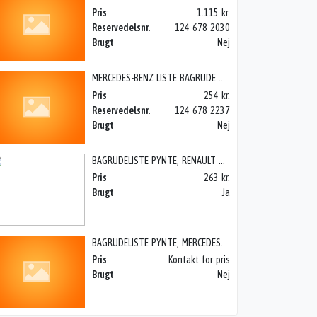
Pris
1.115 kr.
Reservedelsnr.
124 678 2030
Brugt
Nej
MERCEDES-BENZ LISTE BAGRUDE NED 124, 200> W124 85-95
Pris
254 kr.
Reservedelsnr.
124 678 2237
Brugt
Nej
BAGRUDELISTE PYNTE, RENAULT ZOE (12-19)
Pris
263 kr.
Brugt
Ja
BAGRUDELISTE PYNTE, MERCEDES 280> W116 73-79
Pris
Kontakt for pris
Brugt
Nej