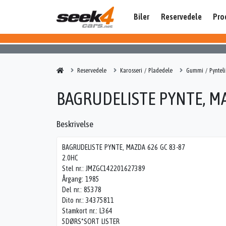
Biler
Reservedele
Pro
Reservedele
Karosseri / Pladedele
Gummi / Pynteli
BAGRUDELISTE PYNTE, MA
Beskrivelse
BAGRUDELISTE PYNTE, MAZDA 626 GC 83-87
2.0HC
Stel nr.: JMZGC142201627389
Årgang: 1985
Del nr.: 85378
Dito nr.: 34375811
Stamkort nr.: L364
5DØRS*SORT LISTER