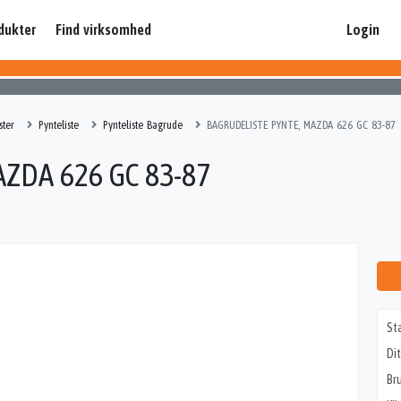
dukter
Find virksomhed
Login
ster
Pynteliste
Pynteliste Bagrude
BAGRUDELISTE PYNTE, MAZDA 626 GC 83-87
ZDA 626 GC 83-87
St
Di
Br