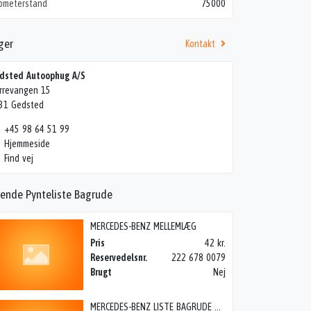
lometerstand
75000
ger
Kontakt
dsted Autoophug A/S
rrevangen 15
31 Gedsted
+45 98 64 51 99
Hjemmeside
Find vej
nende Pynteliste Bagrude
MERCEDES-BENZ MELLEMLÆG
Pris
42 kr.
Reservedelsnr.
222 678 0079
Brugt
Nej
MERCEDES-BENZ LISTE BAGRUDE 124 H 90->, 200> W124 85-95