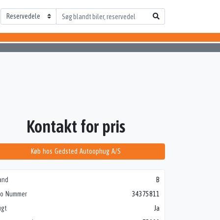
Kontakt for pris
Køb hos Gedsted Autoophug A/S
and
B
to Nummer
34375811
ugt
Ja