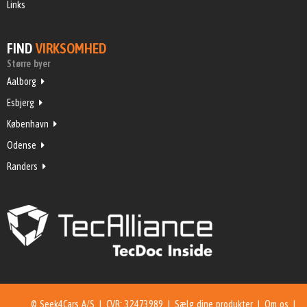
Links
FIND
VIRKSOMHED
Større byer
Aalborg
Esbjerg
København
Odense
Randers
© Seek4Cars A/S | CVR: 32473989 |
Sælg dine produkter
|
Om os
|