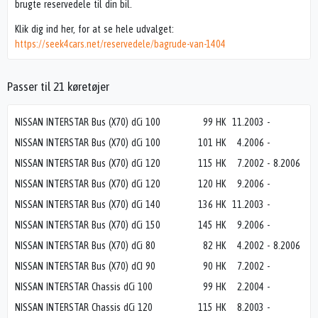
brugte reservedele til din bil.
Klik dig ind her, for at se hele udvalget:
https://seek4cars.net/reservedele/bagrude-van-1404
Passer til 21 køretøjer
NISSAN INTERSTAR Bus (X70) dCi 100
99 HK
11.2003
-
NISSAN INTERSTAR Bus (X70) dCi 100
101 HK
4.2006
-
NISSAN INTERSTAR Bus (X70) dCi 120
115 HK
7.2002
-
8.2006
NISSAN INTERSTAR Bus (X70) dCi 120
120 HK
9.2006
-
NISSAN INTERSTAR Bus (X70) dCi 140
136 HK
11.2003
-
NISSAN INTERSTAR Bus (X70) dCi 150
145 HK
9.2006
-
NISSAN INTERSTAR Bus (X70) dCi 80
82 HK
4.2002
-
8.2006
NISSAN INTERSTAR Bus (X70) dCI 90
90 HK
7.2002
-
NISSAN INTERSTAR Chassis dCi 100
99 HK
2.2004
-
NISSAN INTERSTAR Chassis dCi 120
115 HK
8.2003
-