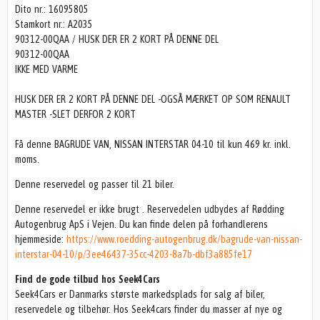
Dito nr.: 16095805
Stamkort nr.: A2035
90312-00QAA / HUSK DER ER 2 KORT PÅ DENNE DEL
90312-00QAA
IKKE MED VARME
HUSK DER ER 2 KORT PÅ DENNE DEL -OGSÅ MÆRKET OP SOM RENAULT
MASTER -SLET DERFOR 2 KORT
Få denne BAGRUDE VAN, NISSAN INTERSTAR 04-10 til kun 469 kr. inkl.
moms.
Denne reservedel og passer til 21 biler.
Denne reservedel er ikke brugt . Reservedelen udbydes af Rødding
Autogenbrug ApS i Vejen. Du kan finde delen på forhandlerens
hjemmeside:
https://www.roedding-autogenbrug.dk/bagrude-van-nissan-
interstar-04-10/p/3ee46437-35cc-4203-8a7b-dbf3a885fe17
Find de gode tilbud hos Seek4Cars
Seek4Cars er Danmarks største markedsplads for salg af biler,
reservedele og tilbehør. Hos Seek4cars finder du masser af nye og