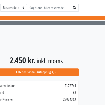
2.450 kr.
inkl. moms
Køb hos Sindal Autoophug A/S
servedelsnr.
2172764
and
B2
to Nummer
25034363