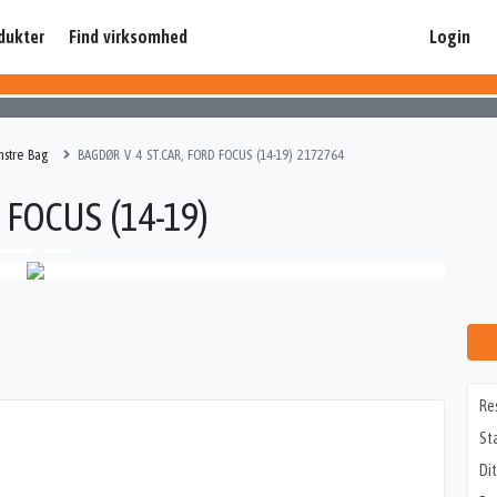
dukter
Find virksomhed
Login
nstre Bag
BAGDØR V 4 ST.CAR, FORD FOCUS (14-19) 2172764
 FOCUS (14-19)
Re
St
Di