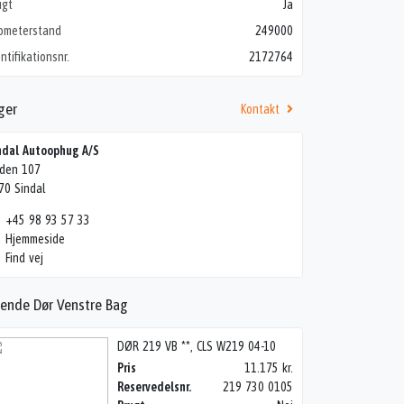
ugt
Ja
lometerstand
249000
ntifikationsnr.
2172764
ger
Kontakt
ndal Autoophug A/S
den 107
70 Sindal
+45 98 93 57 33
Hjemmeside
Find vej
nende Dør Venstre Bag
DØR 219 VB **, CLS W219 04-10
Pris
11.175 kr.
Reservedelsnr.
219 730 0105