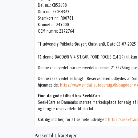
Del nr..: CB52698
Dito nr.: 25034363
Stamkort nr.: R00781
Kilometer: 249000
OEM numre: 2172764
"1 udvendig PrikbulerBruger: ChristianB, Dato:03-07-2025
Få denne BAGDØR V 4 ST.CAR, FORD FOCUS (14-19) til kun 2
Denne reservedel har reservedelsnummer 2172764og passer
Denne reservedel er brugt . Reservedelen udbydes af Sin
hjemmeside:
https://www.sindal-autoophug.dk/bagdoer-v-
Find de gode tilbud hos Seek4Cars
Seek4Cars er Danmarks største markedsplads for salg af b
og brugte reservedele til din bil.
Klik dig ind her, for at se hele udvalget:
https://seek4car
Passer til 1 køretøjer