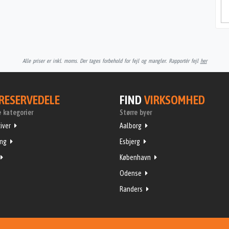
Alle priser er inkl. moms. Der tages forbehold for fejl og mangler. Rapportér fejl
her
RESERVEDELE
FIND
VIRKSOMHED
 kategorier
Større byer
iver
Aalborg
ing
Esbjerg
København
Odense
Randers