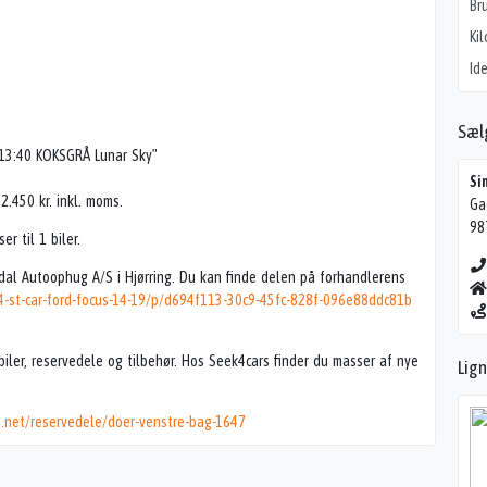
Br
Ki
Ide
Sæl
 13:40 KOKSGRÅ Lunar Sky"
Si
.450 kr. inkl. moms.
Ga
98
 til 1 biler.
dal Autoophug A/S i Hjørring. Du kan finde delen på forhandlerens
4-st-car-ford-focus-14-19/p/d694f113-30c9-45fc-828f-096e88ddc81b
iler, reservedele og tilbehør. Hos Seek4cars finder du masser af nye
Lig
s.net/reservedele/doer-venstre-bag-1647