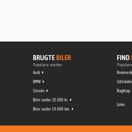
BRUGTE
BILER
FIND
Populære mærker
Populære
Audi
Bremsesk
BMW
Udstødn
Citroën
Bagklap
Biler under 25.000 kr.
Links
Biler under 50.000 km.