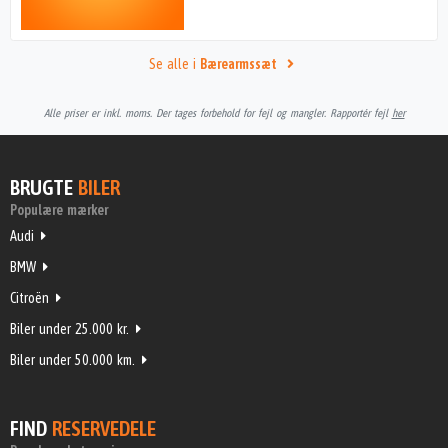
Se alle i
Bærearmssæt
Alle priser er inkl. moms. Der tages forbehold for fejl og mangler. Rapportér fejl
her
BRUGTE
BILER
Populære mærker
Audi
BMW
Citroën
Biler under 25.000 kr.
Biler under 50.000 km.
FIND
RESERVEDELE