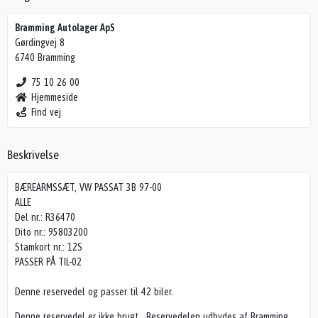
Bramming Autolager ApS
Gørdingvej 8
6740 Bramming
75 10 26 00
Hjemmeside
Find vej
Beskrivelse
BÆREARMSSÆT, VW PASSAT 3B 97-00
ALLE
Del nr.: R36470
Dito nr.: 95803200
Stamkort nr.: 12S
PASSER PÅ TIL-02
Denne reservedel og passer til 42 biler.
Denne reservedel er ikke brugt . Reservedelen udbydes af Bramming