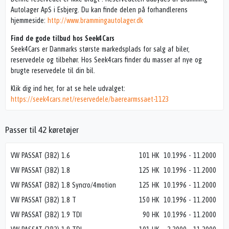
Autolager ApS i Esbjerg. Du kan finde delen på forhandlerens
hjemmeside:
http://www.brammingautolager.dk
Find de gode tilbud hos Seek4Cars
Seek4Cars er Danmarks største markedsplads for salg af biler,
reservedele og tilbehør. Hos Seek4cars finder du masser af nye og
brugte reservedele til din bil.
Klik dig ind her, for at se hele udvalget:
https://seek4cars.net/reservedele/baerearmssaet-1123
Passer til 42 køretøjer
VW PASSAT (3B2) 1.6
101 HK
10.1996
-
11.2000
VW PASSAT (3B2) 1.8
125 HK
10.1996
-
11.2000
VW PASSAT (3B2) 1.8 Syncro/4motion
125 HK
10.1996
-
11.2000
VW PASSAT (3B2) 1.8 T
150 HK
10.1996
-
11.2000
VW PASSAT (3B2) 1.9 TDI
90 HK
10.1996
-
11.2000