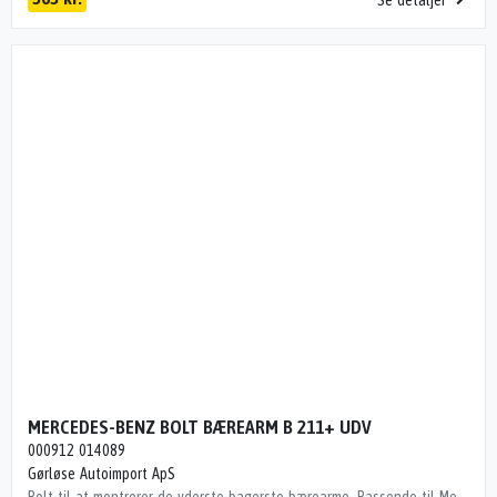
Se detaljer
MERCEDES-BENZ BOLT BÆREARM B 211+ UDV
000912 014089
Gørløse Autoimport ApS
Bolt til at montrerer de yderste bagerste bærearme. Passende til Mercedes W211. BÆREARM B.Ø. V.,BÆREARM B.Ø ENS,BÆREARM B.Ø H., CLS W219 04-10,E W211 02-09 Dito numre 35163310, 35163311, 35163312, 35803310, 35803311, 35803312