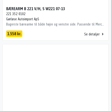
BÆREARM B 221 V/H, S W221 07-13
221 352 0102
Gørløse Autoimport ApS
Bagerste bærearme til både højre og venstre side. Passende til Mercedes W221 BÆREARM BAG ENS, S W221 07-13 Dito numre 35093300
1.558 kr.
Se detaljer