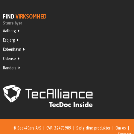
FIND
VIRKSOMHED
Større byer
Aalborg
Esbjerg
København
Odense
Randers
© Seek4Cars A/S | CVR: 32473989 |
Sælg dine produkter
|
Om os
|