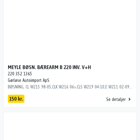
MEYLE BØSN. BÆREARM B 220 INV. V+H
220 352 1365
Gørløse Autoimport ApS
BØSNING, CL W215 98-05,CLK W216 06>,CLS W219 04-10,E W211 02-09,S 320-500 W220 99-06,S W221 07-13,SL R230 02> Dito numre 35093285, 35163285, 35173285, 35363285, 35803285, 35853285, 35873285
150 kr.
Se detaljer