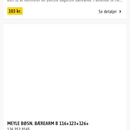
103 kr.
Se detaljer
MEYLE BØSN. BÆREARM B 116+123+126+
126 352 0165