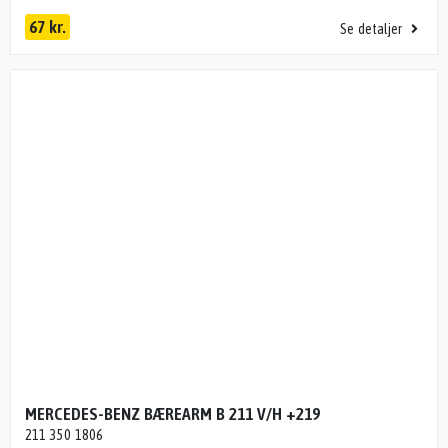
67 kr.
Se detaljer
MERCEDES-BENZ BÆREARM B 211 V/H +219
211 350 1806