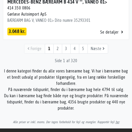
MERCEDES-BENZ BÆREARM B 414 V **, VANEO 01>
414 350 0806
Gørløse Autoimport ApS
BÆREARM BAG V, VANEO 01> Dito numre 35293301
3.048 kr.
Se detaljer
Forrige
1
2
3
4
5
Næste
Side 1 af 320
I denne kategori finder du alle vores bærearme bag. Vi har i bærearme bag
et bredt udvalg af produkter tilgængelig, fra en lang række forskellige
forhandlere.
På nuværende tidspunkt, finder du i bærearme bag hele 4794 til salg.
Du kan i bærearme bag finde både nye og brugte produkter. På nuværende
tidspunkt, finder du i bærearme bag, 4356 brugte produkter og 440 nye
produkter.
Alle priser er inkl. moms. Der tages forbehold for fejl og mangler. Rapportér fejl
her