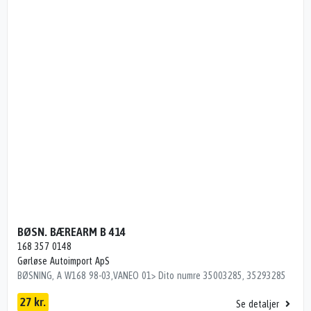
BØSN. BÆREARM B 414
168 357 0148
Gørløse Autoimport ApS
BØSNING, A W168 98-03,VANEO 01> Dito numre 35003285, 35293285
27 kr.
Se detaljer