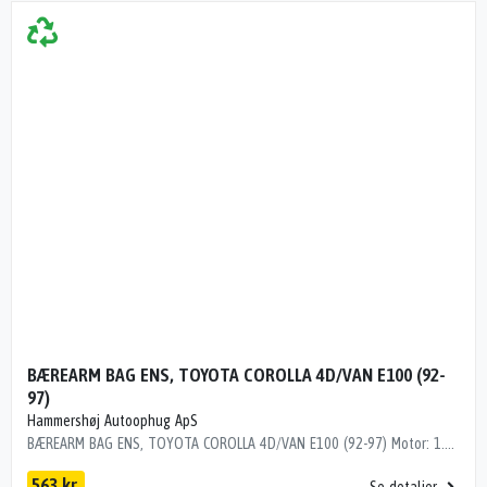
BÆREARM BAG ENS, TOYOTA COROLLA 4D/VAN E100 (92-
97)
Hammershøj Autoophug ApS
BÆREARM BAG ENS, TOYOTA COROLLA 4D/VAN E100 (92-97) Motor: 1.3EDC4 Stel nr.: JT153EEA103118089 Årgang.: 1995 Del nr..: SN20997 Dito nr.: 81643300 Stamkort nr.: M02049 "49 CM"
563 kr.