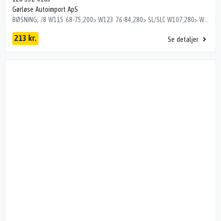
Gørløse Autoimport ApS
BØSNING, /8 W115 68-75,200> W123 76-84,280> SL/SLC W107,280> W116 73-79,280> W126 80-90 Dito numre 35203285, 35223285, 35233285, 35253285, 35263285
213 kr.
Se detaljer