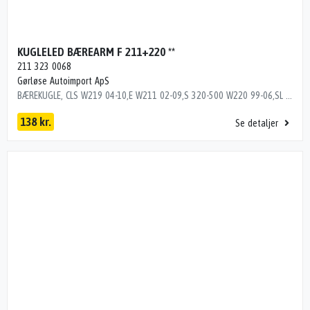
KUGLELED BÆREARM F 211+220 **
211 323 0068
Gørløse Autoimport ApS
BÆREKUGLE, CLS W219 04-10,E W211 02-09,S 320-500 W220 99-06,SL R230 02> Dito numre 35163175, 35173175, 35363175, 35803175
138 kr.
Se detaljer