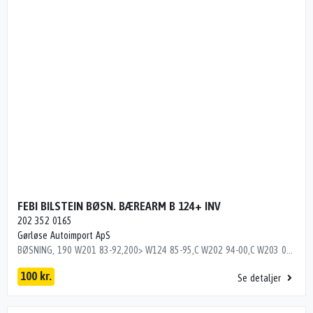
FEBI BILSTEIN BØSN. BÆREARM B 124+ INV
202 352 0165
Gørløse Autoimport ApS
BØSNING, 190 W201 83-92,200> W124 85-95,C W202 94-00,C W203 01-07,CLK W208 97-02>,CLK W209 03>,E W210 96-01,SL 280-600 W129 90-01,SLK R170 97-04,SLK R171 05-11 Dito numre 35053285, 35073285, 35123285, 35133285, 35143285, 35183285, 35193285, 35243285, 35283285, 35863285
100 kr.
Se detaljer