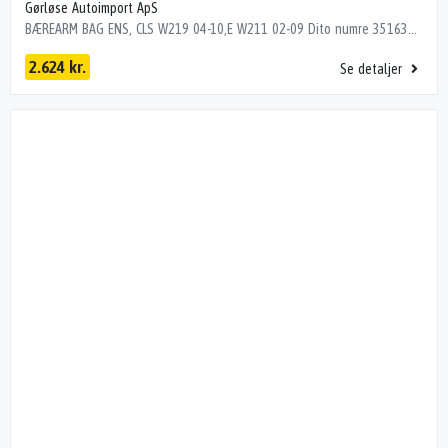
Gørløse Autoimport ApS
BÆREARM BAG ENS, CLS W219 04-10,E W211 02-09 Dito numre 35163300, 35803300
2.624 kr.
Se detaljer