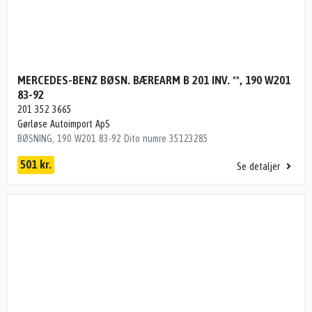
MERCEDES-BENZ BØSN. BÆREARM B 201 INV. **, 190 W201
83-92
201 352 3665
Gørløse Autoimport ApS
BØSNING, 190 W201 83-92 Dito numre 35123285
501 kr.
Se detaljer