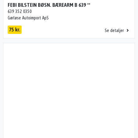
FEBI BILSTEIN BØSN. BÆREARM B 639 **
639 352 0350
Gørløse Autoimport ApS
75 kr.
Se detaljer