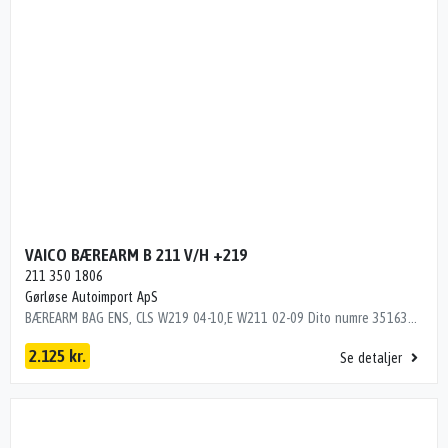
VAICO BÆREARM B 211 V/H +219
211 350 1806
Gørløse Autoimport ApS
BÆREARM BAG ENS, CLS W219 04-10,E W211 02-09 Dito numre 35163300, 35803300
2.125 kr.
Se detaljer