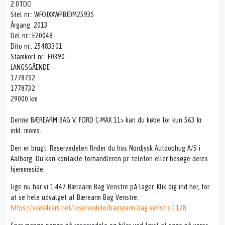
2.0TDCI
Stel nr.: WFOJXXWPBJDM25935
Årgang: 2013
Del nr.: E20048
Dito nr.: 25483301
Stamkort nr.: E0390
LANGSGÅENDE
1778732
1778732
29000 km
Denne BÆREARM BAG V, FORD C-MAX 11> kan du købe for kun 563 kr.
inkl. moms.
Den er brugt. Reservedelen finder du hos Nordjysk Autoophug A/S i
Aalborg. Du kan kontakte forhandleren pr. telefon eller besøge deres
hjemmeside.
Lige nu har vi 1.447 Bærearm Bag Venstre på lager. Klik dig ind her, for
at se hele udvalget af Bærearm Bag Venstre:
https://seek4cars.net/reservedele/baerearm-bag-venstre-1128