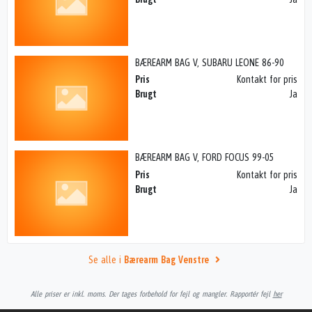
BÆREARM BAG V, SUBARU LEONE 86-90
Pris
Kontakt for pris
Brugt
Ja
BÆREARM BAG V, FORD FOCUS 99-05
Pris
Kontakt for pris
Brugt
Ja
Se alle i
Bærearm Bag Venstre
Alle priser er inkl. moms. Der tages forbehold for fejl og mangler. Rapportér fejl
her