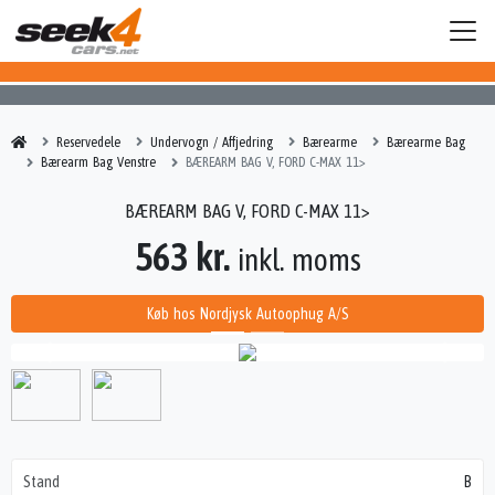
Reservedele
Undervogn / Affjedring
Bærearme
Bærearme Bag
Bærearm Bag Venstre
BÆREARM BAG V, FORD C-MAX 11>
BÆREARM BAG V, FORD C-MAX 11>
563 kr.
inkl. moms
Køb hos Nordjysk Autoophug A/S
Stand
B