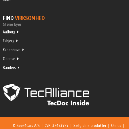
FIND
VIRKSOMHED
Større byer
Aalborg
Esbjerg
København
Odense
Randers
© Seek4Cars A/S | CVR: 32473989 |
Sælg dine produkter
|
Om os
|