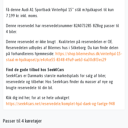
Få denne Audi A1 Sportback Vinterhjul 15" stål m.hjulkapsel til kun
7.199 kr. inkl. moms.
Denne reservedel har reservedelsnummer 82A073285 8Z8og passer til
4 biler.
Denne reservedel er ikke brugt . Kvaliteten på reservedelen er OE.
Reservedelen udbydes af Bilernes hus i Silkeborg. Du kan finde delen
på forhandlerens hjemmeside:
https://shop.bilerneshus.dk/vinterhjul-15-
staal-m-hjulkapsel/p/e4c4ce55-8348-49a9-aeb3-6a30c8f3ec29
Find de gode tilbud hos Seek4Cars
Seek4Cars er Danmarks største markedsplads for salg af biler,
reservedele og tilbehør. Hos Seek4cars finder du masser af nye og
brugte reservedele til din bil.
Klik dig ind her, for at se hele udvalget:
https://seek4cars.net/reservedele/komplet-hjul-daek-og-faelge-948
Passer til 4 køretøjer