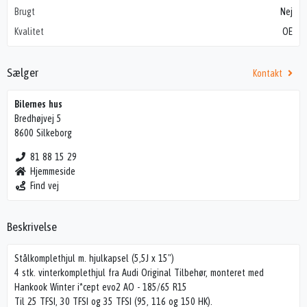
Brugt
Nej
Kvalitet
OE
Sælger
Kontakt
Bilernes hus
Bredhøjvej 5
8600 Silkeborg
81 88 15 29
Hjemmeside
Find vej
Beskrivelse
Stålkomplethjul m. hjulkapsel (5,5J x 15")
4 stk. vinterkomplethjul fra Audi Original Tilbehør, monteret med
Hankook Winter i*cept evo2 AO - 185/65 R15
Til 25 TFSI, 30 TFSI og 35 TFSI (95, 116 og 150 HK).