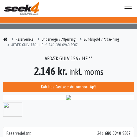
Reservedele
Undervogn / Affjedring
Bundskjold / Afdækning
AFDÆK GULV 156+ HF ** 246 680 0940 9E07
AFDÆK GULV 156+ HF **
2.146 kr.
inkl. moms
Køb hos Gørløse Autoimport ApS
Reservedelsnr.
246 680 0940 9E07