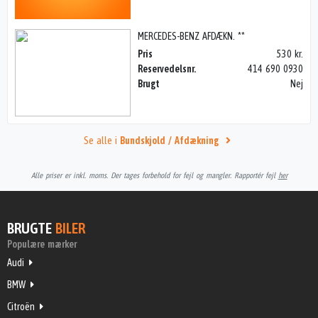
MERCEDES-BENZ AFDÆKN. **
Pris
530 kr.
Reservedelsnr.
414 690 0930
Brugt
Nej
Se alle i
Bundskjold / Afdækning
Alle priser er inkl. moms. Der tages forbehold for fejl og mangler. Rapportér fejl
her
BRUGTE
BILER
Populære mærker
Audi
BMW
Citroën