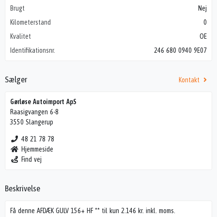
Brugt
Nej
Kilometerstand
0
Kvalitet
OE
Identifikationsnr.
246 680 0940 9E07
Sælger
Kontakt
Gørløse Autoimport ApS
Raasigvangen 6-8
3550 Slangerup
48 21 78 78
Hjemmeside
Find vej
Beskrivelse
Få denne AFDÆK GULV 156+ HF ** til kun 2.146 kr. inkl. moms.