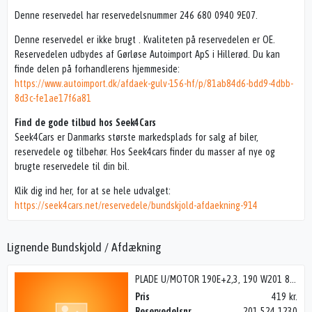
Denne reservedel har reservedelsnummer 246 680 0940 9E07.
Denne reservedel er ikke brugt . Kvaliteten på reservedelen er OE.
Reservedelen udbydes af Gørløse Autoimport ApS i Hillerød. Du kan
finde delen på forhandlerens hjemmeside:
https://www.autoimport.dk/afdaek-gulv-156-hf/p/81ab84d6-bdd9-4dbb-
8d3c-fe1ae17f6a81
Find de gode tilbud hos Seek4Cars
Seek4Cars er Danmarks største markedsplads for salg af biler,
reservedele og tilbehør. Hos Seek4cars finder du masser af nye og
brugte reservedele til din bil.
Klik dig ind her, for at se hele udvalget:
https://seek4cars.net/reservedele/bundskjold-afdaekning-914
Lignende Bundskjold / Afdækning
PLADE U/MOTOR 190E+2,3, 190 W201 83-92
Pris
419 kr.
Reservedelsnr.
201 524 1230