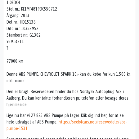
1.0EDC4
Stel nr.: KL1MF4819DC550712
Årgang: 2013
Del nr.: HD15136
Dito nr.: 10353952
Stamkort nr.: G1302
95913211
?
77000 km
Denne ABS PUMPE, CHEVROLET SPARK 10> kan du købe for kun 1.500 kr.
inkl. moms.
Den er brugt. Reservedelen finder du hos Nordjysk Autoophug A/S i
Aalborg. Du kan kontakte forhandleren pr. telefon eller besøge deres
hjemmeside.
Lige nu har vi 27.825 ABS Pumpe på lager. Klik dig ind her, for at se
hele udvalget af ABS Pumpe:
https://seek4cars.net/reservedele/abs-
pumpe-1531