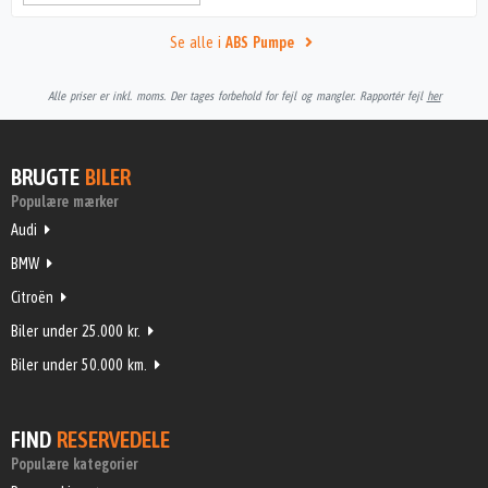
Se alle i
ABS Pumpe
Alle priser er inkl. moms. Der tages forbehold for fejl og mangler. Rapportér fejl
her
BRUGTE
BILER
Populære mærker
Audi
BMW
Citroën
Biler under 25.000 kr.
Biler under 50.000 km.
FIND
RESERVEDELE
Populære kategorier