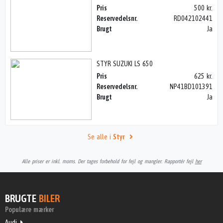
Pris
500 kr.
Reservedelsnr.
RD042102441
Brugt
Ja
STYR SUZUKI LS 650
Pris
625 kr.
Reservedelsnr.
NP41BD101391
Brugt
Ja
Se alle i
Styr
Alle priser er inkl. moms. Der tages forbehold for fejl og mangler. Rapportér fejl
her
BRUGTE
BILER
Populære mærker
Audi