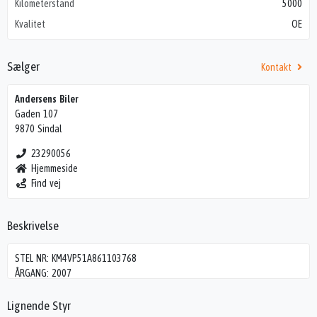
Kilometerstand
5000
Kvalitet
OE
Sælger
Kontakt
Andersens Biler
Gaden 107
9870 Sindal
23290056
Hjemmeside
Find vej
Beskrivelse
STEL NR: KM4VP51A861103768
ÅRGANG: 2007
Lignende Styr