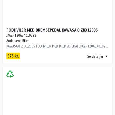
FODHVILER MED BREMSEPEDAL KAWASAKI ZRX1200S
JKAZRT20ABA010228
Andersens Biler
KAWASAKI ZRX1200S FODHVILER MED BREMSEPEDAL JKAZRT20ABA010228 ÅRG 2004 KM 60000 L9R15C1
375 kr.
Se detaljer