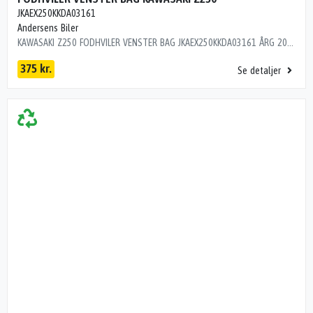
JKAEX250KKDA03161
Andersens Biler
KAWASAKI Z250 FODHVILER VENSTER BAG JKAEX250KKDA03161 ÅRG 2008 KM 22000 L9R11C2
375 kr.
Se detaljer