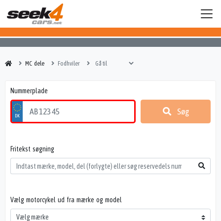
MC dele
Fodhviler
Nummerplade
Søg
Fritekst søgning
Vælg motorcykel ud fra mærke og model