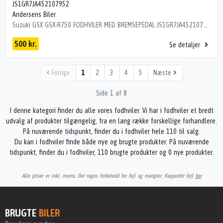
JS1GR7JA452107952
Andersens Biler
Suzuki GSX GSX-R750 FODHVILER MED BREMSEPEDAL JS1GR7JA452107952 ÅRG 2005 KM 22000
500 kr.
Se detaljer
Forrige
1
2
3
4
5
Næste
Side 1 af 8
I denne kategori finder du alle vores fodhviler. Vi har i fodhviler et bredt
udvalg af produkter tilgængelig, fra en lang række forskellige forhandlere.
På nuværende tidspunkt, finder du i fodhviler hele 110 til salg.
Du kan i fodhviler finde både nye og brugte produkter. På nuværende
tidspunkt, finder du i fodhviler, 110 brugte produkter og 0 nye produkter.
Alle priser er inkl. moms. Der tages forbehold for fejl og mangler. Rapportér fejl
her
BRUGTE
BILER