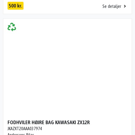
500 kr.
Se detaljer
FODHVILER HØJRE BAG KAWASAKI ZX12R
JKAZXT20AAA037974
Andersens Biler