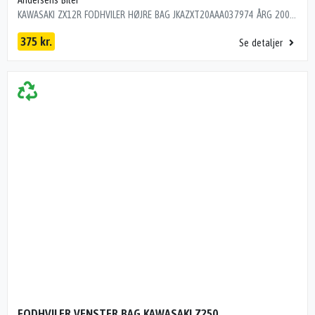
KAWASAKI ZX12R FODHVILER HØJRE BAG JKAZXT20AAA037974 ÅRG 2001 KM 72000 L9R11C2
375 kr.
Se detaljer
FODHVILER VENSTER BAG KAWASAKI Z250