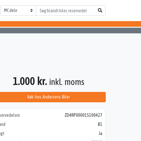
1.000 kr.
inkl. moms
Køb hos Andersens Biler
servedelsnr.
ZD4RP00001S100427
and
B1
ugt
Ja