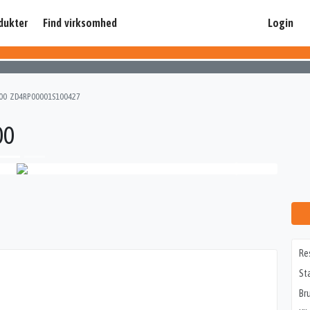
dukter
Find virksomhed
Login
000 ZD4RP00001S100427
00
Re
St
Br