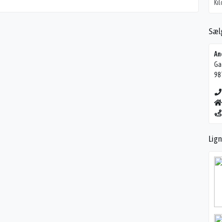
Ki
Sæl
An
Ga
98
Lig