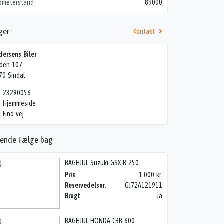
lometerstand
89000
ger
Kontakt
dersens Biler
den 107
70 Sindal
23290056
Hjemmeside
Find vej
nende Fælge bag
BAGHJUL Suzuki GSX-R 250
Pris
1.000 kr.
Reservedelsnr.
GJ72A121911
Brugt
Ja
BAGHJUL HONDA CBR 600