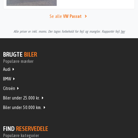
Se alle
VW Passat
Alle priser er inkl. moms. Der tages forbehold for fejl og mangler. Rapportér fejl
her
BRUGTE
BILER
Populære mærker
Audi
BMW
Citroën
Biler under 25.000 kr.
Biler under 50.000 km.
FIND
RESERVEDELE
Populære kategorier