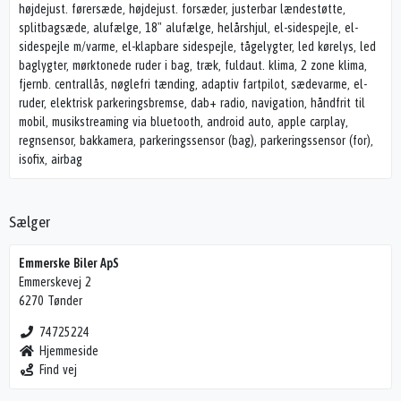
højdejust. førersæde, højdejust. forsæder, justerbar lændestøtte,
splitbagsæde, alufælge, 18" alufælge, helårshjul, el-sidespejle, el-
sidespejle m/varme, el-klapbare sidespejle, tågelygter, led kørelys, led
baglygter, mørktonede ruder i bag, træk, fuldaut. klima, 2 zone klima,
fjernb. centrallås, nøglefri tænding, adaptiv fartpilot, sædevarme, el-
ruder, elektrisk parkeringsbremse, dab+ radio, navigation, håndfrit til
mobil, musikstreaming via bluetooth, android auto, apple carplay,
regnsensor, bakkamera, parkeringssensor (bag), parkeringssensor (for),
isofix, airbag
Sælger
Emmerske Biler ApS
Emmerskevej 2
6270 Tønder
74725224
Hjemmeside
Find vej