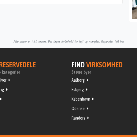
Alle priser er inkl. moms. Der tages forbehold for fejl og mangler. Rapportér fejl
her
RESERVEDELE
FIND
VIRKSOMHED
 kategorier
Større byer
iver
Aalborg
ing
Esbjerg
København
Odense
Randers