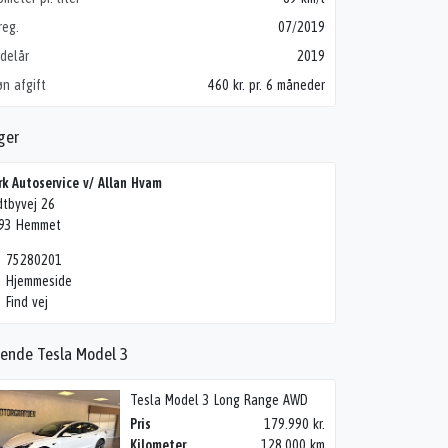
reg.
07/2019
delår
2019
øn afgift
460 kr. pr. 6 måneder
ger
rk Autoservice v/ Allan Hvam
dtbyvej 26
93 Hemmet
75280201
Hjemmeside
Find vej
nende Tesla Model 3
Tesla Model 3 Long Range AWD
Pris
179.990 kr.
Kilometer
128.000 km