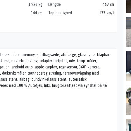
1.926 kg
Længde
469 cm
144 cm
Top hastighed
233 km/t
t. førersæde m. memory, splitbagsæde, alufælge, glastag, el-klapbare
 klima, nøglefri adgang, adaptiv fartpilot, udv. temp. måler,
gation, android auto, apple carplay, regnsensor, 360° kamera,
), dæktryksmåler, træthedsregistrering, førerovervågning med
ysassistent, airbag, blindvinkelsassistent, automatisk
res med 100 % Autotjek. Inkl. brugtbilsattest via synshal på 46