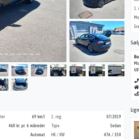
1. 
Mo
Gr
Sæl
Bo
Mi
68
Lig
iter
69 km/l
1. reg.
07/2019
460 kr. pr. 6 måneder
Type
Sedan
Automat
HK / KW
476 / 350