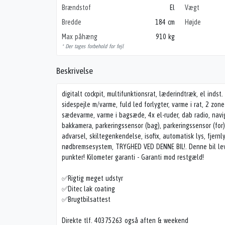
Brændstof
El
Vægt
Bredde
184 cm
Højde
Max påhæng
910 kg
* Der tages forbehold for fejl
Beskrivelse
digitalt cockpit, multifunktionsrat, læderindtræk, el inds
sidespejle m/varme, fuld led forlygter, varme i rat, 2 zone
sædevarme, varme i bagsæde, 4x el-ruder, dab radio, navi
bakkamera, parkeringssensor (bag), parkeringssensor (for
advarsel, skiltegenkendelse, isofix, automatisk lys, fjernl
nødbremsesystem, TRYGHED VED DENNE BIL!. Denne bil leve
punkter! Kilometer garanti - Garanti mod restgæld!
✅Rigtig meget udstyr
✅Ditec lak coating
✅Brugtbilsattest
Direkte tlf. 40375263 også aften & weekend