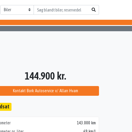
144.900 kr.
Kontakt Bork Autoservice v/ Allan Hvam
dsat
lometer
143.000 km
ometer pr. liter
69 km/l