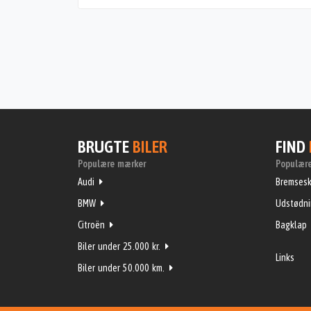
BRUGTE
BILER
FIND
Populære mærker
Populære
Audi
Bremsesk
BMW
Udstødn
Citroën
Bagklap
Biler under 25.000 kr.
Links
Biler under 50.000 km.