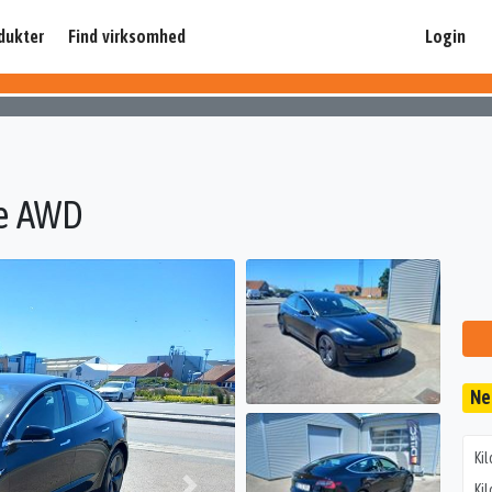
dukter
Find virksomhed
Login
ge AWD
Ne
Ki
Kil