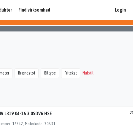
dukter
Find virksomhed
Login
ometer
Brændstof
Biltype
Fritekst
Nulstil
/IV L319 04-16 3.0SDV6 HSE
2
 nummer: 16342, Motorkode: 306DT