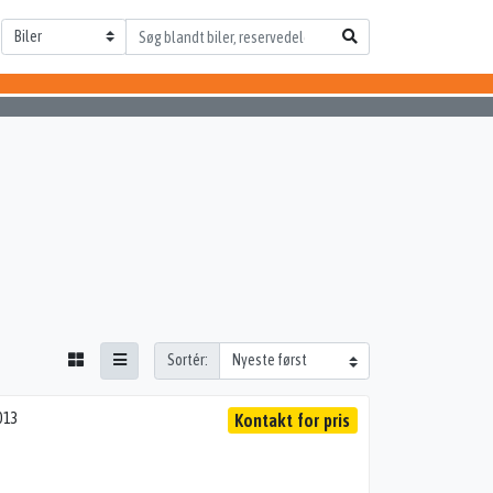
Sortér:
013
Kontakt for pris