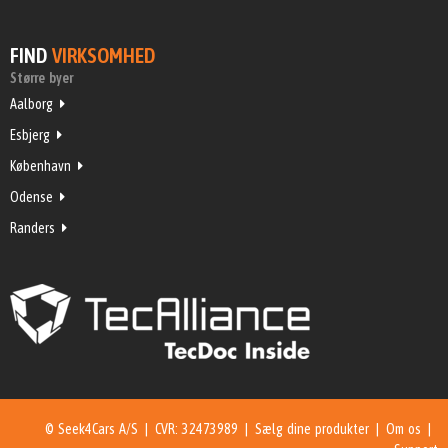
FIND
VIRKSOMHED
Større byer
Aalborg
Esbjerg
København
Odense
Randers
© Seek4Cars A/S | CVR: 32473989 |
Sælg dine produkter
|
Om os
|