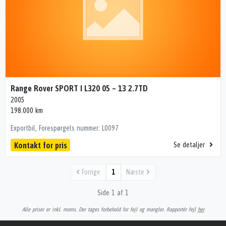
Range Rover SPORT I L320 05 – 13 2.7TD
2005
198.000 km
Exportbil, Forespørgels nummer: L0097
Kontakt for pris
Se detaljer
Forrige
1
Næste
Side 1 af 1
Alle priser er inkl. moms. Der tages forbehold for fejl og mangler. Rapportér fejl
her